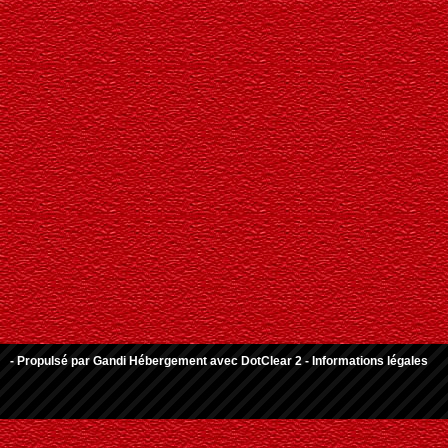
- Propulsé par
Gandi Hébergement
avec
DotClear 2
-
Informations légales