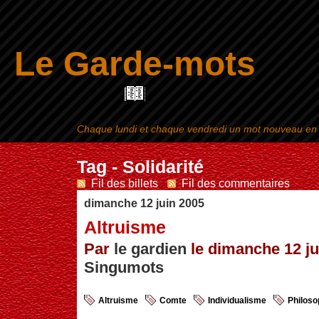
Le Garde-mots
Chaque lundi et chaque vendredi un mot nouveau en ra
Aller au contenu
|
Tag - Solidarité
Fil des billets
-
Fil des commentaires
dimanche 12 juin 2005
Altruisme
Par
le gardien
le dimanche 12 jui
Singumots
Altruisme
Comte
Individualisme
Philoso