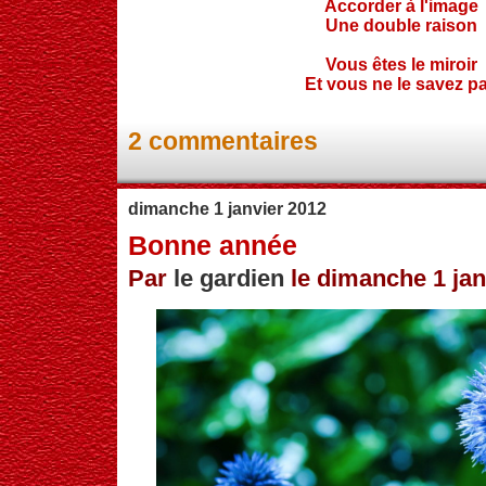
Accorder à l'image
Une double raison
Vous êtes le miroir
Et vous ne le savez p
2 commentaires
dimanche 1 janvier 2012
Bonne année
Par
le gardien
le dimanche 1 jan