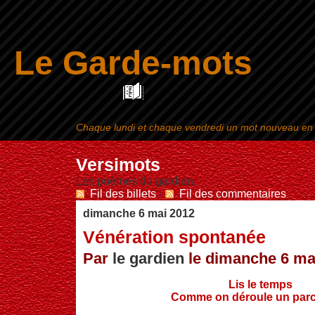
Le Garde-mots
Chaque lundi et chaque vendredi un mot nouveau en ra
Aller au contenu
|
Versimots
Les poèmes du gardien.
Fil des billets
-
Fil des commentaires
dimanche 6 mai 2012
Vénération spontanée
Par
le gardien
le dimanche 6 mai
Lis le temps
Comme on déroule un par