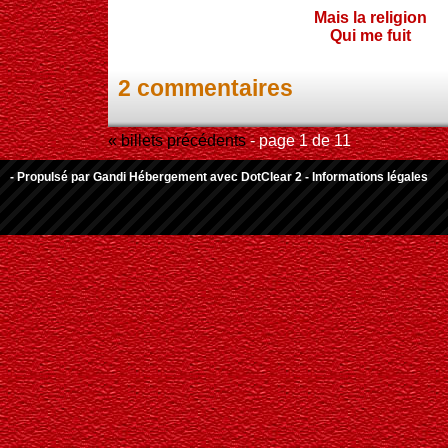
Mais la religion
Qui me fuit
2 commentaires
« billets précédents
- page 1 de 11
- Propulsé par
Gandi Hébergement
avec
DotClear 2
-
Informations légales