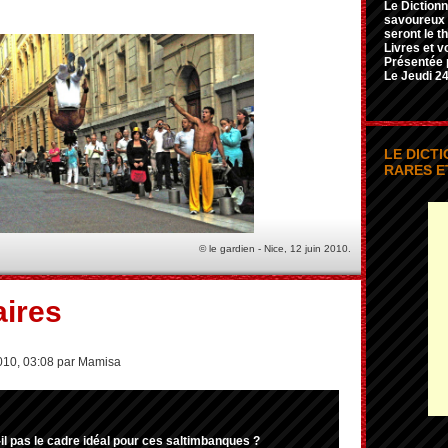
Le Dictionn
savoureux e
seront le t
Livres et v
Présentée 
Le Jeudi 24
LE DICT
RARES E
© le gardien - Nice, 12 juin 2010.
ires
2010, 03:08 par Mamisa
-il pas le cadre idéal pour ces saltimbanques ?