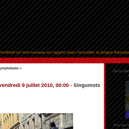
endredi un mot nouveau en rapport avec l'actualité, la langue françai
Aller au contenu
|
Aller au menu
|
Aller à la recherche
ympholepte »
J'ai un Ga
vendredi 9 juillet 2010, 00:00 -
Singumots
Pour les m