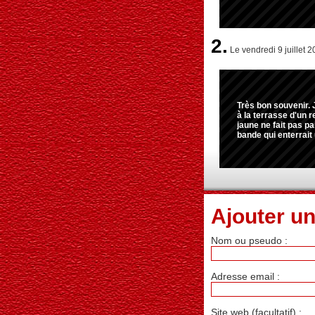
2.
Le vendredi 9 juillet 2
Très bon souvenir. 
à la terrasse d'un 
jaune ne fait pas pa
bande qui enterrait 
Ajouter u
Nom ou pseudo :
Adresse email :
Site web (facultatif) :