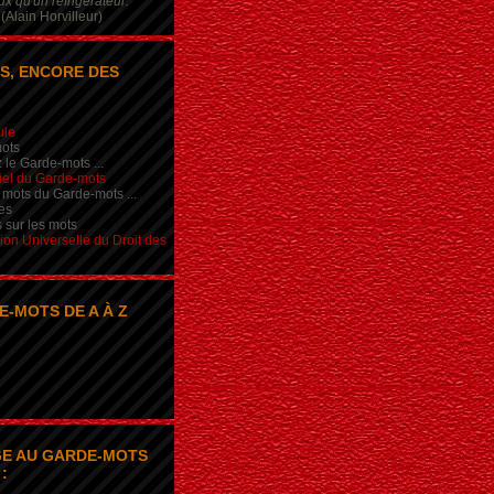
x qu'un réfrigérateur.
(Alain Horvilleur)
S, ENCORE DES
ule
ots
 le Garde-mots ...
iel du Garde-mots
 mots du Garde-mots ...
es
s sur les mots
ion Universelle du Droit des
E-MOTS DE A À Z
E AU GARDE-MOTS
: