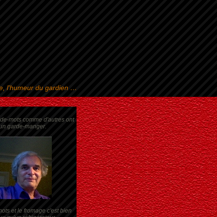
se, l'humeur du gardien …
rde-mots comme d'autres ont
un garde-manger.
ots et le fromage c'est bien