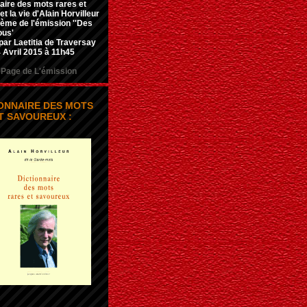
aire des mots rares et
t la vie d'Alain Horvilleur
hème de l'émission ''Des
ous'
par Laetitia de Traversay
 Avril 2015 à 11h45
Page de L'émission
IONNAIRE DES MOTS
T SAVOUREUX :