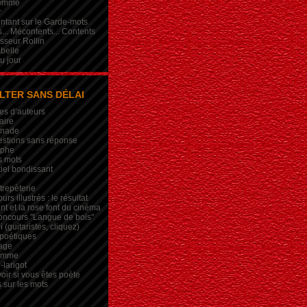
femme
r
intant sur le Garde-mots
... Mécontents... Contents
sseur Rollin
belle
du jour
LTER SANS DÉLAI
es d’auteurs
aire
inade
estions sans réponse
ophe
s mots
iel bondissant
trepèterie
rs illustrés : le résultat
nt et la rose font du cinéma
oncours "Langue de bois"
 (guitaristes, cliquez)
 poétiques
age
lemme
-larigot
oir si vous êtes poète
s sur les mots