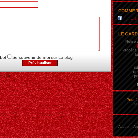
COMME T
...j
LE GARD
Relire 
« Procédé q
la
obot
Se souvenir de moi sur ce blog
su
(m
e billet
po
Pour f
(sa
Accueil
-
Ar