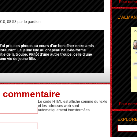
Pour comma
L'ALMAN
010, 08:53 par le gardien
J'ai pris ces photos au cours d'un bon dîner entre amis
restaurant. La jeune fille au chapeau haut-de-forme
rtie de la troupe. Plutôt d'une autre troupe, celle d'une
une vie de jeune fille.
n commentaire
Le code HTML est affiché comme du texte
Pour comma
et les adresses web sont
automatiquement transformées.
EXPLORE