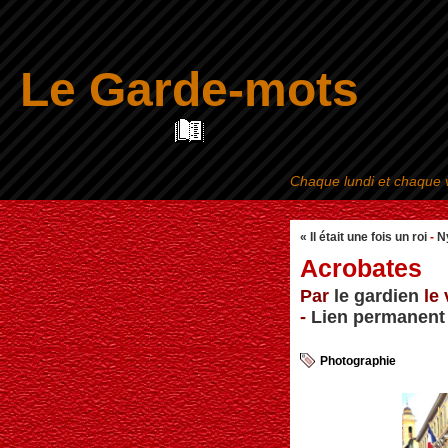
Le Garde-mots
Chaque lundi et chaque v
« Il était une fois un roi
-
N
Acrobates
Par
le gardien
le 
-
Lien permanent
Photographie