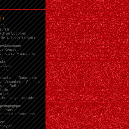
OR
ino
eurs.fr
ach au Quotidien
de la langue française
 pédagogique
de Rousse
-mots sur France Inter
de
nde
andylan
femme
r
intant sur le Garde-mots
... Mécontents... Contents
sseur Rollin
belle
du jour
de la langue française
 pédagogique
de Rousse
-mots sur France Inter
de
nde
andylan