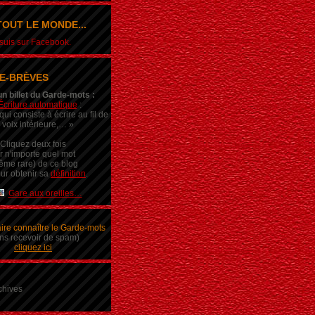
OUT LE MONDE...
e suis sur Facebook.
E-BRÈVES
un billet du Garde-mots :
Écriture automatique
:
ui consiste à écrire au fil de
 voix intérieure,… »
Cliquez deux fois
r n'importe quel mot
ême rare) de ce blog
ur obtenir sa
définition
.
Gare aux oreilles…
aire connaître le Garde-mots
ns recevoir de spam)
cliquez ici
chives