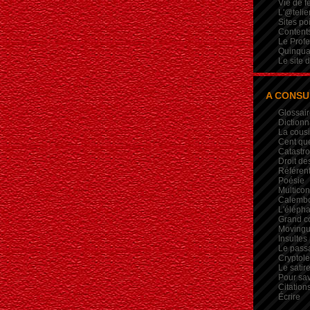
Vie de 
L'@telie
Sites po
Contents
Le Profe
Quinqua
Le site 
A CONSU
Glossair
Dictionn
La cous
Cent qu
Catastr
Droit de
Référent
Poésie
Multicon
Calembou
L'élépha
Grand c
Movingui
Insultes
Le pass
Crypto
Le satire
Pour sav
Citation
Écrire