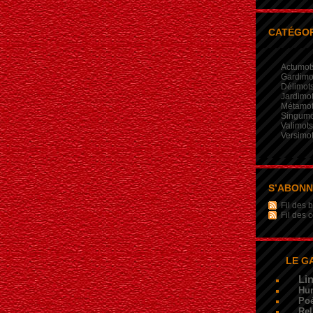
CATÉGOR
Actumot
Gardimo
Délimot
Jardimo
Métamo
Singumo
Valimots
Versimo
S’ABON
Fil des b
Fil des
LE G
Li
Hu
Poé
Rel