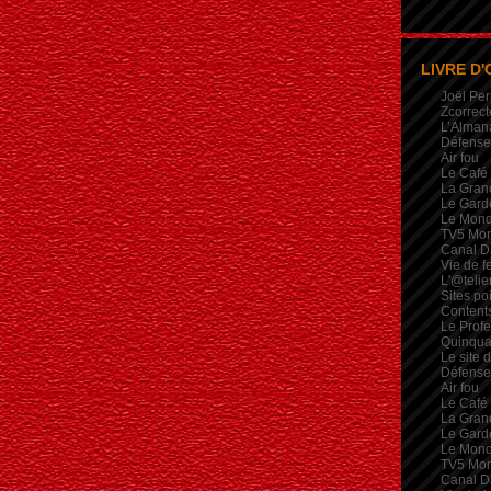
LIVRE D'
Joël Per
Zcorrect
L’Alman
Défense 
Air fou
Le Café
La Gran
Le Garde
Le Mon
TV5 Mo
Canal D
Vie de 
L'@telie
Sites po
Contents
Le Profe
Quinqua
Le site 
Défense 
Air fou
Le Café
La Gran
Le Garde
Le Mon
TV5 Mo
Canal D