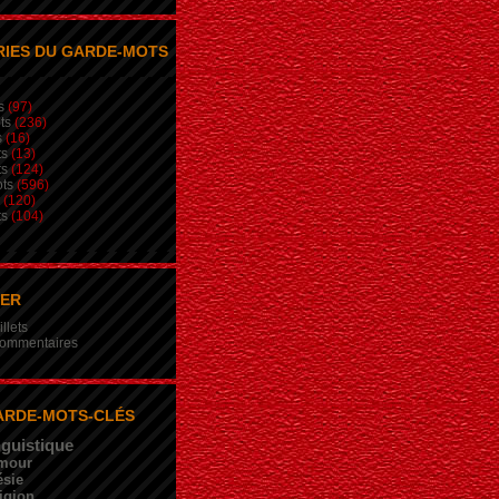
IES DU GARDE-MOTS
s
(97)
ts
(236)
s
(16)
ts
(13)
ts
(124)
ts
(596)
(120)
ts
(104)
NER
illets
 commentaires
ARDE-MOTS-CLÉS
nguistique
mour
sie
igion