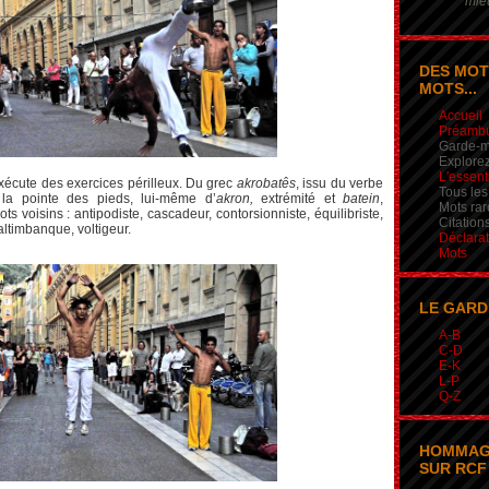
mieu
DES MOT
MOTS...
Accueil
Préamb
Garde-m
Explorez
L'essent
écute des exercices périlleux. Du grec
akrobatês
, issu du verbe
Tous les
 la pointe des pieds, lui-même d’
akron,
extrémité et
batein
,
Mots rar
 voisins : antipodiste, cascadeur, contorsionniste, équilibriste,
Citation
saltimbanque, voltigeur.
Déclarat
Mots
LE GARD
A-B
C-D
E-K
L-P
Q-Z
HOMMAG
SUR RCF 