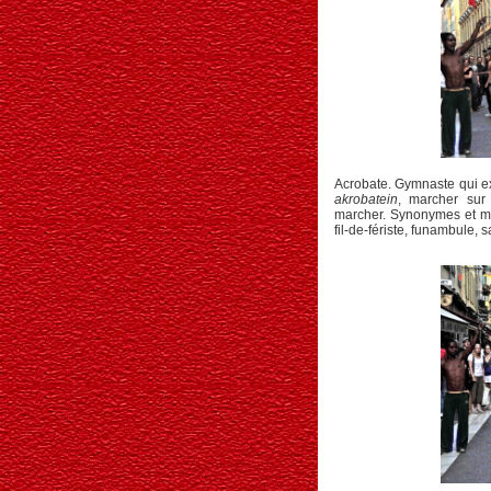
Acrobate. Gymnaste qui ex
akrobatein
, marcher sur
marcher. Synonymes et mots
fil-de-fériste, funambule, 