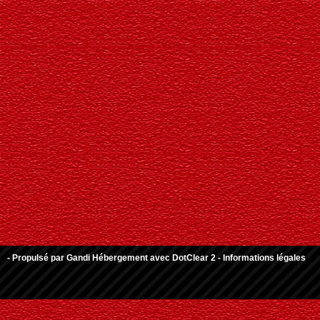
- Propulsé par
Gandi Hébergement
avec
DotClear 2
-
Informations légales