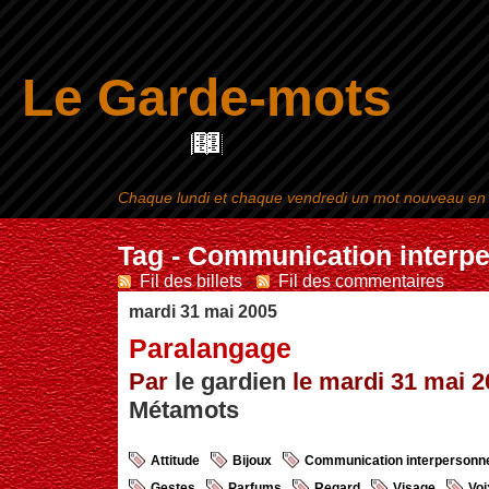
Le Garde-mots
Chaque lundi et chaque vendredi un mot nouveau en ra
Aller au contenu
|
Tag - Communication interpe
Fil des billets
-
Fil des commentaires
mardi 31 mai 2005
Paralangage
Par
le gardien
le mardi 31 mai 20
Métamots
Attitude
Bijoux
Communication interpersonne
Gestes
Parfums
Regard
Visage
Voi