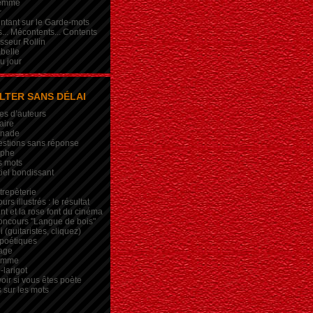
femme
r
intant sur le Garde-mots
... Mécontents... Contents
sseur Rollin
belle
du jour
LTER SANS DÉLAI
es d’auteurs
aire
inade
estions sans réponse
ophe
s mots
iel bondissant
trepèterie
rs illustrés : le résultat
nt et la rose font du cinéma
oncours "Langue de bois"
 (guitaristes, cliquez)
 poétiques
age
lemme
-larigot
oir si vous êtes poète
s sur les mots