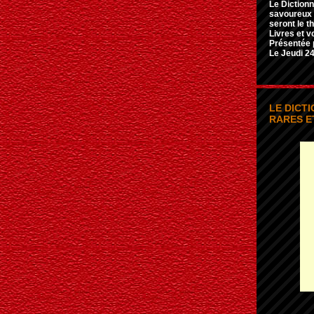
Le Dictionn
savoureux e
seront le t
Livres et v
Présentée 
Le Jeudi 24
LE DICT
RARES E