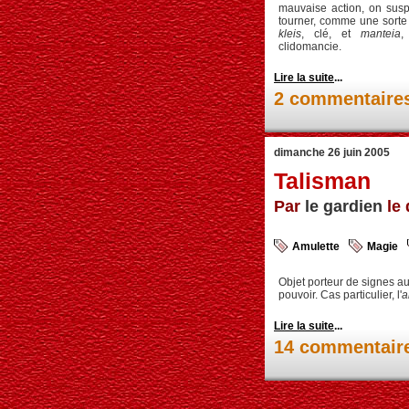
mauvaise action, on susp
tourner, comme une sorte
kleis
, clé, et
manteia
,
clidomancie.
Lire la suite
...
2 commentaire
dimanche 26 juin 2005
Talisman
Par
le gardien
le 
Amulette
Magie
Objet porteur de signes a
pouvoir. Cas particulier, l'
a
Lire la suite
...
14 commentair