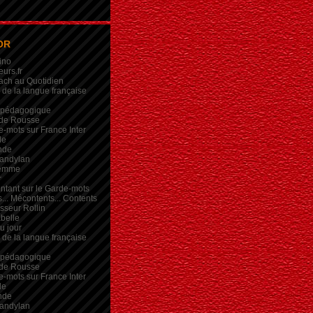
OR
ino
eurs.fr
ach au Quotidien
de la langue française
 pédagogique
de Rousse
-mots sur France Inter
de
nde
andylan
femme
r
intant sur le Garde-mots
... Mécontents... Contents
sseur Rollin
belle
du jour
de la langue française
 pédagogique
de Rousse
-mots sur France Inter
de
nde
andylan