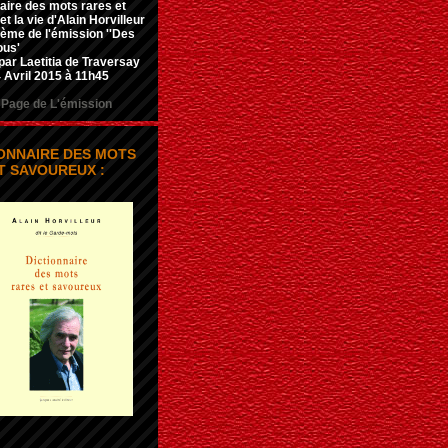
aire des mots rares et
t la vie d'Alain Horvilleur
hème de l'émission ''Des
ous'
par Laetitia de Traversay
 Avril 2015 à 11h45
Page de L'émission
IONNAIRE DES MOTS
T SAVOUREUX :