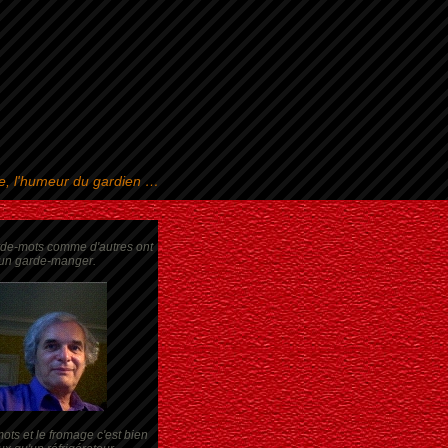
se, l'humeur du gardien …
rde-mots comme d'autres ont
un garde-manger.
ots et le fromage c'est bien