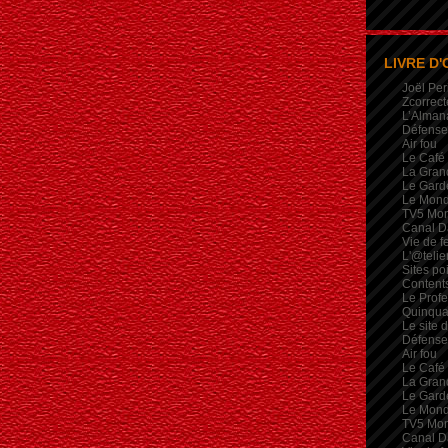
LIVRE D'
Joël Per
Zcorrect
L’Alman
Défense 
Air fou
Le Café
La Gran
Le Garde
Le Mon
TV5 Mo
Canal D
Vie de 
L'@telie
Sites po
Contents
Le Profe
Quinqua
Le site 
Défense 
Air fou
Le Café
La Gran
Le Garde
Le Mon
TV5 Mo
Canal D