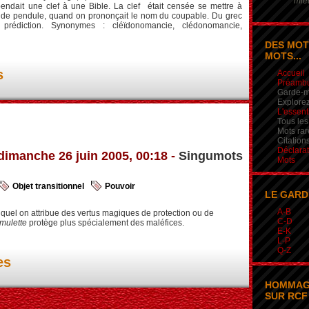
mieu
endait une clef à une Bible. La clef était censée se mettre à
 de pendule, quand on prononçait le nom du coupable. Du grec
 prédiction. Synonymes : cléïdonomancie, clédonomancie,
DES MOT
MOTS...
s
Accueil
Préamb
Garde-m
Explorez
L'essent
Tous les
Mots rar
Citation
Déclarat
dimanche 26 juin 2005, 00:18 -
Singumots
Mots
Objet transitionnel
Pouvoir
LE GARD
A-B
uquel on attribue des vertus magiques de protection ou de
C-D
mulette
protège plus spécialement des maléfices.
E-K
L-P
Q-Z
es
HOMMAG
SUR RCF 