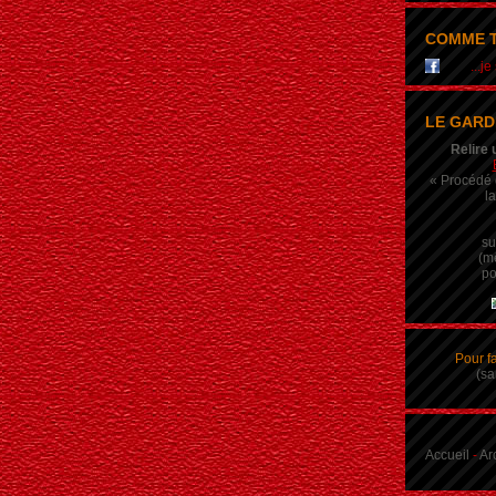
COMME T
...j
LE GARD
Relire 
« Procédé q
la
su
(m
po
Pour f
(sa
Accueil
-
Ar