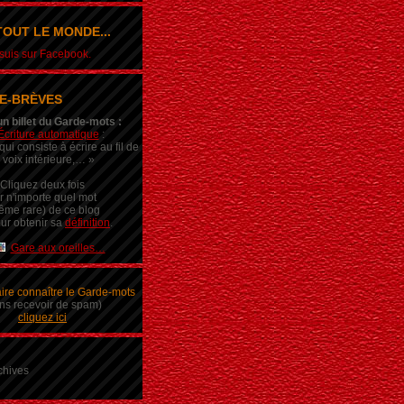
OUT LE MONDE...
e suis sur Facebook.
E-BRÈVES
un billet du Garde-mots :
Écriture automatique
:
ui consiste à écrire au fil de
 voix intérieure,… »
Cliquez deux fois
r n'importe quel mot
ême rare) de ce blog
ur obtenir sa
définition
.
Gare aux oreilles…
aire connaître le Garde-mots
ns recevoir de spam)
cliquez ici
chives