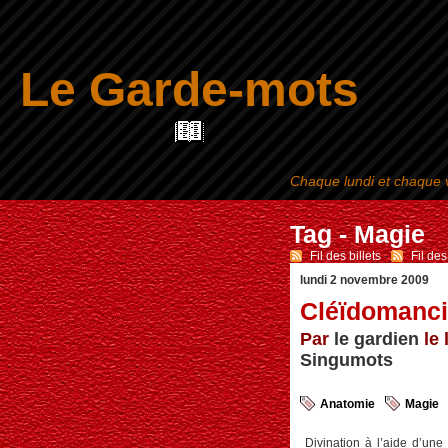
Le Garde-mots
Chaque lundi et chaque v
Tag - Magie
Fil des billets
-
Fil de
lundi 2 novembre 2009
Cléïdomanc
Par
le gardien
le 
Singumots
Anatomie
Magie
Divination à l’aide d’une