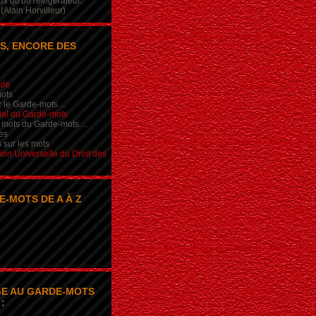
x qu'un réfrigérateur.
(Alain Horvilleur)
S, ENCORE DES
ule
ots
 le Garde-mots ...
iel du Garde-mots
 mots du Garde-mots ...
es
s sur les mots
ion Universelle du Droit des
E-MOTS DE A À Z
E AU GARDE-MOTS
: