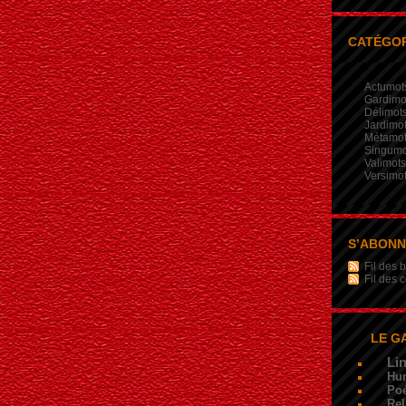
CATÉGOR
Actumot
Gardimo
Délimot
Jardimo
Métamo
Singumo
Valimots
Versimo
S’ABON
Fil des b
Fil des
LE G
Li
Hu
Poé
Rel