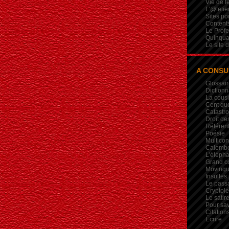
Vie de 
L'@telie
Sites po
Contents
Le Profe
Quinqua
Le site 
A CONSU
Glossair
Dictionn
La cous
Cent qu
Catastr
Droit de
Référent
Poésie
Multicon
Calembou
L'élépha
Grand c
Movingui
Insultes
Le pass
Crypto
Le satire
Pour sav
Citation
Écrire