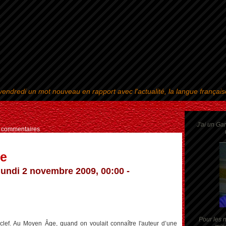
endredi un mot nouveau en rapport avec l'actualité, la langue françai
Aller au contenu
|
Aller au menu
|
Aller à la recherche
J'ai un Ga
s commentaires
ie
lundi 2 novembre 2009, 00:00 -
Pour les m
 clef. Au Moyen Âge, quand on voulait connaître l'auteur d’une