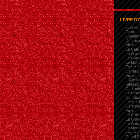
LIVRE D'
Joël Per
Zcorrect
L’Alman
Défense 
Air fou
Le Café
La Gran
Le Garde
Le Mon
TV5 Mo
Canal D
Vie de 
L'@telie
Sites po
Contents
Le Profe
Quinqua
Le site 
Défense 
Air fou
Le Café
La Gran
Le Garde
Le Mon
TV5 Mo
Canal D