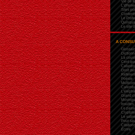
Vie de 
L'@telie
Sites po
Contents
Le Profe
Quinqua
Le site 
A CONSU
Glossair
Dictionn
La cous
Cent qu
Catastr
Droit de
Référent
Poésie
Multicon
Calembou
L'élépha
Grand c
Movingui
Insultes
Le pass
Crypto
Le satire
Pour sav
Citation
Écrire