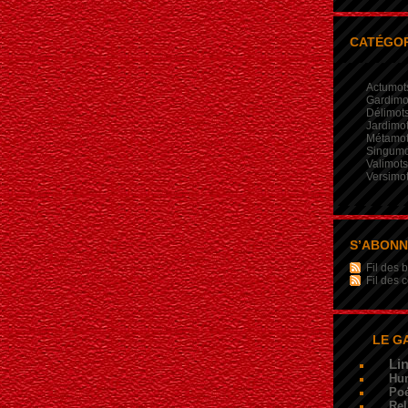
CATÉGOR
Actumot
Gardimo
Délimot
Jardimo
Métamo
Singumo
Valimots
Versimo
S’ABON
Fil des b
Fil des
LE G
Li
Hu
Poé
Rel