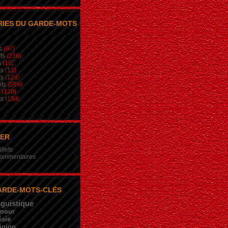
IES DU GARDE-MOTS
s
(97)
ts
(236)
s
(16)
ts
(13)
ts
(124)
ts
(596)
(120)
ts
(104)
NER
illets
 commentaires
ARDE-MOTS-CLÉS
nguistique
mour
sie
igion