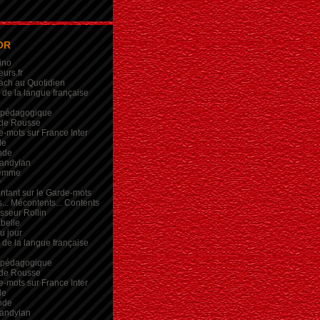
OR
ino
eurs.fr
ach au Quotidien
de la langue française
 pédagogique
de Rousse
-mots sur France Inter
de
nde
andylan
femme
r
intant sur le Garde-mots
... Mécontents... Contents
sseur Rollin
belle
du jour
de la langue française
 pédagogique
de Rousse
-mots sur France Inter
de
nde
andylan