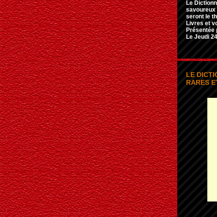
Le Dictionn
savoureux e
seront le t
Livres et v
Présentée 
Le Jeudi 24
LE DICT
RARES E