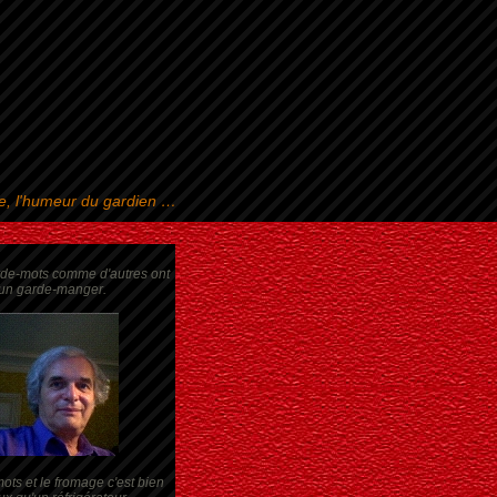
se, l'humeur du gardien …
rde-mots comme d'autres ont
un garde-manger.
ots et le fromage c'est bien