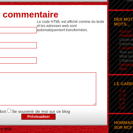
mieu
n commentaire
DES MOT
Le code HTML est affiché comme du texte
MOTS...
et les adresses web sont
automatiquement transformées.
Accueil
Préamb
Garde-m
Explorez
L'essent
Tous les
Mots rar
Citation
Déclarat
Mots
LE GARD
A-B
C-D
E-K
L-P
Q-Z
obot
Se souvenir de moi sur ce blog
HOMMAG
SUR RCF 
e billet