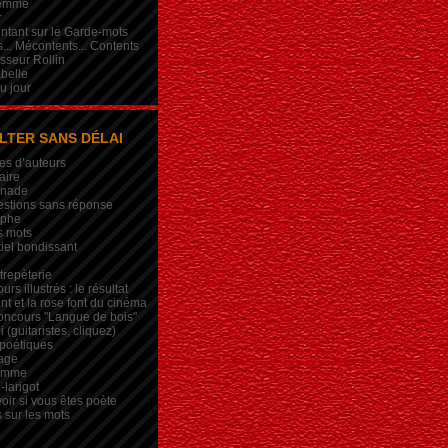
femme
r
intant sur le Garde-mots
... Mécontents... Contents
sseur Rollin
belle
du jour
LTER SANS DÉLAI
es d’auteurs
aire
inade
estions sans réponse
ophe
s mots
iel bondissant
trepèterie
rs illustrés : le résultat
nt et la rose font du cinéma
oncours "Langue de bois"
 (guitaristes, cliquez)
 poétiques
age
lemme
-larigot
oir si vous êtes poète
s sur les mots