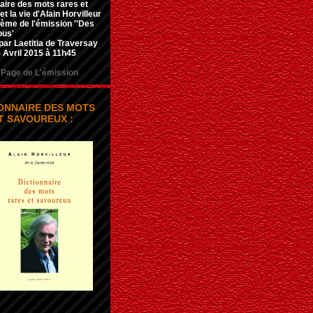
aire des mots rares et
t la vie d'Alain Horvilleur
hème de l'émission ''Des
ous'
par Laetitia de Traversay
 Avril 2015 à 11h45
Page de L'émission
IONNAIRE DES MOTS
T SAVOUREUX :