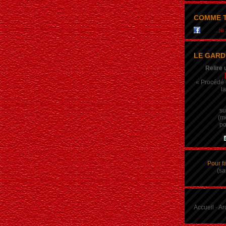
COMME T
...j
LE GARD
Relire 
« Procédé q
la
su
(m
po
Pour f
(sa
Accueil
-
Ar