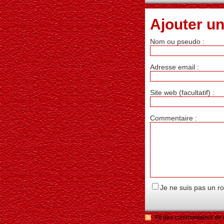
Ajouter u
Nom ou pseudo :
Adresse email :
Site web (facultatif) :
Commentaire :
Je ne suis pas un r
Fil des commentaires de c