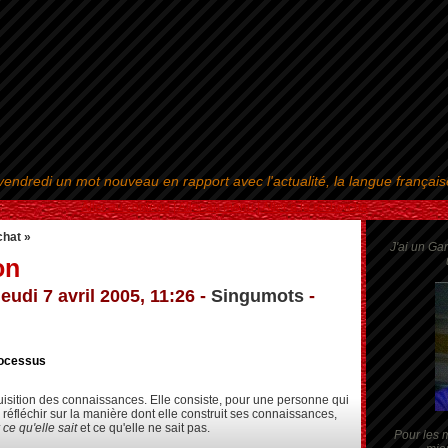
endredi un mot nouveau en rapport avec l'actualité, la langue françai
Aller au contenu
|
Aller au menu
|
Aller à la recherche
chat »
J'ai un Ga
on
jeudi 7 avril 2005, 11:26 -
Singumots
-
ocessus
isition des connaissances. Elle consiste, pour une personne qui
éfléchir sur la manière dont elle construit ses connaissances,
 ce qu'elle sait
et ce qu'elle ne sait pas.
Pour les m