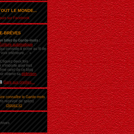
OUT LE MONDE...
e suis sur Facebook.
E-BRÈVES
un billet du Garde-mots :
Écriture automatique
:
ui consiste à écrire au fil de
 voix intérieure,… »
Cliquez deux fois
r n'importe quel mot
ême rare) de ce blog
ur obtenir sa
définition
.
Gare aux oreilles…
aire connaître le Garde-mots
ns recevoir de spam)
cliquez ici
chives