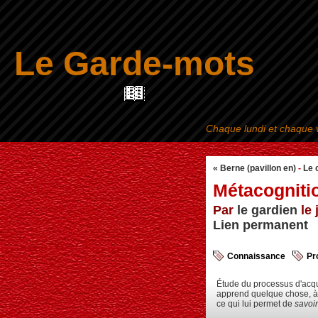
Le Garde-mots
Chaque lundi et chaque v
« Berne (pavillon en)
-
Le 
Métacogniti
Par
le gardien
le 
Lien permanent
Connaissance
Pr
Étude du processus d'acqu
apprend quelque chose, à r
ce qui lui permet de
savoir