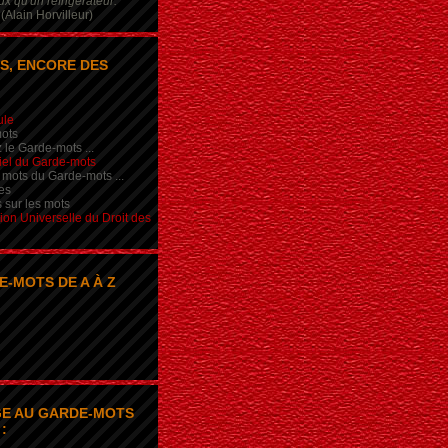
x qu'un réfrigérateur.
(Alain Horvilleur)
S, ENCORE DES
ule
ots
 le Garde-mots ...
iel du Garde-mots
 mots du Garde-mots ...
es
s sur les mots
ion Universelle du Droit des
E-MOTS DE A À Z
E AU GARDE-MOTS
: