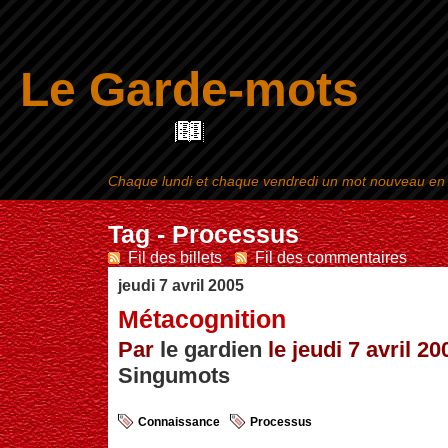
Le Garde-mots
Chaque lundi et chaque vendredi un mot nouveau en ra
Aller au contenu
|
Tag - Processus
Fil des billets
-
Fil des commentaires
jeudi 7 avril 2005
Métacognition
Par
le gardien
le jeudi 7 avril 20
Singumots
Connaissance
Processus