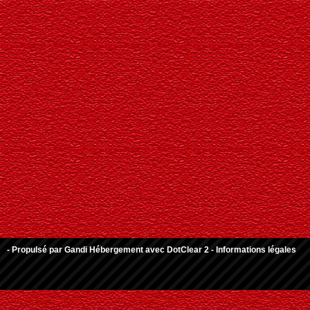
- Propulsé par
Gandi Hébergement
avec
DotClear 2
-
Informations légales