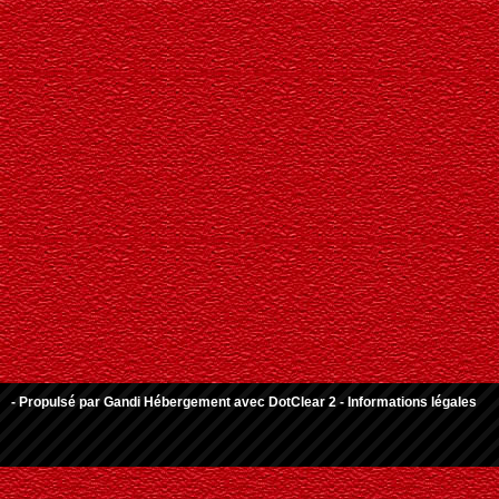
- Propulsé par
Gandi Hébergement
avec
DotClear 2
-
Informations légales