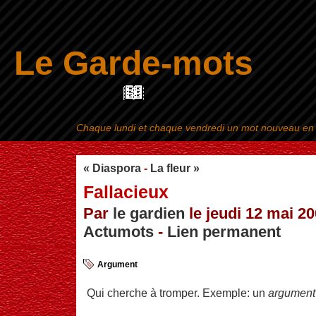
Le Garde-mots
Chaque lundi et chaque vendredi un mot nouveau en ra
Aller au contenu
|
« Diaspora
-
La fleur »
Fallacieux
Par
le gardien
le jeudi 12 mai 20
Actumots
-
Lien permanent
Argument
Qui cherche à tromper. Exemple: un
argument 