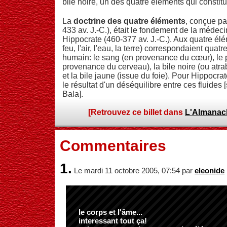
bile noire, un des quatre éléments qui constit
La
doctrine des quatre éléments
, conçue pa
433 av. J.-C.), était le fondement de la médeci
Hippocrate (460-377 av. J.-C.). Aux quatre élé
feu, l'air, l'eau, la terre) correspondaient quat
humain: le sang (en provenance du cœur), le
provenance du cerveau), la bile noire (ou atrab
et la bile jaune (issue du foie). Pour Hippocra
le résultat d'un déséquilibre entre ces fluides
Bala].
[Retrouvez ce billet dans
L'Almanac
Commentaires
1.
Le mardi 11 octobre 2005, 07:54 par
eleonide
le corps et l'âme...
interessant tout ça!