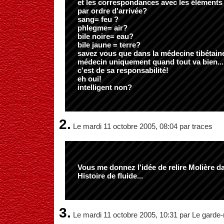
et les correspondances avec les éléments
par ordre d'arrivée?
sang= feu ?
phlegme= air?
bile noire= eau?
bile jaune = terre?
savez vous que dans la médecine tibétaine 
médecin uniquement quand tout va bien....!
c'est de sa responsabilité!
eh oui!
intelligent non?
2.
Le mardi 11 octobre 2005, 08:04 par traces
Vous me donnez l'idée de relire Molière da
Histoire de fluide...
3.
Le mardi 11 octobre 2005, 10:31 par Le garde