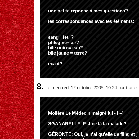
une petite réponse à mes questions?
les correspondances avec les éléments:
sang= feu ?
phlegme= air?
bile noire= eau?
bile jaune = terre?
exact?
8.
Le mercredi 12 octobre 2005, 10:24 par traces
Molière Le Médecin malgré lui - II-4
SGANARELLE: Est-ce là la malade?
GÉRONTE: Oui, je n'ai qu'elle de fille; et j