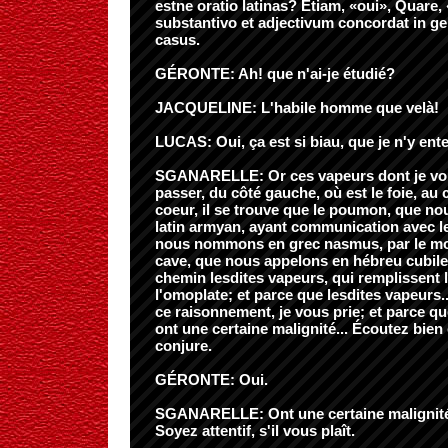
estne oratio latinas? Etiam, «oui», Quare
substantivo et adjectivum concordat in g
casus.
GÉRONTE: Ah! que n'ai-je étudié?
JACQUELINE: L'habile homme que velà!
LUCAS: Oui, ça est si biau, que je n'y ent
SGANARELLE: Or ces vapeurs dont je vou
passer, du côté gauche, où est le foie, au c
coeur, il se trouve que le poumon, que n
latin armyan, ayant communication avec l
nous nommons en grec nasmus, par le mo
cave, que nous appelons en hébreu cubile
chemin lesdites vapeurs, qui remplissent l
l'omoplate; et parce que lesdites vapeurs
ce raisonnement, je vous prie; et parce qu
ont une certaine malignité... Écoutez bien 
conjure.
GÉRONTE: Oui.
SGANARELLE: Ont une certaine malignité, 
Soyez attentif, s'il vous plaît.