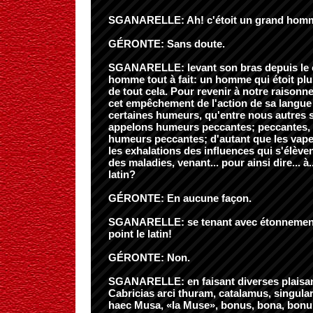
SGANARELLE: Ah! c'étoit un grand homm
GÉRONTE: Sans doute.
SGANARELLE: levant son bras depuis le
homme tout à fait: un homme qui étoit pl
de tout cela. Pour revenir à notre raisonn
cet empêchement de l'action de sa langue
certaines humeurs, qu'entre nous autres 
appelons humeurs peccantes; peccantes, c'
humeurs peccantes; d'autant que les vap
les exhalations des influences qui s'élève
des maladies, venant... pour ainsi dire... à
latin?
GÉRONTE: En aucune façon.
SGANARELLE: se tenant avec étonnement
point le latin!
GÉRONTE: Non.
SGANARELLE: en faisant diverses plaisan
Cabricias arci thuram, catalamus, singular
haec Musa, «la Muse», bonus, bona, bonu