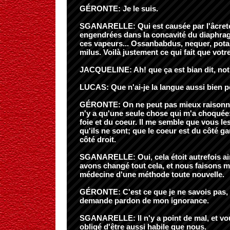
GÉRONTE: Je le suis.
SGANARELLE: Qui est causée par l'âcret
engendrées dans la concavité du diaphragm
ces vapeurs... Ossanbabdus, nequer, pota
milus. Voilà justement ce qui fait que votre
JACQUELINE: Ah! que ça est bian dit, no
LUCAS: Que n'ai-je la langue aussi bien 
GÉRONTE: On ne peut pas mieux raisonner
n'y a qu'une seule chose qui m'a choquée: 
foie et du coeur. Il me semble que vous l
qu'ils ne sont; que le coeur est du côté ga
côté droit.
SGANARELLE: Oui, cela étoit autrefois ai
avons changé tout cela, et nous faisons m
médecine d'une méthode toute nouvelle.
GÉRONTE: C'est ce que je ne savois pas, 
demande pardon de mon ignorance.
SGANARELLE: Il n'y a point de mal, et vo
obligé d'être aussi habile que nous.