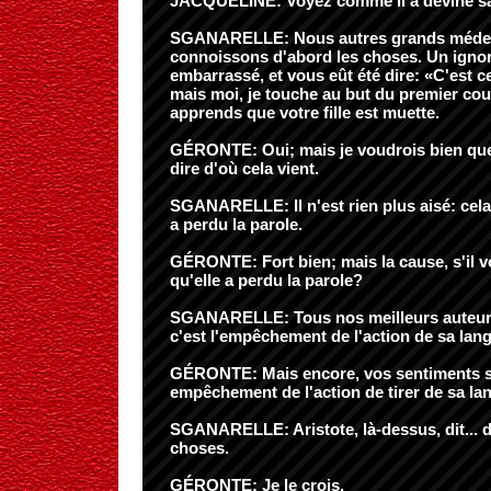
JACQUELINE: Voyez comme il a deviné sa
SGANARELLE: Nous autres grands médec
connoissons d'abord les choses. Un ignor
embarrassé, et vous eût été dire: «C'est ce
mais moi, je touche au but du premier cou
apprends que votre fille est muette.
GÉRONTE: Oui; mais je voudrois bien qu
dire d'où cela vient.
SGANARELLE: Il n'est rien plus aisé: cela 
a perdu la parole.
GÉRONTE: Fort bien; mais la cause, s'il vou
qu'elle a perdu la parole?
SGANARELLE: Tous nos meilleurs auteurs
c'est l'empêchement de l'action de sa lan
GÉRONTE: Mais encore, vos sentiments s
empêchement de l'action de tirer de sa l
SGANARELLE: Aristote, là-dessus, dit... de
choses.
GÉRONTE: Je le crois.