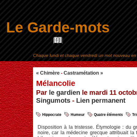
Le Garde-mots
Chaque lundi et chaque vendredi un mot nouveau en ra
Aller au contenu
|
« Chimère
-
Castramétation »
Mélancolie
Par
le gardien
le mardi 11 octobr
Singumots
-
Lien permanent
Hippocrate
Humeur
Quatre éléments
Tr
Disposition à la tristesse. Étymologie : du 
noire, car la médecine grecque attribuait la