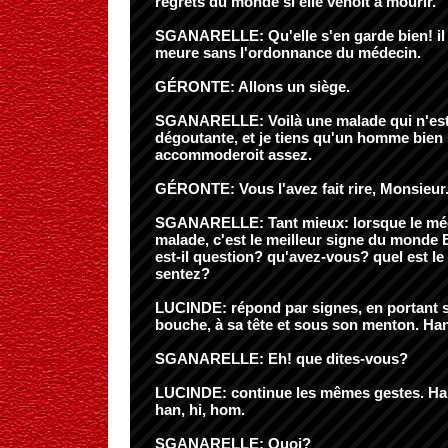
regrets du monde si elle venoit à mourir.
SGANARELLE: Qu'elle s'en garde bien! il n
meure sans l'ordonnance du médecin.
GÉRONTE: Allons un siège.
SGANARELLE: Voilà une malade qui n'est
dégoutante, et je tiens qu'un homme bien 
accommoderoit assez.
GÉRONTE: Vous l'avez fait rire, Monsieur
SGANARELLE: Tant mieux: lorsque le médec
malade, c'est le meilleur signe du monde 
est-il question? qu'avez-vous? quel est l
sentez?
LUCINDE: répond par signes, en portant s
bouche, à sa tête et sous son menton. Han
SGANARELLE: Eh! que dites-vous?
LUCINDE: continue les mêmes gestes. Han
han, hi, hom.
SGANARELLE: Quoi?