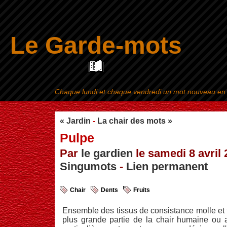
Le Garde-mots
Chaque lundi et chaque vendredi un mot nouveau en ra
Aller au contenu
|
« Jardin
-
La chair des mots »
Pulpe
Par
le gardien
le samedi 8 avril 
Singumots
-
Lien permanent
Chair
Dents
Fruits
Ensemble des tissus de consistance molle et t
plus grande partie de la chair humaine ou a