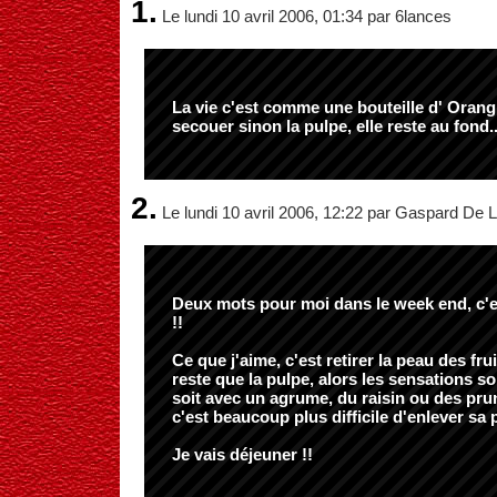
1.
Le lundi 10 avril 2006, 01:34 par 6lances
La vie c'est comme une bouteille d' Orangin
secouer sinon la pulpe, elle reste au fond..
2.
Le lundi 10 avril 2006, 12:22 par Gaspard De L
Deux mots pour moi dans le week end, c'
!!
Ce que j'aime, c'est retirer la peau des fru
reste que la pulpe, alors les sensations s
soit avec un agrume, du raisin ou des prun
c'est beaucoup plus difficile d'enlever sa 
Je vais déjeuner !!