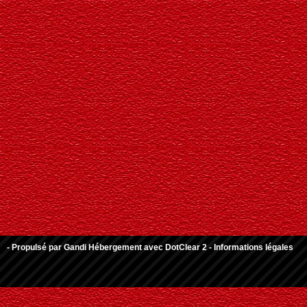
- Propulsé par
Gandi Hébergement
avec
DotClear 2
-
Informations légales