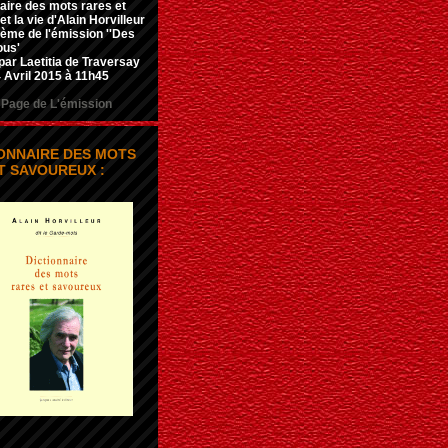
aire des mots rares et
t la vie d'Alain Horvilleur
hème de l'émission ''Des
ous'
par Laetitia de Traversay
 Avril 2015 à 11h45
Page de L'émission
IONNAIRE DES MOTS
T SAVOUREUX :