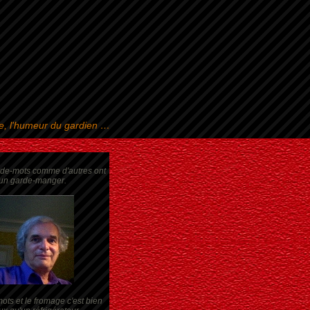
se, l'humeur du gardien …
rde-mots comme d'autres ont
un garde-manger.
ots et le fromage c'est bien