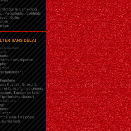
femme
r
intant sur le Garde-mots
... Mécontents... Contents
sseur Rollin
belle
du jour
LTER SANS DÉLAI
es d’auteurs
aire
inade
estions sans réponse
ophe
s mots
iel bondissant
trepèterie
rs illustrés : le résultat
nt et la rose font du cinéma
oncours "Langue de bois"
 (guitaristes, cliquez)
 poétiques
age
lemme
-larigot
oir si vous êtes poète
s sur les mots