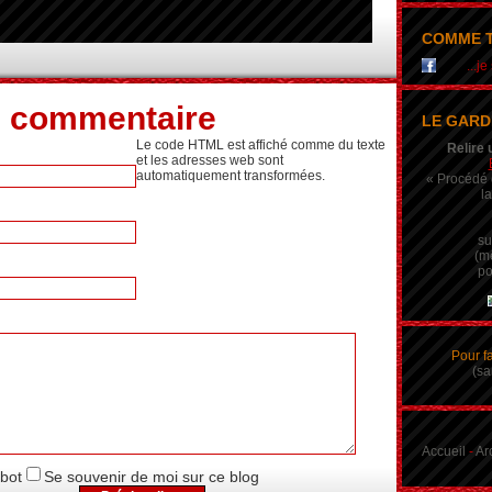
COMME T
...j
n commentaire
LE GARD
Le code HTML est affiché comme du texte
Relire 
et les adresses web sont
automatiquement transformées.
« Procédé q
la
su
(m
po
Pour f
(sa
Accueil
-
Ar
obot
Se souvenir de moi sur ce blog