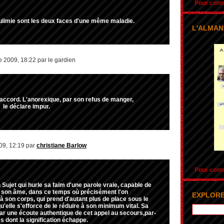
Pour comma
oulimie sont les deux faces d'une même maladie.
L'ALMAN
 2009, 18:22 par le gardien
 d'accord. L'anorexique, par son refus de manger,
, le déclare impur.
09, 12:19 par
christiane Barlow
Pour comma
 Sujet qui hurle sa faim d'une parole vraie, capable de
t son âme, dans ce temps où précisément l'on
EXPLORE
 à son corps, qui prend d'autant plus de place sous le
u'elle s'efforce de le réduire à son minimum vital. Sa
ar une écoute authentique de cet appel au secours,par-
 dont la signification échappe.