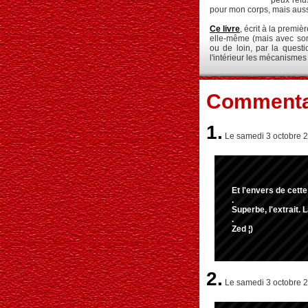
peux refu
pour mon corps, mais auss
Ce livre
, écrit à la premi
elle-même (mais avec son
ou de loin, par la quest
l'intérieur les mécanismes
Commenta
1.
Le samedi 3 octobre 2
Et l'envers de cette 
.
Superbe, l'extrait.
.
Zed ¦)
2.
Le samedi 3 octobre 2