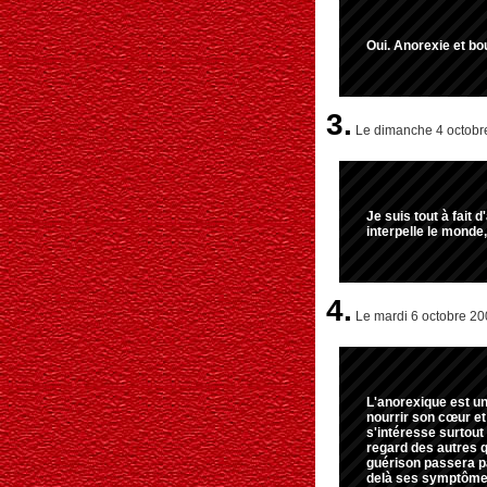
Oui. Anorexie et b
3.
Le dimanche 4 octobre
Je suis tout à fait
interpelle le monde
4.
Le mardi 6 octobre 20
L'anorexique est un
nourrir son cœur e
s'intéresse surtout
regard des autres q
guérison passera p
delà ses symptômes