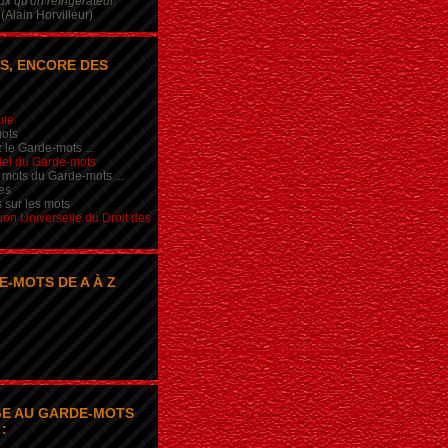
x qu'un réfrigérateur.
(Alain Horvilleur)
S, ENCORE DES
ule
ots
 le Garde-mots ...
iel du Garde-mots
 mots du Garde-mots ...
es
s sur les mots
ion Universelle du Droit des
E-MOTS DE A À Z
E AU GARDE-MOTS
: