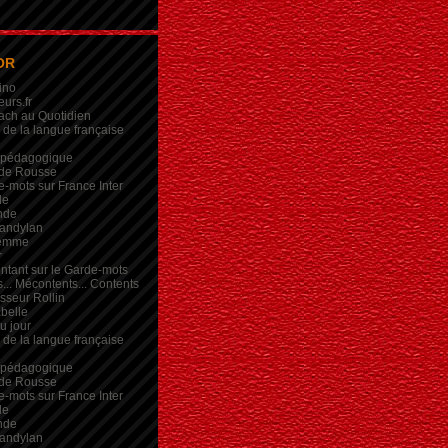
OR
ino
eurs.fr
ach au Quotidien
de la langue française
 pédagogique
de Rousse
-mots sur France Inter
de
nde
andylan
femme
r
intant sur le Garde-mots
... Mécontents... Contents
sseur Rollin
belle
du jour
de la langue française
 pédagogique
de Rousse
-mots sur France Inter
de
nde
andylan