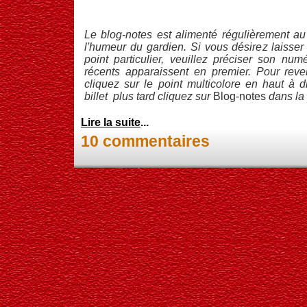
Le blog-notes est alimenté régulièrement au 
l'humeur du gardien. Si vous désirez laisse
point particulier, veuillez préciser son num
récents apparaissent en premier. Pour reve
cliquez sur le point multicolore en haut à d
billet plus tard cliquez sur
Blog-notes
dans la
Lire la suite
...
10 commentaires