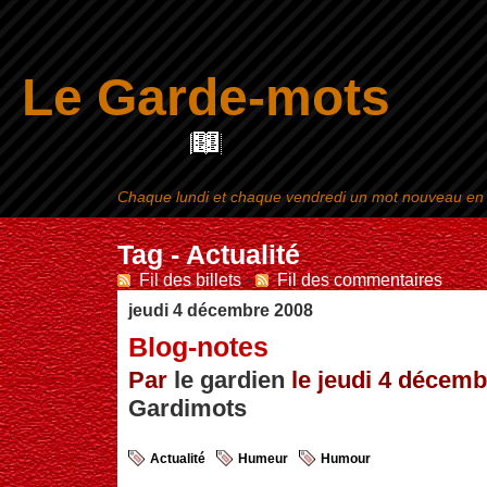
Le Garde-mots
Chaque lundi et chaque vendredi un mot nouveau en ra
Aller au contenu
|
Tag - Actualité
Fil des billets
-
Fil des commentaires
jeudi 4 décembre 2008
Blog-notes
Par
le gardien
le jeudi 4 décembr
Gardimots
Actualité
Humeur
Humour