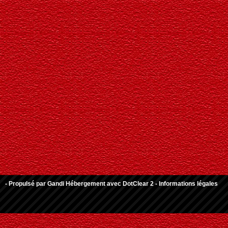
- Propulsé par
Gandi Hébergement
avec
DotClear 2
-
Informations légales