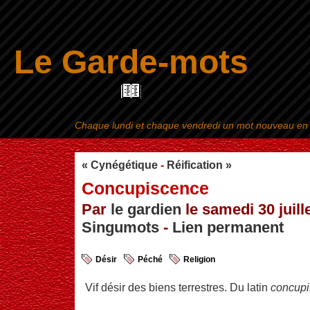
Le Garde-mots
Chaque lundi et chaque vendredi un mot nouveau en ra
Aller au contenu
|
« Cynégétique
-
Réification »
Concupiscence
Par
le gardien
le samedi 30 juille
Singumots
-
Lien permanent
Désir
Péché
Religion
Vif désir des biens terrestres. Du latin
concupi