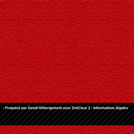
- Propulsé par
Gandi Hébergement
avec
DotClear 2
-
Informations légales