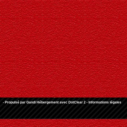
- Propulsé par
Gandi Hébergement
avec
DotClear 2
-
Informations légales