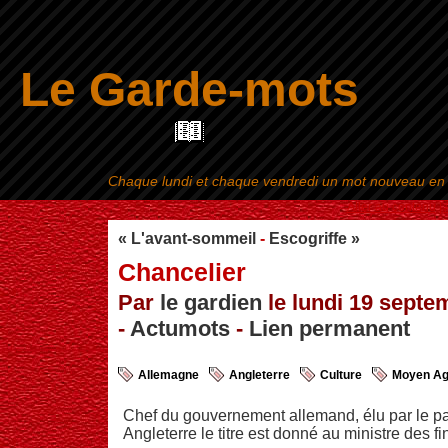
Le Garde-mots
Chaque lundi et chaque vendredi un mot nouveau en ra
Aller au contenu
|
« L'avant-sommeil
-
Escogriffe »
Chancelier
Par
le gardien
le lundi 19 septe
-
Actumots
-
Lien permanent
Allemagne
Angleterre
Culture
Moyen A
Chef du gouvernement allemand, élu par le pa
Angleterre le titre est donné au ministre des f