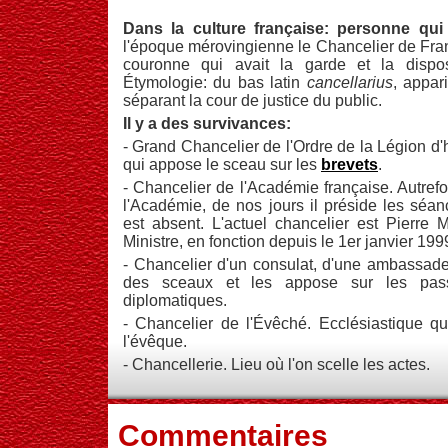
Dans la culture française: personne qu
l'époque mérovingienne le Chancelier de France
couronne qui avait la garde et la dispos
Étymologie: du bas latin
cancellarius
, appar
séparant la cour de justice du public.
Il y a des survivances:
- Grand Chancelier de l'Ordre de la Légion d'
qui appose le sceau sur les
brevets
.
- Chancelier de l'Académie française. Autrefoi
l'Académie, de nos jours il préside les séan
est absent. L'actuel chancelier est Pierre
Ministre, en fonction depuis le 1er janvier 199
- Chancelier d'un consulat, d'une ambassad
des sceaux et les appose sur les pass
diplomatiques.
- Chancelier de l'Évêché. Ecclésiastique q
l'évêque.
- Chancellerie. Lieu où l'on scelle les actes.
Commentaires