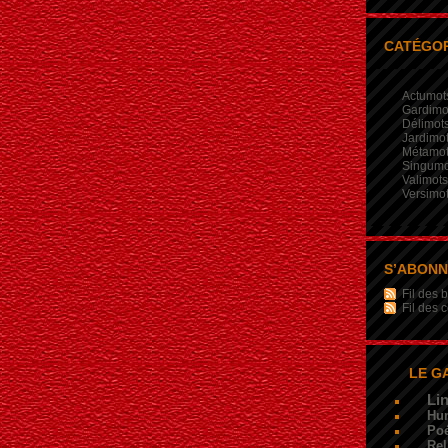
CATÉGOR
Actumot
Gardimo
Délimot
Jardimo
Métamo
Singumo
Valimots
Versimo
S’ABON
Fil des b
Fil des
LE G
Li
Hu
Poé
Rel