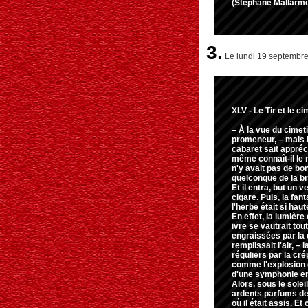
(Stéphane Mallarmé
3.
Le lundi 19 septembre
XLV - Le Tir et le c
– À la vue du cimeti
promeneur, – mais b
cabaret sait appréc
même connaît-il le 
n'y avait pas de bo
quelconque de la br
Et il entra, but un
cigare. Puis, la fan
l'herbe était si haut
En effet, la lumière 
ivre se vautrait tou
engraissées par la
remplissait l'air, – 
réguliers par la cré
comme l'explosion
d'une symphonie en
Alors, sous le solei
ardents parfums de 
où il était assis. E