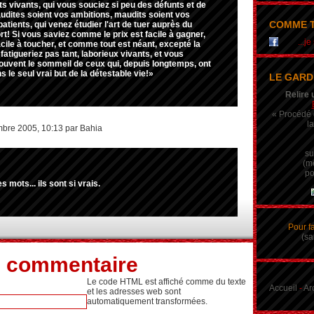
ts vivants, qui vous souciez si peu des défunts et de
audites soient vos ambitions, maudits soient vos
COMME T
atients, qui venez étudier l'art de tuer auprès du
rt! Si vous saviez comme le prix est facile à gagner,
...j
cile à toucher, et comme tout est néant, excepté la
fatigueriez pas tant, laborieux vivants, et vous
ouvent le sommeil de ceux qui, depuis longtemps, ont
s le seul vrai but de la détestable vie!»
LE GARD
Relire 
« Procédé q
la
bre 2005, 10:13 par Bahia
su
(m
po
mots... ils sont si vrais.
Pour f
(sa
n commentaire
Le code HTML est affiché comme du texte
Accueil
-
Ar
et les adresses web sont
automatiquement transformées.