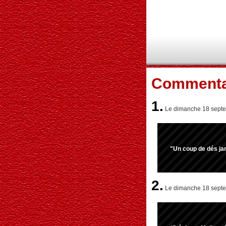
Commenta
1.
Le dimanche 18 septe
"Un coup de dés jam
2.
Le dimanche 18 septe