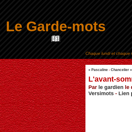
Le Garde-mots
Chaque lundi et chaque v
« Pascaline
-
Chancelier »
L'avant-som
Par
le gardien
le 
Versimots
-
Lien