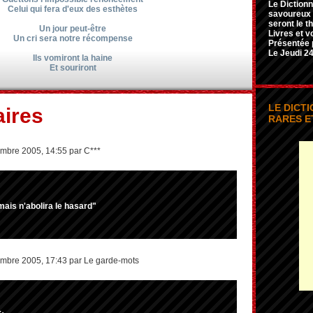
Le Dictionn
Celui qui fera d'eux des esthètes
savoureux e
seront le t
Un jour peut-être
Livres et v
Un cri sera notre récompense
Présentée 
Le Jeudi 24
Ils vomiront la haine
Et souriront
LE DICT
ires
RARES E
mbre 2005, 14:55 par C***
ais n'abolira le hasard"
mbre 2005, 17:43 par Le garde-mots