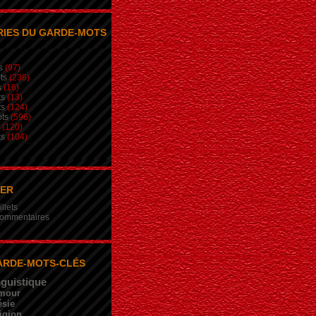
IES DU GARDE-MOTS
s
(97)
ts
(236)
s
(16)
ts
(13)
ts
(124)
ts
(596)
(120)
ts
(104)
NER
illets
 commentaires
ARDE-MOTS-CLÉS
nguistique
mour
sie
igion