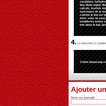
carabines, turbulen
leur divin repos! M
calculs, mortels imp
sanctuaire de la mo
comme le but est fa
mort, vous ne vous 
troubleriez moins s
mis dans le but, dan
4.
Le mercredi 21 septem
J'aime beaucoup ces 
Ajouter u
Nom ou pseudo :