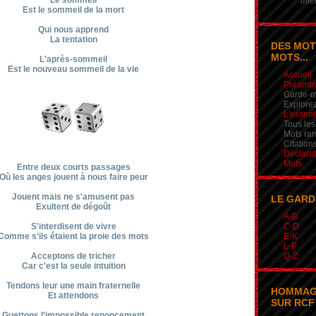
Le sommeil
mieu
Est le sommeil de la mort
Qui nous apprend
La tentation
DES MOT
MOTS...
L'après-sommeil
Est le nouveau sommeil de la vie
Accueil
Préamb
Garde-m
Explorez
L'essent
Tous les
Mots rar
Citation
Déclarat
Mots
Entre deux courts passages
Où les anges jouent à nous faire peur
Jouent mais ne s'amusent pas
LE GARD
Exultent de dégoût
A-B
S'interdisent de vivre
C-D
Comme s'ils étaient la proie des mots
E-K
L-P
Acceptons de tricher
Q-Z
Car c'est la seule intuition
Tendons leur une main fraternelle
HOMMAG
Et attendons
SUR RCF 
Guettons l'impossible renoncement