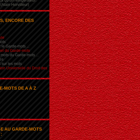
x qu'un réfrigérateur.
(Alain Horvilleur)
S, ENCORE DES
ule
ots
 le Garde-mots ...
iel du Garde-mots
 mots du Garde-mots ...
es
s sur les mots
ion Universelle du Droit des
E-MOTS DE A À Z
E AU GARDE-MOTS
: