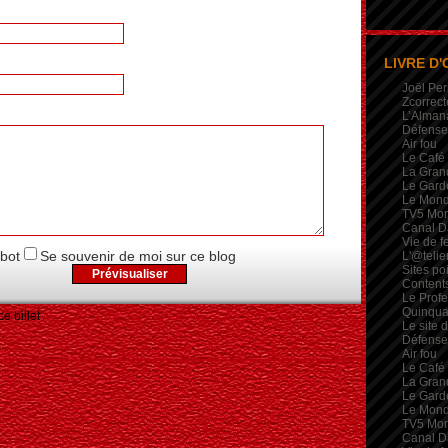
LIVRE D'
Joël Per
Zcorrect
L’Alman
Défense 
Air fou
Le Café
La Gran
Le Garde
Le Mon
TV5 Mo
Canal D
Vie de 
obot
Se souvenir de moi sur ce blog
L'@telie
Sites po
Contents
Le Profe
Quinqua
e billet
Le site 
Défense 
Air fou
Le Café
La Gran
Le Garde
Le Mon
TV5 Mo
Canal D