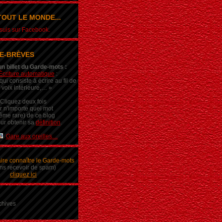
OUT LE MONDE...
e suis sur Facebook.
E-BRÈVES
un billet du Garde-mots :
Écriture automatique
:
ui consiste à écrire au fil de
 voix intérieure,… »
Cliquez deux fois
r n'importe quel mot
ême rare) de ce blog
ur obtenir sa
définition
.
Gare aux oreilles…
aire connaître le Garde-mots
ns recevoir de spam)
cliquez ici
chives