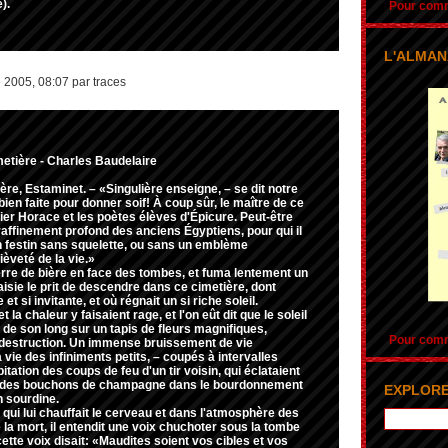
).
Pour comma
L'ALMAN
 2005, 08:07 par traces
imetière - Charles Baudelaire
ère, Estaminet. – «Singulière enseigne, – se dit notre
ien faite pour donner soif! À coup sûr, le maître de ce
ier Horace et les poètes élèves d'Épicure. Peut-être
raffinement profond des anciens Égyptiens, pour qui il
n festin sans squelette, ou sans un emblème
ièveté de la vie.»
 verre de bière en face des tombes, et fuma lentement un
taisie le prit de descendre dans ce cimetière, dont
e et si invitante, et où régnait un si riche soleil.
et la chaleur y faisaient rage, et l'on eût dit que le soleil
t de son long sur un tapis de fleurs magnifiques,
Pour comma
 destruction. Un immense bruissement de vie
la vie des infiniments petits, – coupés à intervalles
pitation des coups de feu d'un tir voisin, qui éclataient
 des bouchons de champagne dans le bourdonnement
EXPLORE
 sourdine.
l qui lui chauffait le cerveau et dans l'atmosphère des
la mort, il entendit une voix chuchoter sous la tombe
t cette voix disait: «Maudites soient vos cibles et vos