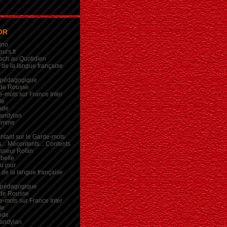
OR
ino
eurs.fr
ach au Quotidien
de la langue française
 pédagogique
de Rousse
-mots sur France Inter
de
nde
andylan
femme
r
intant sur le Garde-mots
... Mécontents... Contents
sseur Rollin
belle
du jour
de la langue française
 pédagogique
de Rousse
-mots sur France Inter
de
nde
andylan