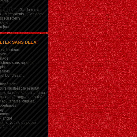
femme
r
intant sur le Garde-mots
... Mécontents... Contents
sseur Rollin
belle
du jour
LTER SANS DÉLAI
es d’auteurs
aire
inade
estions sans réponse
ophe
s mots
iel bondissant
trepèterie
rs illustrés : le résultat
nt et la rose font du cinéma
oncours "Langue de bois"
 (guitaristes, cliquez)
 poétiques
age
lemme
-larigot
oir si vous êtes poète
s sur les mots