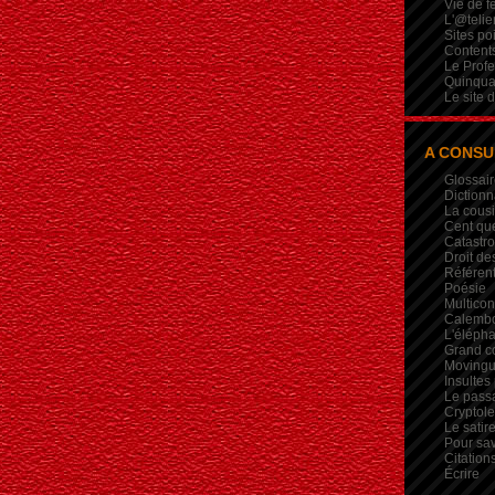
Vie de 
L'@telie
Sites po
Contents
Le Profe
Quinqua
Le site 
A CONSU
Glossair
Dictionn
La cous
Cent qu
Catastr
Droit de
Référent
Poésie
Multicon
Calembou
L'élépha
Grand c
Movingui
Insultes
Le pass
Crypto
Le satire
Pour sav
Citation
Écrire