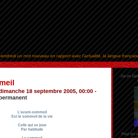
endredi un mot nouveau en rapport avec l'actualité, la langue françai
Aller au contenu
|
Aller au menu
|
Aller à la recherche
J'ai un Ga
meil
dimanche 18 septembre 2005, 00:00 -
 permanent
L'avant-sommeil
Est le sommeil de la vie
Celle qui se joue
Par habitude
Pour les m