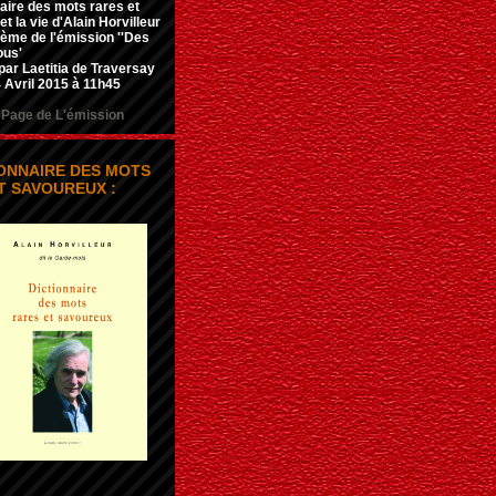
aire des mots rares et
t la vie d'Alain Horvilleur
hème de l'émission ''Des
ous'
par Laetitia de Traversay
 Avril 2015 à 11h45
Page de L'émission
IONNAIRE DES MOTS
T SAVOUREUX :