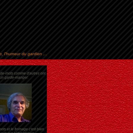
se, l'humeur du gardien …
rde-mots comme d'autres ont
un garde-manger.
ots et le fromage c'est bien