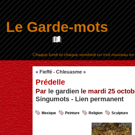
Le Garde-mots
Chaque lundi et chaque vendredi un mot nouveau en ra
Aller au contenu
|
« Fieffé
-
Chleuasme »
Prédelle
Par
le gardien
le mardi 25 octobr
Singumots
-
Lien permanent
Mexique
Peinture
Religion
Sculpture