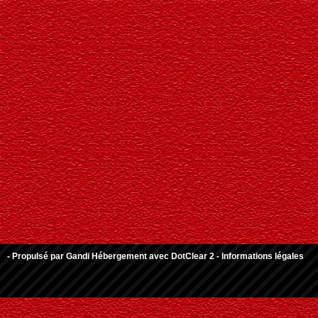
- Propulsé par
Gandi Hébergement
avec
DotClear 2
-
Informations légales