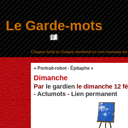
Le Garde-mots
Chaque lundi et chaque vendredi un mot nouveau en ra
Aller au contenu
|
« Portrait-robot
-
Épitaphe »
Dimanche
Par
le gardien
le dimanche 12 fé
-
Actumots
-
Lien permanent