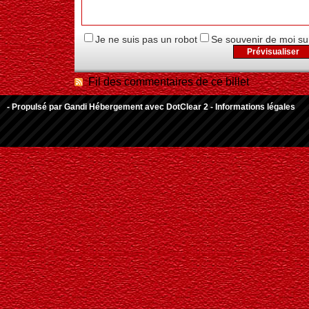
Je ne suis pas un robot
Se souvenir de moi su
Fil des commentaires de ce billet
- Propulsé par
Gandi Hébergement
avec
DotClear 2
-
Informations légales