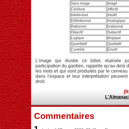
Sans image
Imagé
Cérébral
Affectif
Intellectuel
Intuitif
Définitionnel
Analogique
Rationnel
Irrationnel
Objectif
Subjectif
Logique
Illogique
Quantitatif
Qualitatif
Contrôlé
Émotif
L'image qui illustre ce billet, réalisée 
participation du gardien, rappelle qu'au delà 
les mots et qui sont produites par le cerveau 
dans l'espace et leur interprétation peuvent
droit.
[R
L'Almanac
Commentaires
1.