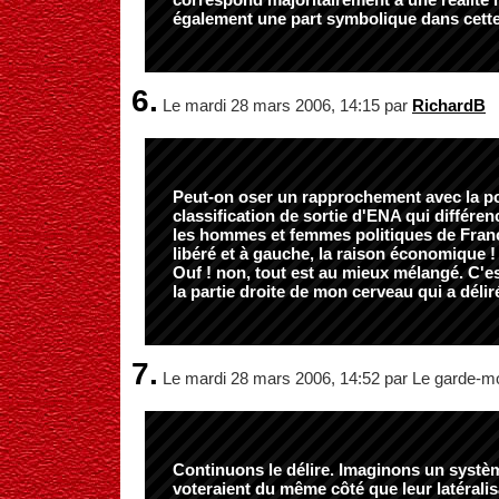
également une part symbolique dans cette
6.
Le mardi 28 mars 2006, 14:15 par
RichardB
Peut-on oser un rapprochement avec la po
classification de sortie d'ENA qui différenci
les hommes et femmes politiques de France
libéré et à gauche, la raison économique !
Ouf ! non, tout est au mieux mélangé. C'
la partie droite de mon cerveau qui a déli
7.
Le mardi 28 mars 2006, 14:52 par Le garde-m
Continuons le délire. Imaginons un systè
voteraient du même côté que leur latéralisa