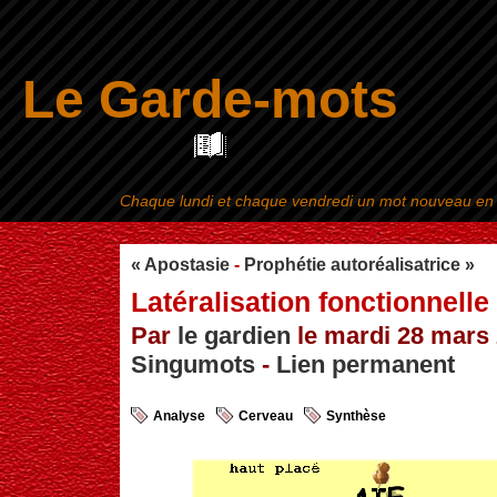
Le Garde-mots
Chaque lundi et chaque vendredi un mot nouveau en ra
Aller au contenu
|
« Apostasie
-
Prophétie autoréalisatrice »
Latéralisation fonctionnelle
Par
le gardien
le mardi 28 mars 
Singumots
-
Lien permanent
Analyse
Cerveau
Synthèse