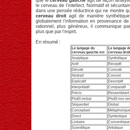
que le
cerveau gauche
agit de façon analyti
le cerveau de l'intellect. Normatif et sécuritai
dans une pensée réductrice qui ne montre que
cerveau droit
agit de manière synthétique,
globalement l'information en provenance de
rationnel, plus généreux, il communique pa
plus que par l'esprit.
En résumé :
Le langage du
Le langage d
cerveau gauche est
cerveau droit
Analytique
Synthétique
Actif
Réceptif
Dénoté
Connoté
Abstrait
Concret
Explicatif
Descriptif
Interprétatif
Comparatif
Précis
Ressemblant
Plutôt verbal
Plutôt non ve
Séquentiel
Global
Conceptuel
Métaphoriqu
Direct
Symbolique
Linéaire
Concentrique
Scientifique
Artistique