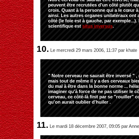
peuvent être recrutées d'un côté plutôt que
crois. Quant à la personne qui a le cœur à 
ainsi. Les autres organes unilatéraux ont
côté (le foie est à gauche, par exemple...)
scientifique est
situs inversus
.
10.
Le mercredi 29 mars 2006, 11:37 par khate
" Notre cerveau ne saurait être inversé " ,
mais tout de même il y a des cerveaux bie
du mal à être dans la bonne norme ... hélas
imaginer qu'à force de ne pas utiliser le 
cerveau, ce côté-là finit par se "rouiller
qu'on aurait oublier d'huiler .
11.
Le mardi 18 décembre 2007, 09:05 par Ann