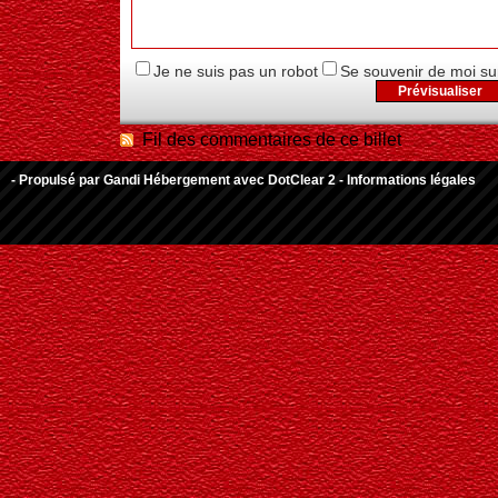
Je ne suis pas un robot
Se souvenir de moi su
Fil des commentaires de ce billet
- Propulsé par
Gandi Hébergement
avec
DotClear 2
-
Informations légales