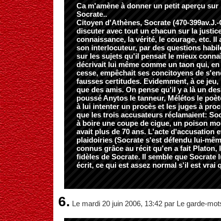
Ca m'amène à donner un petit aperçu sur 
Socrate..
Citoyen d'Athènes, Socrate (470-399av.J.-C
discuter avec tout un chacun sur la justice
connaissance, la vérité, le courage, etc. Il 
son interlocuteur, par des questions habil
sur les sujets qu'il pensait le mieux conna
décrivait lui même comme un taon qui, en 
cesse, empêchait ses concitoyens de s'en
fausses certitudes. Evidemment, à ce jeu, i
que des amis. On pense qu'il y a là un des
poussé Anytos le tanneur, Mélétos le poète
à lui intenter un procès et les juges à pro
que les trois accusateurs réclamaient: S
à boire une coupe de cigue, un poison mort
avait plus de 70 ans. L'acte d'accusation e
plaidoiries (Socrate s'est défendu lui-mê
connus grâce au récit qu'en a fait Platon, 
fidèles de Socrate. Il semble que Socrate 
écrit, ce qui est assez normal s'il est vrai q
6.
Le mardi 20 juin 2006, 13:42 par Le garde-mot