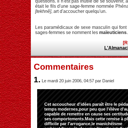
questions. Il n'est pas inutile de se souvenir,
était le fils d'une sage-femme nommée Phén
[tekhnê]
, art d'accoucher quelqu'un.
Les paramédicaux de sexe masculin qui font
sages-femmes se nomment les
maïeuticiens
.
[R
L'Almanac
Commentaires
1.
Le mardi 20 juin 2006, 04:57 par Daniel
Cet accoucheur d'idées paraît être le péd
temps modernes,pour peu que l'élève d'au
capable de remettre en cause ses certitude
ses comportements.Mais cette remise à pl
difficile par l'arrogance,le manichéïsme