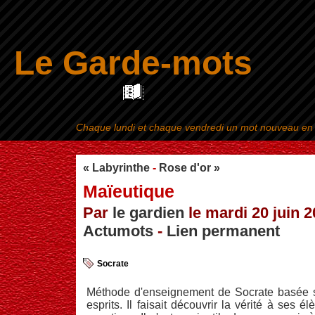
Le Garde-mots
Chaque lundi et chaque vendredi un mot nouveau en ra
Aller au contenu
|
« Labyrinthe
-
Rose d'or »
Maïeutique
Par
le gardien
le mardi 20 juin 2
Actumots
-
Lien permanent
Socrate
Méthode d'enseignement de Socrate basée su
esprits. Il faisait découvrir la vérité à ses 