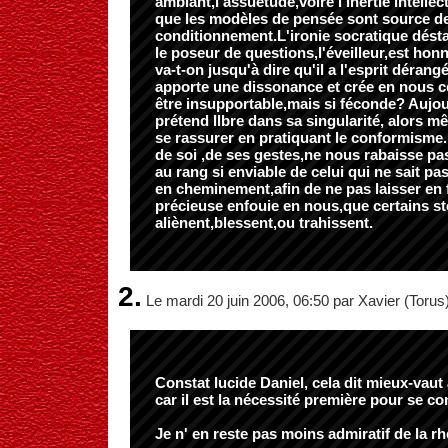
ambiant,l'assuétude,voire l'inertie intellec
que les modèles de pensée sont source d
conditionnement.L'ironie socratique désta
le poseur de questions,l'éveilleur,est honn
va-t-on jusqu'à dire qu'il a l'esprit dérangé
apporte une dissonance et crée en nous c
être insupportable,mais si féconde? Aujou
prétend llbre dans sa singularité, alors m
se rassurer en pratiquant le conformisme.
de soi ,de ses gestes,ne nous rabaisse pa
au rang si enviable de celui qui ne sait p
en cheminement,afin de ne pas laisser en f
précieuse enfouie en nous,que certains s
aliènent,blessent,ou trahissent.
2.
Le mardi 20 juin 2006, 06:50 par Xavier (Torus
Constat lucide Daniel, cela dit mieux-vau
car il est la nécessité première pour se c
Je n' en reste pas moins admiratif de la rh