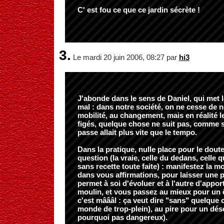
C' est fou ce que ce jardin sécrète !
3.
Le mardi 20 juin 2006, 08:27 par
hi3
J'abonde dans le sens de Daniel, qui met le
mal : dans notre société, on ne cesse de no
mobilité, au changement, mais en réalité l
figés, quelque chose ne suit pas, comme s
passe allait plus vite que le tempo.
Dans la pratique, nulle place pour le dout
question (la vraie, celle du dedans, celle q
sans recette toute faite) : manifestez la m
dans vous affirmations, pour laisser une 
permet à soi d'évoluer et à l'autre d'appor
moulin, et vous passez au mieux pour un êt
c'est mâââl : ça veut dire "sans" quelque
monde de trop-plein), au pire pour un désé
pourquoi pas dangereux).