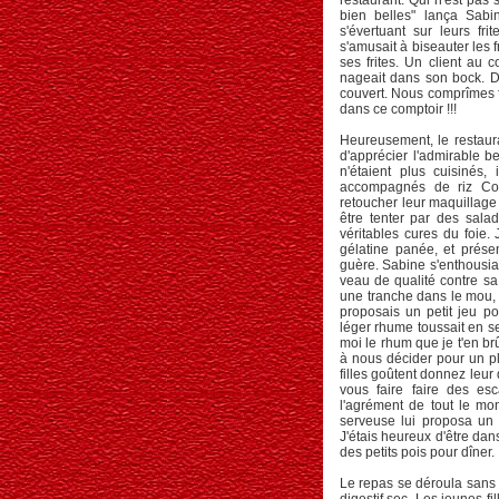
restaurant. Qui n'est pas 
bien belles" lança Sab
s'évertuant sur leurs fri
s'amusait à biseauter les 
ses frites. Un client au 
nageait dans son bock. D
couvert. Nous comprîmes fi
dans ce comptoir !!!
Heureusement, le restaura
d'apprécier l'admirable b
n'étaient plus cuisinés,
accompagnés de riz Cond
retoucher leur maquillage 
être tenter par des salad
véritables cures du foie
gélatine panée, et prése
guère. Sabine s'enthousia
veau de qualité contre sa 
une tranche dans le mou, to
proposais un petit jeu p
léger rhume toussait en se 
moi le rhum que je t'en brû
à nous décider pour un pl
filles goûtent donnez leur 
vous faire faire des esc
l'agrément de tout le mon
serveuse lui proposa un 
J'étais heureux d'être dan
des petits pois pour dîner.
Le repas se déroula sans 