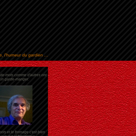
se, l'humeur du gardien …
rde-mots comme d'autres ont
un garde-manger.
ots et le fromage c'est bien