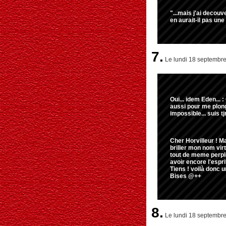
"...mais j'ai decouv
en aurait-il pas une
7.
Le lundi 18 septembre 
Oui... idem Eden... 
aussi pour me plon
impossible... suis tjr
Cher Horvilleur ! M
briller mon nom vir
tout de meme perplexe
avoir encore l'espri
Tiens ! voilà donc u
Bises @++
8.
Le lundi 18 septembre