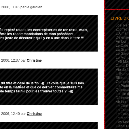
 2006, 11:45 par le gardien
LIVRE D'
Joël Per
Zcorrect
rès repéré toutes les contrepèteries de ton texte, mais,
L’Alman
même les recommandations de mon précédent
Défense 
s juste de découvrir qu'il y en a une dans le titre !!!
Air fou
Le Café
La Gran
Le Garde
Le Mon
 2006, 12:37 par
Christine
TV5 Mo
Canal D
Vie de 
L'@telie
Sites po
Contents
du titre et celle de la fin ;-)). J'avoue que je suis loin
Le Profe
ste en la matière et que ce dernier commentaire me
Quinqua
e temps faut-il pour les trouver toutes ? ;-)))
Le site 
Défense 
Air fou
Le Café
La Gran
 2006, 12:40 par
Christine
Le Garde
Le Mon
TV5 Mo
Canal D