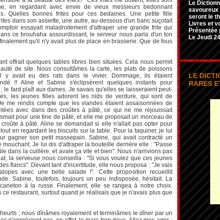
sensible à la beauté des frites? "Ces frites me bottent, elles sont
Le Dictionn
ine, en regardant avec envie de vieux messieurs bedonnant
savoureux e
tes. Quelles bonnes frites pour ces bedaines. Une petite fille
seront le t
frites dans son assiette, une autre, au-dessous d'un banc suçotait
Livres et v
comptoir essayait maladroitement d'attraper une grande frite qui
Présentée 
ans ce brouhaha assourdissant, le serveur nous parla d'un ton
Le Jeudi 24
nalement qu'il n'y avait plus de place en brasserie. Que de fous
nt offrait quelques tables libres bien situées. Cela nous permit
eauté de site. Nous consultâmes la carte, les plats de poissons
LE DICT
 il y avait eu des rats dans le vivier. Dommage, ils étaient
é !! Aline et Sabine s'éclipsèrent quelques instants pour
RARES E
; le fard plaît aux dames. Je savais qu'elles se laisseraient peut-
es, les jeunes filles adorent les nids de verdure, qui sont de
. Je me rendis compte que les viandes étaient assaisonnées de
ntées avec dans des croûtes à pâté, ce qui ne me réjouissait
smait pour une tine de pâté; et elle me proposait un morceau de
croûte à pâté. Aline se demandait si elle n'allait pas opter pour
ut en regardant les biscuits sur la table. Pour la taquiner, je lui
our gagner son petit massepain. Sabine, qui avait contracté un
mouchant. Je lui dis d'attraper la bouteille derrière elle : "Passe
le dans la cuillère, et avale ça vite et bien". Nous n'arrivions pas
at, la serveuse nous conseilla : "Si vous voulez que ces jeunes
des flancs". Devant tant d'incertitude, elle nous proposa : "Je vais
alopes avec une belle salade !". Cette proposition recueillit
de. Sabine, toutefois, toujours un peu indisposée, hésitait. La
caneton à la russe. Finalement, elle se rangea à notre choix.
s ce restaurant, surtout quand je réalisais que je n'avais plus que
heurts ; nous dînâmes royalement et terminâmes le dîner par un