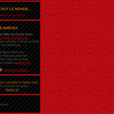
OUT LE MONDE...
e suis sur Facebook.
E-BRÈVES
un billet du Garde-mots :
Écriture automatique
:
ui consiste à écrire au fil de
 voix intérieure,… »
Cliquez deux fois
r n'importe quel mot
ême rare) de ce blog
ur obtenir sa
définition
.
Gare aux oreilles…
aire connaître le Garde-mots
ns recevoir de spam)
cliquez ici
chives