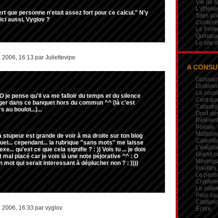
Vie de 
L'@telie
ert que personne n'etait assez fort pour ce calcul." N'y
Sites po
 ici aussi, Vyglov ?
Contents
Le Profe
Quinqua
Le site 
2006, 16:13 par Juliettevipe
A CONSU
Glossair
Dictionn
La cous
: O je pense qu'il va me falloir du temps et du silence
Cent qu
ger dans ce banquet hors du commun ^^ (là c'est
Catastr
s au boulot...)...
Droit de
Référent
Poésie
Multicon
a stupeur est grande de voir à ma droite sur ton blog
Calembou
tuel... cependant... la rubrique "sans mots" me laisse
L'élépha
... qu'est ce que cela signifie ? : )) Vois tu ... je dois
Grand c
t mal placé car je vois là une note péjorative ^^ : O
Movingui
n mot qui serait interessant à déplucher non ? : ))))
Insultes
Le pass
Crypto
Le satire
Pour sav
Citation
 2006, 16:33 par vyglov
Écrire