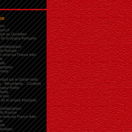
OR
ino
eurs.fr
ach au Quotidien
de la langue française
 pédagogique
de Rousse
-mots sur France Inter
de
nde
andylan
femme
r
intant sur le Garde-mots
... Mécontents... Contents
sseur Rollin
belle
du jour
de la langue française
 pédagogique
de Rousse
-mots sur France Inter
de
nde
andylan