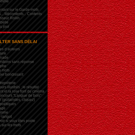
femme
r
intant sur le Garde-mots
... Mécontents... Contents
sseur Rollin
belle
du jour
LTER SANS DÉLAI
es d’auteurs
aire
inade
estions sans réponse
ophe
s mots
iel bondissant
trepèterie
rs illustrés : le résultat
nt et la rose font du cinéma
oncours "Langue de bois"
 (guitaristes, cliquez)
 poétiques
age
lemme
-larigot
oir si vous êtes poète
s sur les mots