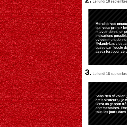
Le lundi 18 septembre
Merci de vos encour
que vous prenez les
m'avoir donne un pe
indications possibl
evidemment donner 
@dandylan: c'est as
passe par l'ecole d
assez fort pour ce c
3.
Le lundi 18 septembre
Sans rien dévoiler (
amis visiteurs), je 
C'est un garçon tr
commentaires. Exem
tous les jours dans