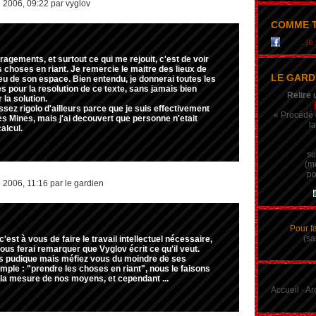
 2006, 09:22 par vyglov
COMME T
...j
agements, et surtout ce qui me rejouit, c'est de voir
 choses en riant. Je remercie le maitre des lieux de
LE GARD
u de son espace. Bien entendu, je donnerai toutes les
es pour la resolution de ce texte, sans jamais bien
Relire 
la solution.
sez rigolo d'ailleurs parce que je suis effectivement
« Procédé q
es Mines, mais j'ai decouvert que personne n'etait
la
alcul.
su
(m
po
 2006, 11:16 par le gardien
Pour f
(sa
c'est à vous de faire le travail intellectuel nécessaire,
vous ferai remarquer que Vyglov écrit ce qu'il veut.
ès pudique mais méfiez vous du moindre de ses
ple : "prendre les choses en riant", nous le faisons
 la mesure de nos moyens, et cependant ...
Accueil
-
Ar