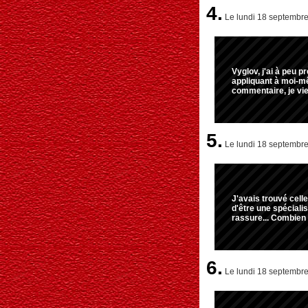
4.
Le lundi 18 septembre
Vyglov, j'ai à peu p
appliquant à moi-
commentaire, je vien
5.
Le lundi 18 septembre
J'avais trouvé celle 
d'être une spéciali
rassure... Combien d
6.
Le lundi 18 septembre