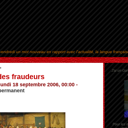
endredi un mot nouveau en rapport avec l'actualité, la langue françai
Aller au contenu
|
Aller au menu
|
Aller à la recherche
»
J'ai un Ga
des fraudeurs
lundi 18 septembre 2006, 00:00 -
permanent
Pour les m