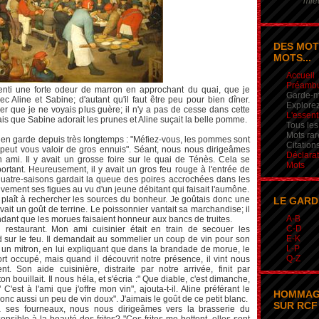
mieu
DES MOT
MOTS...
Accueil
Préamb
senti une forte odeur de marron en approchant du quai, que je
Garde-m
c Aline et Sabine; d'autant qu'il faut être peu pour bien dîner.
Explorez
er que je ne voyais plus guère; il n'y a pas de cesse dans cette
L'essent
is que Sabine adorait les prunes et Aline suçait la belle pomme.
Tous les
Mots rar
e en garde depuis très longtemps : "Méfiez-vous, les pommes sont
Citation
ue peut vous valoir de gros ennuis". Séant, nous nous dirigeâmes
Déclarat
 ami. Il y avait un grosse foire sur le quai de Ténès. Cela se
Mots
mportant. Heureusement, il y avait un gros feu rouge à l'entrée de
atre-saisons gardait la queue des poires accrochées dans les
ivement ses figues au vu d'un jeune débitant qui faisait l'aumône.
e plaît à rechercher les sources du bonheur. Je goûtais donc une
LE GARD
avait un goût de terrine. Le poissonnier vantait sa marchandise; il
A-B
ndant que les morues faisaient honneur aux bancs de truites.
C-D
restaurant. Mon ami cuisinier était en train de secouer les
E-K
rd sur le feu. Il demandait au sommelier un coup de vin pour son
L-P
e un mitron, en lui expliquant que dans la brandade de morue, le
Q-Z
t fort occupé, mais quand il découvrit notre présence, il vint nous
. Son aide cuisinière, distraite par notre arrivée, finit par
 bouillait. Il nous héla, et s'écria :" Que diable, c'est dimanche,
C'est à l'ami que j'offre mon vin", ajouta-t-il. Aline préférant le
HOMMAG
 donc aussi un peu de vin doux". J'aimais le goût de ce petit blanc.
SUR RCF 
 ses fourneaux, nous nous dirigeâmes vers la brasserie du