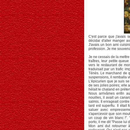
C'est parce que j'avais 
décidai d'aller manger ave
J'avais un bon ami cuisini
profession. Je me souvena
Je ne cessais de la mettr
traîtres, leur petite que
vers le restaurant de mon
traduisait par un trafic i
Ténès. Le marchand de qu
suspensions, il remballa v
L'épicurien que je suis s
de ses jolies poires; elle 
hélait le chaland en préte
Nous arrivâmes enfin au 
nouilles, il avait un cana
salmis. Il enrageait contr
lard est superflu. Il étai
saluer avec empressement
s'apercevoir que son mouton
un coup de vin blanc !". " 
porto, il me dit "Passe lui
Mon ami dut retourner à