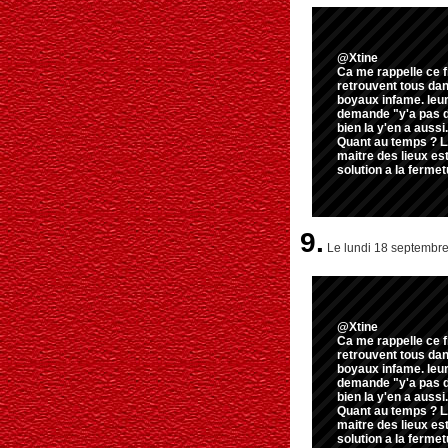
@Xtine
Ca me rappelle ce f
retrouvent tous dans
boyaux infame. leur
demande "y'a pas de
bien la y'en a aussi.
Quant au temps ? LA
maitre des lieux est
solution a la fermetur
9.
Le lundi 18 septembre
@Xtine
Ca me rappelle ce f
retrouvent tous dans
boyaux infame. leur
demande "y'a pas de
bien la y'en a aussi.
Quant au temps ? LA
maitre des lieux est
solution a la fermetur