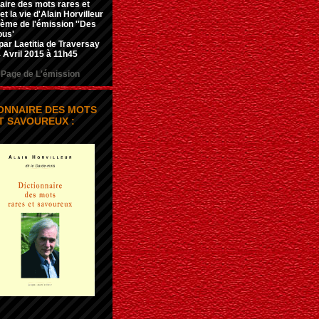
aire des mots rares et
t la vie d'Alain Horvilleur
hème de l'émission ''Des
ous'
par Laetitia de Traversay
 Avril 2015 à 11h45
Page de L'émission
IONNAIRE DES MOTS
T SAVOUREUX :