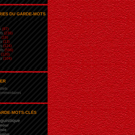
IES DU GARDE-MOTS
s
(97)
ts
(236)
s
(16)
ts
(13)
ts
(124)
ts
(596)
(120)
ts
(104)
NER
illets
 commentaires
ARDE-MOTS-CLÉS
nguistique
mour
sie
igion