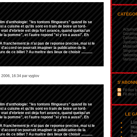
CATÉGOR
ilm d'anthologie: "les tontons flingueurs" quand ils se
l a cuisine et qu'ils sont en train de boire un tord-
Actumot
 etat d'ebriete est deja fort avance, quand quelqu'un
Gardimo
 la pomme", et l'autre repond "si y'en a aussi". Eh
Délimot
Jardimo
 franchement je n'ai pas de reponse precise, mai si le
Métamo
 d'accord on pourrait imaginer la publication de la
Singumo
e de ce billet ? Au meitre des lieux de choisir ............
Valimots
Versimo
 2006, 16:34 par vyglov
S’ABON
Fil des b
Fil des
ilm d'anthologie: "les tontons flingueurs" quand ils se
l a cuisine et qu'ils sont en train de boire un tord-
 etat d'ebriete est deja fort avance, quand quelqu'un
LE G
 la pomme", et l'autre repond "si y'en a aussi". Eh
Li
 franchement je n'ai pas de reponse precise, mai si le
Hu
 d'accord on pourrait imaginer la publication de la
Poé
e de ce billet ? Au maitre des lieux de choisir ............
Rel