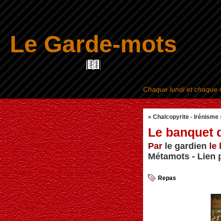
Le Garde-mots
Chaque lundi et chaque v
« Chalcopyrite
-
Irénisme 
Le banquet 
Par
le gardien
le 
Métamots
-
Lien 
Repas