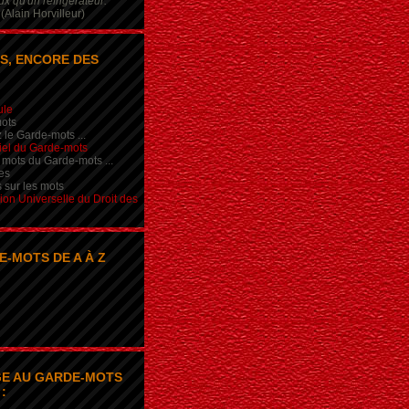
x qu'un réfrigérateur.
(Alain Horvilleur)
S, ENCORE DES
ule
ots
 le Garde-mots ...
iel du Garde-mots
 mots du Garde-mots ...
es
s sur les mots
ion Universelle du Droit des
E-MOTS DE A À Z
E AU GARDE-MOTS
: