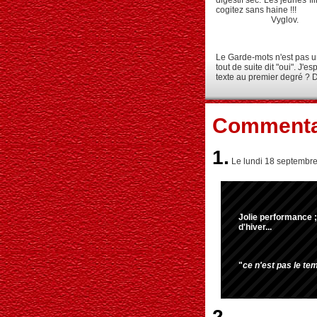
digestif sec. Les jeunes fi
cogitez sans 
Vyglov.
Le Garde-mots n'est pas un
tout de suite dit "oui". J'
texte au premier degré ? 
Commenta
1.
Le lundi 18 septembre
Jolie performance ;
d'hiver...
"
ce n'est pas le te
2.