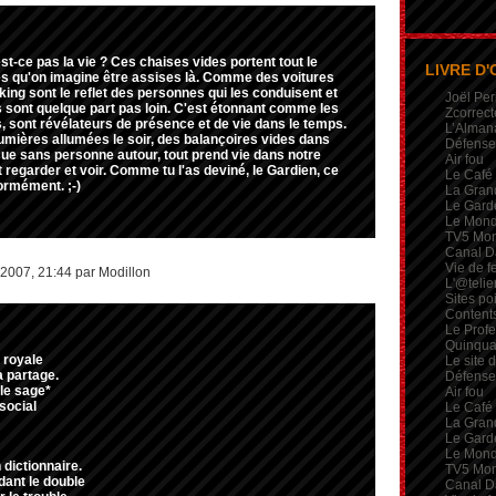
st-ce pas la vie ? Ces chaises vides portent tout le
LIVRE D'
s qu'on imagine être assises là. Comme des voitures
ing sont le reflet des personnes qui les conduisent et
Joël Per
es sont quelque part pas loin. C'est étonnant comme les
Zcorrect
s, sont révélateurs de présence et de vie dans le temps.
L’Alman
umières allumées le soir, des balançoires vides dans
Défense 
cue sans personne autour, tout prend vie dans notre
Air fou
t regarder et voir. Comme tu l'as deviné, le Gardien, ce
Le Café
ormément. ;-)
La Gran
Le Garde
Le Mon
TV5 Mo
Canal D
Vie de 
 2007, 21:44 par Modillon
L'@telie
Sites po
Contents
Le Profe
Quinqua
 royale
Le site 
a partage.
Défense 
 le sage*
Air fou
social
Le Café
La Gran
Le Garde
Le Mon
dictionnaire.
TV5 Mo
dant le double
Canal D