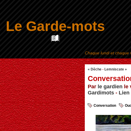
Le Garde-mots
Chaque lundi et chaque v
« Dèche
-
Lemniscate »
Conversatio
Par
le gardien
le 
Gardimots
-
Lien
Conversation
Oud