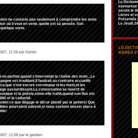
Le Dictionn
savoureux e
seront le t
Livres et v
Présentée 
sation ne consiste pas seulement à comprendre les mots
Le Jeudi 24
isir où il veut en venir, quelle est sa pensée. Son
 quelque sorte.
LE DICT
2007, 11:58 par Daniel
RARES E
-on parfois,quand s'interrompt la chaîne des mots...Le
agne est troublant.Il faudrait au contraire accueillir
nce,que n'ont encore corrompue ni les mets,ni les
dage assourdissant.La conversation se nourrit de
ique et la poésie,sinon elle trahit,quand son flux est
ilité et la caducité.
tiel ce que dégage le décor planté par le peintre! Que
ibles pourraient advenir,si nous savions laisser place à
ible!
2007, 12:08 par le gardien