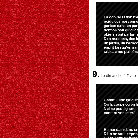
La conversation n'e
poids des personne
garées dans un park
dont on sait qu'ell
objets sont parlant
Des maisons, des l
un jardin, un barbe
esprit lorsqu'on sai
tableau me plait én
9.
Le dimanche 4 février
Comme une galette
On la coupe ou on l
Nul ne peut ignorer
Vantant son intérêt 
Et mondain dans un 
Rien ne vaut cepen