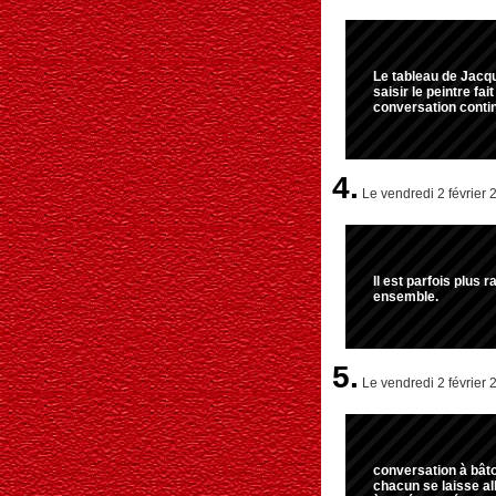
Le tableau de Jacq
saisir le peintre fa
conversation conti
4.
Le vendredi 2 février 
Il est parfois plus 
ensemble.
5.
Le vendredi 2 février 
conversation à bâto
chacun se laisse all