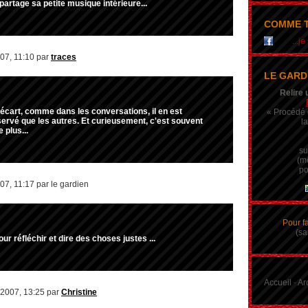
 partage sa petite musique intérieure...
COMME T
...j
007, 11:10 par
traces
LE GARD
Relire 
l'écart, comme dans les conversations, il en est
« Procédé q
servé que les autres. Et curieusement, c'est souvent
la
 plus...
su
(m
po
07, 11:17 par le gardien
Pour f
(sa
our réfléchir et dire des choses justes ...
Accueil
-
Ar
 2007, 13:25 par
Christine