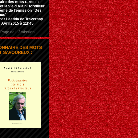
aire des mots rares et
t la vie d'Alain Horvilleur
hème de l'émission ''Des
ous'
par Laetitia de Traversay
 Avril 2015 à 11h45
Page de L'émission
IONNAIRE DES MOTS
T SAVOUREUX :