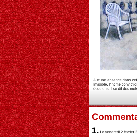
Aucune absence dans cette
Invisible, l'intime convict
écoutons. Il se dit des mot
Commenta
1.
Le vendredi 2 février 