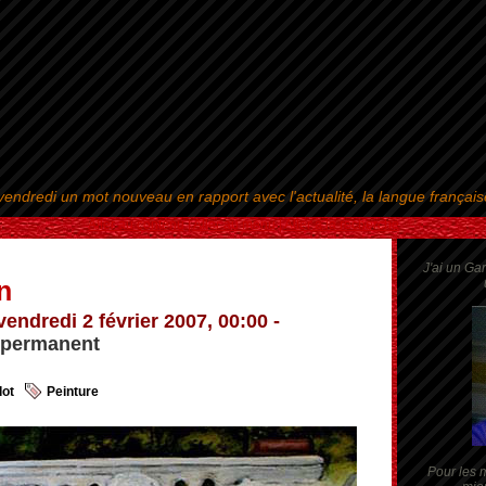
endredi un mot nouveau en rapport avec l'actualité, la langue françai
Aller au contenu
|
Aller au menu
|
Aller à la recherche
J'ai un Ga
n
vendredi 2 février 2007, 00:00 -
 permanent
ot
Peinture
Pour les m