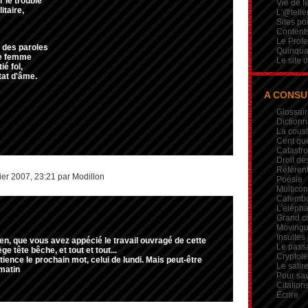
 le trouble
Vie de 
taire,
L'@telie
Sites po
Contents
Le Profe
 des paroles
Quinqua
ne femme
Le site 
ié fol,
tat d'âme.
A CONSU
Glossair
Dictionn
La cous
Cent qu
Catastr
Droit de
Référent
er 2007, 23:21 par Modillon
Poésie
Multicon
Calembou
L'élépha
Grand c
Movingui
Insultes
ien, que vous avez appécié le travail ouvragé de cette
Le pass
e tête bêche, et tout et tout...
Crypto
ience le prochain mot, celui de lundi. Mais peut-être
Le satire
matin
Pour sav
Citation
Écrire