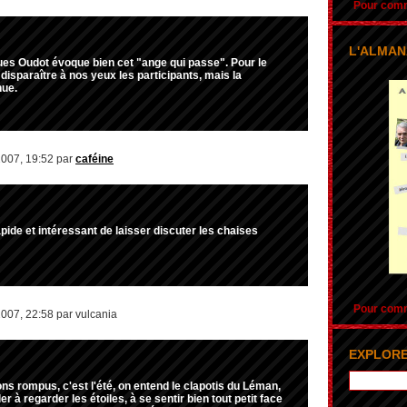
Pour comma
L'ALMAN
ues Oudot évoque bien cet "ange qui passe". Pour le
it disparaître à nos yeux les participants, mais la
nue.
2007, 19:52 par
caféine
rapide et intéressant de laisser discuter les chaises
Pour comma
2007, 22:58 par vulcania
EXPLORE
ns rompus, c'est l'été, on entend le clapotis du Léman,
er à regarder les étoiles, à se sentir bien tout petit face