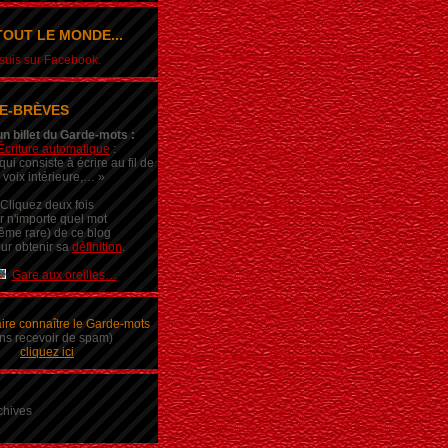
OUT LE MONDE...
e suis sur Facebook.
E-BRÈVES
un billet du Garde-mots :
Écriture automatique
:
ui consiste à écrire au fil de
 voix intérieure,… »
Cliquez deux fois
r n'importe quel mot
ême rare) de ce blog
ur obtenir sa
définition
.
Gare aux oreilles…
aire connaître le Garde-mots
ns recevoir de spam)
cliquez ici
chives