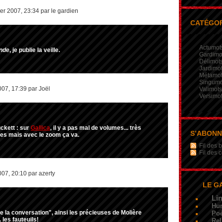
er 2007, 23:34 par le gardien
CATÉGOR
Actumot
nde
, je publie la veille.
Gardimo
Délimot
Jardimo
Métamo
Singumo
007, 17:39 par Joël
Valimots
Versimo
ckett : sur
Gallica
, il y a pas mal de volumes... très
S’ABON
es mais avec le zoom ça va.
Fil des b
Fil des
007, 20:10 par azerty
LE G
Li
Hu
la conversation", ainsi les précieuses de Molière
Poé
 les fauteuils!
Rel