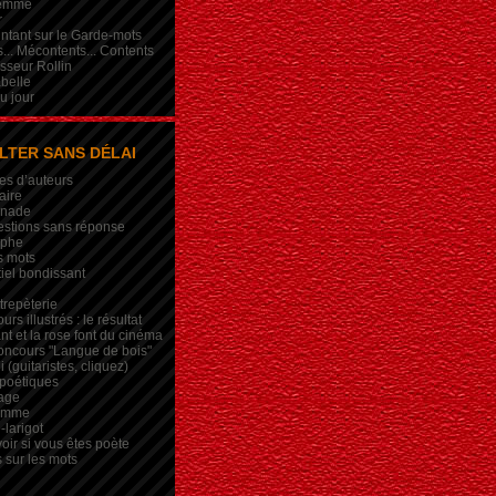
femme
r
intant sur le Garde-mots
... Mécontents... Contents
sseur Rollin
belle
du jour
LTER SANS DÉLAI
es d’auteurs
aire
inade
estions sans réponse
ophe
s mots
iel bondissant
trepèterie
rs illustrés : le résultat
nt et la rose font du cinéma
oncours "Langue de bois"
 (guitaristes, cliquez)
 poétiques
age
lemme
-larigot
oir si vous êtes poète
s sur les mots