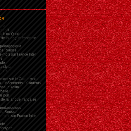
OR
ino
eurs.fr
ach au Quotidien
de la langue française
 pédagogique
de Rousse
-mots sur France Inter
de
nde
andylan
femme
r
intant sur le Garde-mots
... Mécontents... Contents
sseur Rollin
belle
du jour
de la langue française
 pédagogique
de Rousse
-mots sur France Inter
de
nde
andylan