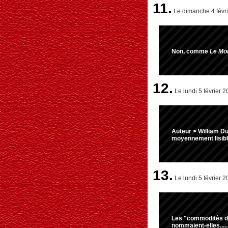
11.
Le dimanche 4 févri
Non, comme
Le Mo
12.
Le lundi 5 février 2
Auteur > William Du
moyennement lisibl
13.
Le lundi 5 février 2
Les "commodités de 
nommaient-elles......