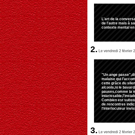
L'art de la conver
de l'autre mais à sa
contexte mental en
2.
Le vendredi 2 février 
"Un ange passe",dit
malaise qui l'accomp
cette grâce du sile
alcools,ni le bavar
pauses,comme la mus
intarissable,l'instab
Combien est substan
de rencontres indic
l'interlocuteur invis
3.
Le vendredi 2 février 