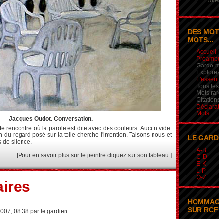
mieu
DES MOT
MOTS...
Accueil
Préamb
Garde-m
Explorez
L'essent
Tous les
Mots rar
Citation
Déclarat
Mots
Jacques Oudot. Conversation.
 rencontre où la parole est dite avec des couleurs. Aucun vide.
ion du regard posé sur la toile cherche l'intention. Taisons-nous et
LE GARD
s de silence.
A-B
[Pour en savoir plus sur le peintre cliquez sur son tableau.]
C-D
E-K
L-P
Q-Z
ires
HOMMAG
SUR RCF 
2007, 08:38 par le gardien