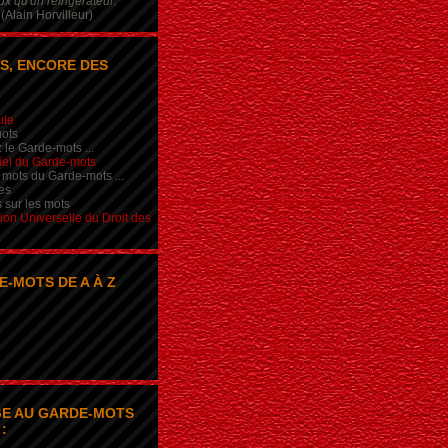
x qu'un réfrigérateur.
(Alain Horvilleur)
S, ENCORE DES
ule
ots
 le Garde-mots ...
iel du Garde-mots
 mots du Garde-mots ...
es
s sur les mots
ion Universelle du Droit des
E-MOTS DE A À Z
E AU GARDE-MOTS
: