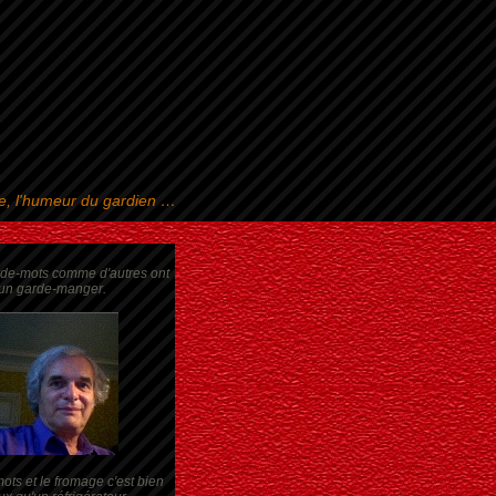
se, l'humeur du gardien …
rde-mots comme d'autres ont
un garde-manger.
ots et le fromage c'est bien