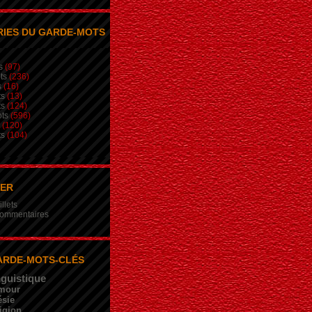
IES DU GARDE-MOTS
s
(97)
ts
(236)
s
(16)
ts
(13)
ts
(124)
ts
(596)
(120)
ts
(104)
NER
illets
 commentaires
ARDE-MOTS-CLÉS
nguistique
mour
sie
igion