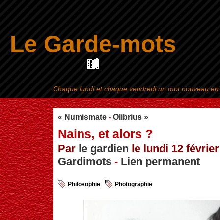
Le Garde-mots
Chaque lundi et chaque vendredi un mot nouveau en ra
Aller au contenu
|
« Numismate
-
Olibrius »
Nains, et alors ?
Par
le gardien
le lundi 12 février
Gardimots
-
Lien permanent
Philosophie
Photographie