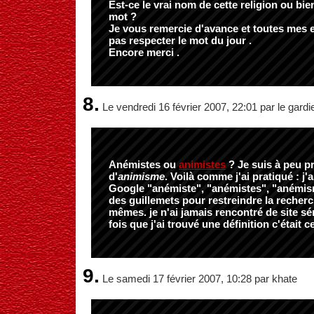
Est-ce le vrai nom de cette religion ou bien
mot ?
Je vous remercie d'avance et toutes mes 
pas respecter le mot du jour .
Encore merci .
8.
Le vendredi 16 février 2007, 22:01 par le gardi
Anémistes ou
animistes
? Je suis à peu pr
d'
animisme
. Voilà comme j'ai pratiqué : j
Google "anémiste", "anémistes", "anémis
des guillemets pour restreindre la recher
mêmes. je n'ai jamais rencontré de site sé
fois que j'ai trouvé une définition c'était c
9.
Le samedi 17 février 2007, 10:28 par khate