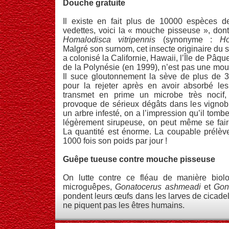
Douche gratuite
Il existe en fait plus de 10000 espèces de
vedettes, voici la « mouche pisseuse », dont
Homalodisca vitripennis
(synonyme :
Ho
Malgré son surnom, cet insecte originaire du s
a colonisé la Californie, Hawaii, l’Île de Pâq
de la Polynésie (en 1999), n’est pas une mou
Il suce gloutonnement la sève de plus de 
pour la rejeter après en avoir absorbé les
transmet en prime un microbe très nocif
provoque de sérieux dégâts dans les vignob
un arbre infesté, on a l’impression qu’il tombe
légèrement sirupeuse, on peut même se faire
La quantité est énorme. La coupable prélève 
1000 fois son poids par jour !
Guêpe tueuse contre mouche pisseuse
On lutte contre ce fléau de manière biolo
microguêpes,
Gonatocerus ashmeadi
et
Gona
pondent leurs œufs dans les larves de cicadell
ne piquent pas les êtres humains.