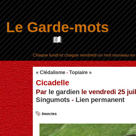
Le Garde-mots
Chaque lundi et chaque vendredi un mot nouveau en ra
Aller au contenu
|
« Clédalisme
-
Topiaire »
Cicadelle
Par
le gardien
le vendredi 25 juil
Singumots
-
Lien permanent
Insectes