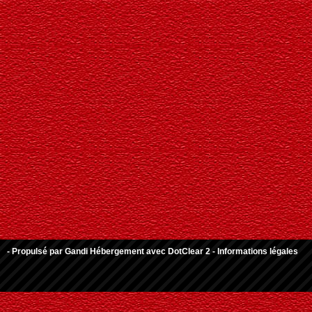
- Propulsé par
Gandi Hébergement
avec
DotClear 2
-
Informations légales