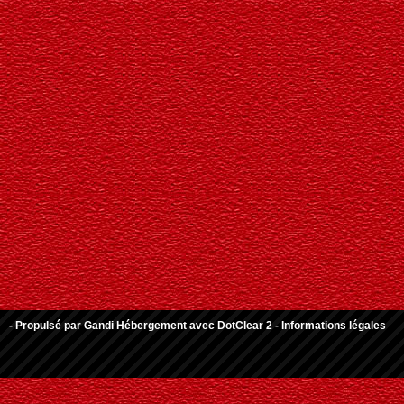
- Propulsé par
Gandi Hébergement
avec
DotClear 2
-
Informations légales