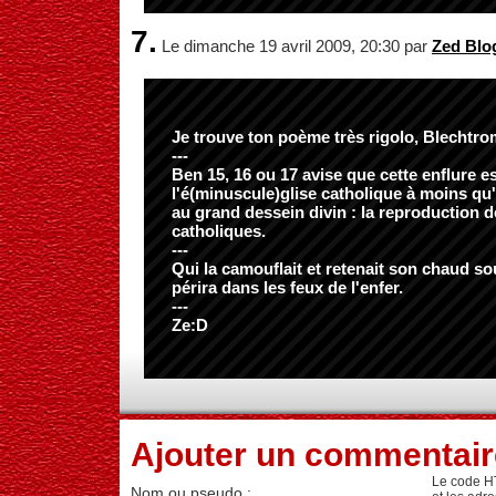
7.
Le dimanche 19 avril 2009, 20:30 par
Zed Blo
Je trouve ton poème très rigolo, Blechtr
---
Ben 15, 16 ou 17 avise que cette enflure es
l'é(minuscule)glise catholique à moins qu'
au grand dessein divin : la reproduction d
catholiques.
---
Qui la camouflait et retenait son chaud so
périra dans les feux de l'enfer.
---
Ze:D
Ajouter un commentair
Le code H
Nom ou pseudo :