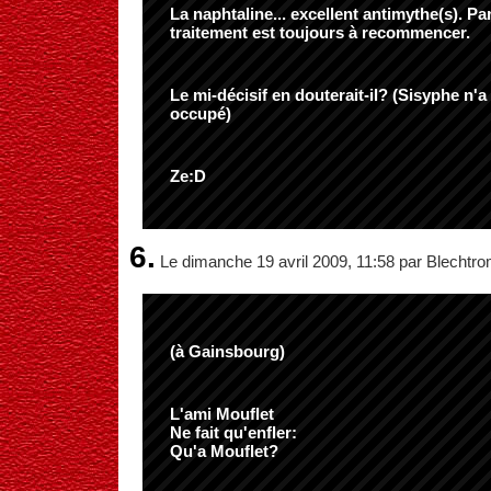
La naphtaline... excellent antimythe(s). Par
traitement est toujours à recommencer.
Le mi-décisif en douterait-il? (Sisyphe n'a
occupé)
Ze:D
6.
Le dimanche 19 avril 2009, 11:58 par Blechtr
(à Gainsbourg)
L'ami Mouflet
Ne fait qu'enfler:
Qu'a Mouflet?