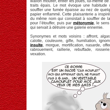
wallon
moufler
, enfler les joues, lui-même de
traits épais. Le mot évoque une habitude m
souffler une fumée épaisse au nez de quelq
papier enflammé. Cette plaisanterie a inspiré
du même nom qui consistait à souffler de la
pour l’étouffer, puis par
métonymie
, le sen
qui servait à détruire une galerie ennemie.
Synonymes et mots voisins : affront, alga
calotte, couleuvre, gifle, humiliation, igno
insulte
, morgue, mortification, nasarde, off
rabrouement, raillerie, rebuffade, rosserie,
vexation.