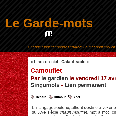
Le Garde-mots
Chaque lundi et chaque vendredi un mot nouveau en ra
Aller au contenu
|
« L'arc-en-ciel
-
Cataphracte »
Camouflet
Par
le gardien
le vendredi 17 avr
Singumots
-
Lien permanent
Dessin
Humour
Ydel
En langage soutenu, affront destiné à vexer et
du XVe siècle
chault moufflet
, mot à mot "ch