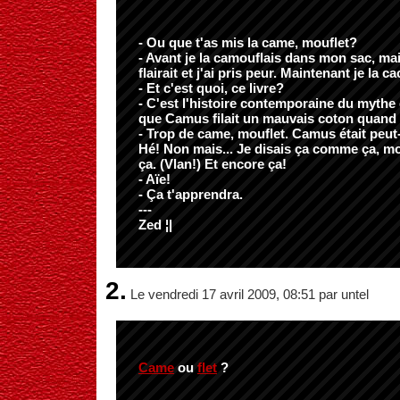
- Ou que t'as mis la came, mouflet?
- Avant je la camouflais dans mon sac, m
flairait et j'ai pris peur. Maintenant je la 
- Et c'est quoi, ce livre?
- C'est l'histoire contemporaine du mythe
que Camus filait un mauvais coton quand il 
- Trop de came, mouflet. Camus était peut
Hé! Non mais... Je disais ça comme ça, mo
ça. (Vlan!) Et encore ça!
- Aïe!
- Ça t'apprendra.
---
Zed ¦|
2.
Le vendredi 17 avril 2009, 08:51 par untel
Came
ou
flet
?