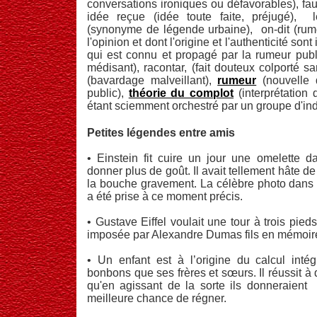
conversations ironiques ou défavorables
), f
idée reçue (idée toute faite, préjugé), 
(synonyme de légende urbaine), on-dit (rum
l'opinion et dont l'origine et l'authenticité sont
qui est connu et propagé par la rumeur publ
médisant), racontar, (fait douteux colporté s
(bavardage malveillant),
rumeur
(nouvelle 
public),
théorie du complot
(interprétatio
étant sciemment orchestré par un groupe d'ind
Petites légendes entre amis
• Einstein fit cuire un jour une omelette d
donner plus de goût. Il avait tellement hâte de
la bouche gravement. La célèbre photo dans la
a été prise à ce moment précis.
• Gustave Eiffel voulait une tour à trois pied
imposée par Alexandre Dumas fils en mémoire
• Un enfant est à l’origine du calcul intégr
bonbons que ses frères et sœurs. Il réussit à
qu'en agissant de la sorte ils donneraient 
meilleure chance de régner.