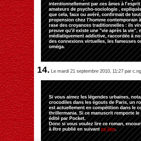
intentionnellement par ces âmes à l'esprit 
amateurs de psycho-sociologie , expliqu
que cela, faux ou avéré, confirmait de tou
propension chez l'homme contemporain à v
rase des croyances traditionnelles : ils vir
preuve qu'il existe une "vie après la vie",
médiatiquement addictive, raccordée à no
des connexions virtuelles, les fameuses o
oméga.
14.
Le mardi 21 septembre 2010, 11:27 par c.n
Si vous aimez les légendes urbaines, not
crocodiles dans les égouts de Paris, un r
est actuellement en compétition dans le 
thrillermania. Si ce manuscrit remporte le 
édité par Pocket.
Donc si vous voulez lire ce roman, encoura
à être publié en suivant
ce lien
.