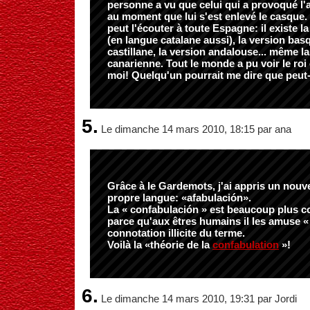
personne a vu que celui qui a provoqué l'ac
au moment que lui s'est enlevé le casque. 
peut l'écouter à toute Espagne: il existe l
(en langue catalane aussi), la version basq
castillane, la version andalouse... même l
canarienne. Tout le monde a pu voir le roi 
moi! Quelqu'un pourrait me dire que peut-i
5.
Le dimanche 14 mars 2010, 18:15 par ana
Grâce à le Gardemots, j'ai appris un nou
propre langue: «afabulación».
La « confabulación » est beaucoup plus c
parce qu'aux êtres humains il les amuse « 
connotation illicite du terme.
Voilà la «théorie de la
confabulation
»!
6.
Le dimanche 14 mars 2010, 19:31 par Jordi