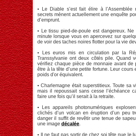
• Le Diable s’est fait élire à l’Assemblée 
secrets mènent actuellement une enquête po
d’emprunt.
• Le tissu pied-de-poule est dangereux. Ne 
minute lorsque vous en apercevez sur quelqu
de voir des taches noires flotter pour la vie d
• Les euros mis en circulation par la R
Transsylvanie ont deux côtés pile. Quand v
vérifiez chaque pièce de monnaie avant de 
être à la tête d’une petite fortune. Leur cours 
poids d'or équivalent.
• Charlemagne était superstitieux. Toute sa v
mais il repoussait sans cesse l’échéance ca
faire une fois qu’il serait à la retraite.
• Les appareils photonumériques explose
clichés d’un volcan en éruption d’un peu tr
danger il suffit de revêtir une tenue de sape
une image
décalée
.
• Il ne faut pas sortir de chez soi tête nue le lu