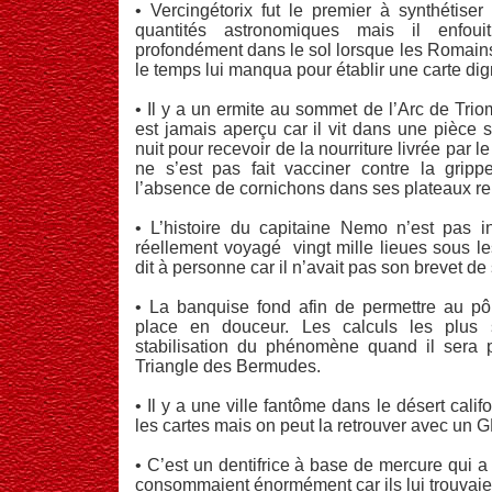
• Vercingétorix fut le premier à synthétiser l
quantités astronomiques mais il enfoui
profondément dans le sol lorsque les Romains
le temps lui manqua pour établir une carte di
• Il y a un ermite au sommet de l’Arc de Tri
est jamais aperçu car il vit dans une pièce se
nuit pour recevoir de la nourriture livrée par le
ne s’est pas fait vacciner contre la gripp
l’absence de cornichons dans ses plateaux re
• L’histoire du capitaine Nemo n’est pas i
réellement voyagé vingt mille lieues sous le
dit à personne car il n’avait pas son brevet de
• La banquise fond afin de permettre au p
place en douceur. Les calculs les plus 
stabilisation du phénomène quand il sera
Triangle des Bermudes.
• Il y a une ville fantôme dans le désert califo
les cartes mais on peut la retrouver avec un 
• C’est un dentifrice à base de mercure qui a 
consommaient énormément car ils lui trouvaie