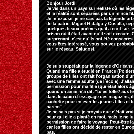
Bonjour Jordi,
Je vis dans un pays surrealiste où les lég
et la réalité sont séparées par un mince fil
Je m´excuse, je ne sais pas la légende urb
de la patrie, Miguel Hidalgo y Costilla, cep
quelques beaux poèmes qu'il a écrit sur l
prison où il était avant qu'il soit exécuté. 
surprenant, c'est qu'ils ont été consacrés 
vous êtes intéressé, vous pouvez probabl
sur le réseau. Saludos!.
Je suis stupéfait par la légende d'Orléans.
Quand ma fille a étudié en France (Poitier
groupe de filles ont fait l'organisation d
avec une femme adulte (de l´ecole). J'allai
permission pour ma fille (qui était alors â
quand un amie m'a dit: "tu es folle? aux l
dans le cabin d´essayage des magazins, il
cachette pour enlever les jeunes filles et 
harem”.
Je ne sais pas si je croyais que c'était vrai
peur qui elle a planté en moi, mais je ne lu
permission de faire le voyage. Peut-être l
car les filles ont décidé de rester en Euro
bas.