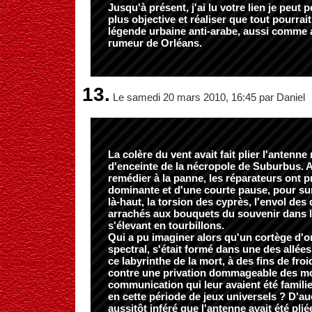
Jusqu'à présent, j'ai lu votre lien je peut
plus objective et réaliser que tout pourrait
légende urbaine anti-arabe, aussi comme a
rumeur de Orléans.
13.
Le samedi 20 mars 2010, 16:45 par Daniel
La colère du vent avait fait plier l'antenne
d'enceinte de la nécropole de Suburbus. 
remédier à la panne, les réparateurs ont pr
dominante et d'une courte pause, pour su
là-haut, la torsion des cyprès, l'envol des
arrachés aux bouquets du souvenir dans 
s'élevant en tourbillons.
Qui a pu imaginer alors qu'un cortège d'o
spectral, s'était formé dans une des allée
ce labyrinthe de la mort, à des fins de fro
contre une privation dommageable des m
communication qui leur avaient été familie
en cette période de jeux universels ? D'a
aussitôt inféré que l'antenne avait été plié