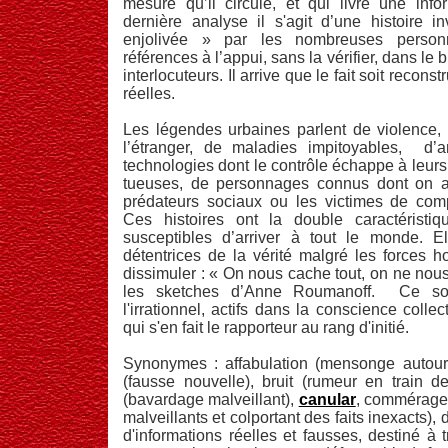
mesure qu’il circule, et qui livre une info
dernière analyse il s'agit d’une histoire i
enjolivée » par les nombreuses personn
références à l’appui, sans la vérifier, dans le 
interlocuteurs. Il arrive que le fait soit reconst
réelles.
Les légendes urbaines parlent de violence
l’étranger, de maladies impitoyables, d’
technologies dont le contrôle échappe à leurs 
tueuses, de personnages connus dont on a
prédateurs sociaux ou les victimes de comp
Ces histoires ont la double caractéristiqu
susceptibles d’arriver à tout le monde. E
détentrices de la vérité malgré les forces ho
dissimuler : « On nous cache tout, on ne nou
les sketches d’Anne Roumanoff. Ce so
l'irrationnel, actifs dans la conscience collec
qui s'en fait le rapporteur au rang d'initié.
Synonymes : affabulation (mensonge autour 
(fausse nouvelle), bruit (rumeur en train 
(bavardage malveillant),
canular
, commérage 
malveillants et colportant des faits inexacts)
d'informations réelles et fausses, destiné à t