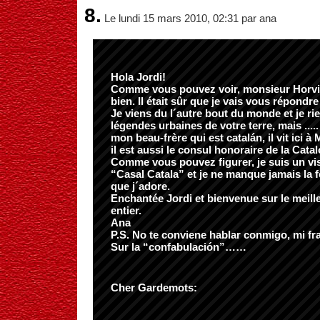
8.
Le lundi 15 mars 2010, 02:31 par ana
Hola Jordi!
Comme vous pouvez voir, monsieur Horvil
bien. Il était sûr que je vais vous répondr
Je viens du l´autre bout du monde et je rie
légendes urbaines de votre terre, mais ....
mon beau-frère qui est catalán, il vit ici à
il est aussi le consul honoraire de la Cata
Comme vous pouvez figurer, je suis un visi
“Casal Catala” et je ne manque jamais la f
que j´adore.
Enchantée Jordi et bienvenue sur le meil
entier.
Ana
P.S. No te conviene hablar conmigo, mi fr
Sur la “confabulación”……
Cher Gardemots: