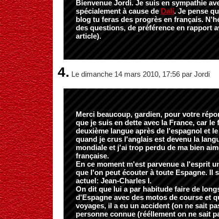
Bienvenue Jordi. Je suis en sympathie ave
spécialement à cause de
Dalí
. Je pense qu
blog tu feras des progrès en français. N'h
des questions, de préférence en rapport av
article).
4.
Le dimanche 14 mars 2010, 17:56 par Jordi
Merci beaucoup, gardien, pour votre répon
que je suis en dette avec la France, car le 
deuxième langue après de l'espagnol et le
quand je crus l'anglais est devenu la lang
mondiale et j'ai trop perdu de ma bien ai
française.
En ce moment m'est parvenue a l'esprit u
que l'on peut écouter à toute Espagne. Il 
actuel: Jean-Charles I.
On dit que lui a par habitude faire de lon
d'Espagne avec des motos de course et q
voyages, il a eu un accident (on ne sait p
personne connue (rééllement on ne sait pa