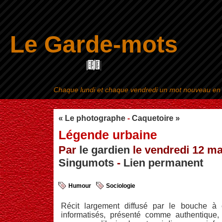
Le Garde-mots
Chaque lundi et chaque vendredi un mot nouveau en ra
Aller au contenu
|
« Le photographe
-
Caquetoire »
Légende urbaine
Par
le gardien
le vendredi 12 ma
Singumots
-
Lien permanent
Humour
Sociologie
Récit largement diffusé par le bouche à 
informatisés, présenté comme authentique