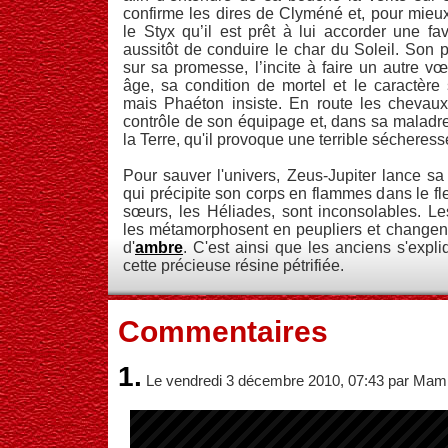
confirme les dires de Clyméné et, pour mieux
le Styx qu’il est prêt à lui accorder une 
aussitôt de conduire le char du Soleil. Son 
sur sa promesse, l’incite à faire un autre v
âge, sa condition de mortel et le caractère
mais Phaéton insiste. En route les chevaux 
contrôle de son équipage et, dans sa maladre
la Terre, qu'il provoque une terrible sécheress
Pour sauver l'univers, Zeus-Jupiter lance sa
qui précipite son corps en flammes dans le fl
sœurs, les Héliades, sont inconsolables. Le
les métamorphosent en peupliers et changent
d'
ambre
. C'est ainsi que les anciens s'expl
cette précieuse résine pétrifiée.
Commentaires
1.
Le vendredi 3 décembre 2010, 07:43 par Mam