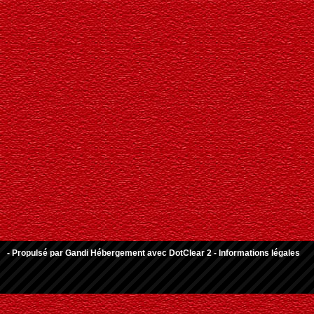
- Propulsé par
Gandi Hébergement
avec
DotClear 2
-
Informations légales