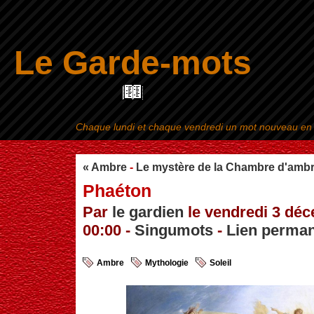
Le Garde-mots
Chaque lundi et chaque vendredi un mot nouveau en ra
Aller au contenu
|
« Ambre
-
Le mystère de la Chambre d'ambr
Phaéton
Par
le gardien
le vendredi 3 dé
00:00 -
Singumots
-
Lien perma
Ambre
Mythologie
Soleil