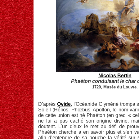
Nicolas Bertin
Phaéton conduisant le char d
1720, Musée du Louvre.
D’après
Ovide
, l'Océanide Clyméné trompa 
Soleil (Hélios, Phœbus, Apollon, le nom varie 
de cette union est né Phaéton (en grec, « celu
ne lui a pas caché son origine divine, m
doutent. L'un d'eux le met au défi de prouv
Phaéton cherche à en savoir plus et s'en va 
afin d’entendre de sa bouche la vérité sur 