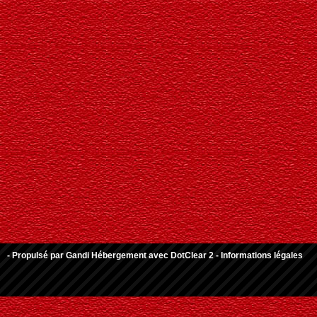
- Propulsé par
Gandi Hébergement
avec
DotClear 2
-
Informations légales