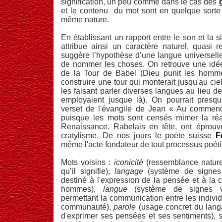
signification, un peu comme dans le cas des
et le contenu du mot sont en quelque sorte
même nature.
En établissant un rapport entre le son et la si
attribue ainsi un caractère naturel, quasi re
suggère l’hypothèse d’une langue universelle,
de nommer les choses. On retrouve une idée
de la Tour de Babel (Dieu punit les homme
construire une tour qui monterait jusqu'au cie
les faisant parler diverses langues au lieu de
employaient jusque là). On pourrait presq
verset de l'évangile de Jean « Au commenc
puisque les mots sont censés mimer la réal
Renaissance, Rabelais en tête, ont éprouvé
cratylisme. De nos jours le poète suisse
F
même l'acte fondateur de tout processus poét
Mots voisins :
iconicité
(ressemblance naturel
qu’il signifie),
langage
(système de signes
destiné à l'expression de la pensée et à la 
hommes),
langue
(système de signes v
permettant la communication entre les indiv
communauté),
parole
(usage concret du langa
d'exprimer ses pensées et ses sentiments),