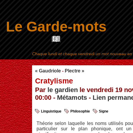
Le Garde-mots
Chaque lundi et chaque vendredi un mot nouveau en ra
Aller au contenu
|
« Gaudriole
-
Plectre »
Cratylisme
Par
le gardien
le vendredi 19 n
00:00 -
Métamots
-
Lien perman
Linguistique
Philosophie
Signe
Théorie selon laquelle les noms utilisés pou
particulier sur le plan phonique, ont un