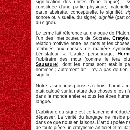
signification des unités d'une langue),
s
constituée d'une partie physique, matérielle,
partie abstraite, conceptuelle, le signifié),
si
sonore ou visuelle, du signe),
signifié
(part c
du signe).
Le terme fait référence au dialogue de Platon
l’un des interlocuteurs de Socrate,
Cratyle
relation motivée entre les mots et les choses.
attribués aux choses de manière symboli
Législateur ». L’autre personnage,
Herm
l’arbitraire des mots (comme le fera p
Saussure
), dont les noms sont établis pa
hommes ; autrement dit il n’y a pas de lien 
signifie.
Notre raison nous pousse à choisir l’arbitrair
était calqué sur la nature des choses elles n
dans le monde entier et tous les êtres huma
langue.
L’arbitraire du signe est certainement réduc
dépasser. La vérité du langage ne réside 
dans ce que nous en faisons. L’art du poète ne 
de toute pièce un cratylisme artificiel et militan