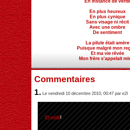
En instance de vérit
En plus heureux
En plus cynique
Sans visage ni récit
Avec une ombre
De sentiment
La pilule était amère
Puisque malgré mon re
Et ma vie rêvée
Mon frère s'appelait mir
Commentaires
1.
Le vendredi 10 décembre 2010, 00:47 par e2l
Et voilà
!