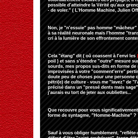
possible d’atteindre la Vérité qu’aux grenou
- de voler." ( L'Homme Machine, Julien Offr
Non, je "n'essuie" pas homme "mâcheur" 
à sa réalité neuronale mais l'homme "tran
cri à la lumière de son effrontement contes
Cela "étang" dit ( oû coassent à l'envi les
poil ) et sans s'étendre "outre" mesure su
sourds, mes propos sus-dits en forme de
improvisées à votre "comment'erre" pertin
doute peu de choses pour une personne
pétri(e) de culture - vous me "lavez" de "l'
précisé dans un "pressé dents mais sage"
j'aurais eu tort de jeter aux oubliettes...
Que recouvre pour vous significativement
forme de syntagme, "Homme-Machine" ?
Sauf à vous obliger humblement, "reflète-
défaut d'être "saint-exubérant", façon dé