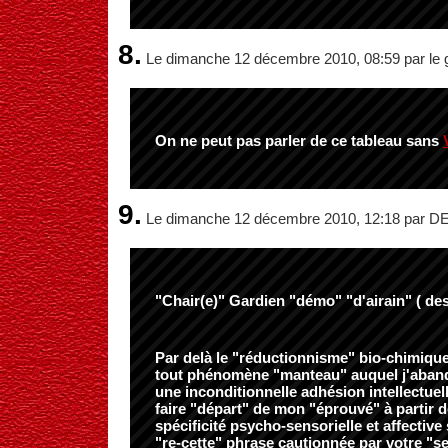
8.
Le dimanche 12 décembre 2010, 08:59 par le 
On ne peut pas parler de ce tableau sans
9.
Le dimanche 12 décembre 2010, 12:18 par
"Chair(e)" Gardien "démo" "d'airain" ( des
Par delà le "réductionnisme" bio-chimiqu
tout phénomène "manteau" auquel j'aband
une inconditionnelle adhésion intellectuell
faire "départ" de mon "éprouvé" à partir 
spécificité psycho-sensorielle et affective
"re-cette" phrase cautionnée par votre "self