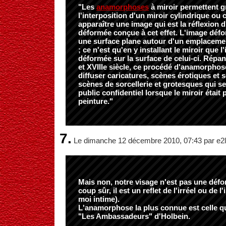
"Les
anamorphoses
à miroir permettent g
l'interposition d'un miroir cylindrique ou 
apparaître une image qui est la réflexion 
déformée conçue à cet effet. L'image défo
une surface plane autour d'un emplaceme
; ce n'est qu'en y installant le miroir que 
déformée sur la surface de celui-ci. Répan
et XVIIIe siècle, ce procédé d'anamorphos
diffuser caricatures, scènes érotiques et 
scènes de sorcellerie et grotesques qui se
public confidentiel lorsque le miroir était 
peinture."
7.
Le dimanche 12 décembre 2010, 07:43 par e2l
Mais non, notre visage n'est pas une défo
coup sûr, il est un reflet de l'irréel ou de l
moi intime).
L'anamorphose la plus connue est celle q
"Les Ambassadeurs" d'Holbein.