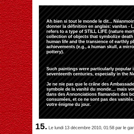
Ah bien si tout le monde le dit... Néanmoi
donner la définition en anglais: vanitas - L
refers to a type of STILL LIFE (nature mort
collection of objects that symbolize death
human life and the transience of earthly 
achievements (e.g., a human skull, a mirr
pottery).
Such paintings were particularly popular i
seventeenth centuries, especially in the N
Je ne nie pas que le crâne des Ambassadeu
symbole de la vanité du monde.... mais vo
dans des Annonciations flamandes des bo
consumées, et ce ne sont pas des vanités
votre énigme du jour.
15.
Le lundi 13 décembre 2010, 01:58 par le gar