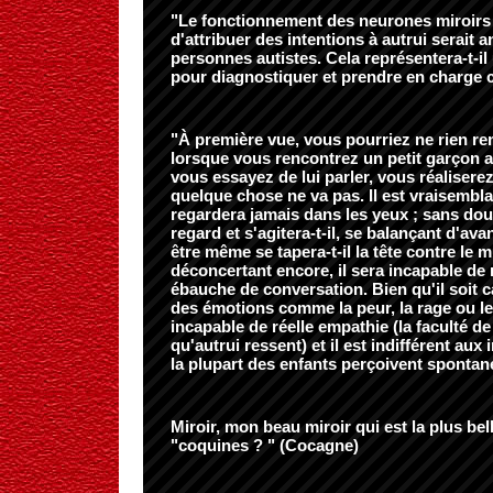
"Le fonctionnement des neurones miroirs
d'attribuer des intentions à autrui serait 
personnes autistes. Cela représentera-t-il
pour diagnostiquer et prendre en charge c
"À première vue, vous pourriez ne rien r
lorsque vous rencontrez un petit garçon au
vous essayez de lui parler, vous réaliser
quelque chose ne va pas. Il est vraisembla
regardera jamais dans les yeux ; sans doute
regard et s'agitera-t-il, se balançant d'ava
être même se tapera-t-il la tête contre le m
déconcertant encore, il sera incapable de
ébauche de conversation. Bien qu'il soit c
des émotions comme la peur, la rage ou le p
incapable de réelle empathie (la faculté de
qu'autrui ressent) et il est indifférent aux
la plupart des enfants perçoivent sponta
Miroir, mon beau miroir qui est la plus bel
"coquines ? " (Cocagne)