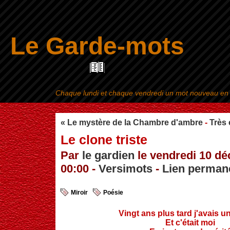
Le Garde-mots
Chaque lundi et chaque vendredi un mot nouveau en ra
Aller au contenu
|
« Le mystère de la Chambre d'ambre
-
Très 
Le clone triste
Par
le gardien
le vendredi 10 d
00:00 -
Versimots
-
Lien perman
Miroir
Poésie
Vingt ans plus tard j'avais 
Et c'était moi