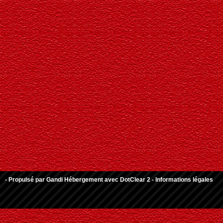
- Propulsé par
Gandi Hébergement
avec
DotClear 2
-
Informations légales