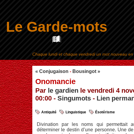
Le Garde-mots
Chaque lundi et chaque vendredi un mot nouveau en ra
Aller au contenu
|
« Conjugaison
-
Bousingot »
Onomancie
Par
le gardien
le vendredi 4 no
00:00 -
Singumots
-
Lien perma
Antiquité
Linguistique
Ésotérisme
Divination par les noms qui permettait
déterminer le destin d’une personne. Une de 