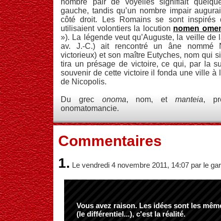
nombre pair de voyelles signifiait quelqu
gauche, tandis qu’un nombre impair augurai
côté droit. Les Romains se sont inspirés 
utilisaient volontiers la locution
nomen ome
»). La légende veut qu’Auguste, la veille de 
av. J.-C.) ait rencontré un âne nommé
victorieux) et son maître Eutyches, nom qui si
tira un présage de victoire, ce qui, par la su
souvenir de cette victoire il fonda une ville à
de Nicopolis.
Du grec
onoma
, nom, et
manteia
, pr
onomatomancie.
Commentaires
1.
Le vendredi 4 novembre 2011, 14:07 par le gar
Vous avez raison. Les idées sont les même
(le différentiel...), c'est la réalité.