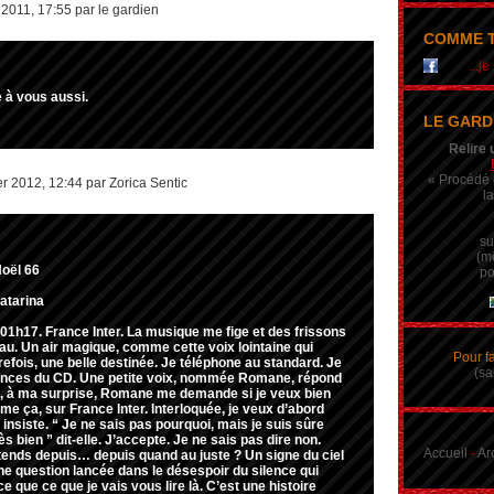
2011, 17:55 par le gardien
COMME T
...j
 à vous aussi.
LE GARD
Relire 
« Procédé q
r 2012, 12:44 par Zorica Sentic
la
su
(m
Noël 66
po
atarina
1h17. France Inter. La musique me fige et des frissons
au. Un air magique, comme cette voix lointaine qui
Pour f
refois, une belle destinée. Je téléphone au standard. Je
(sa
ences du CD. Une petite voix, nommée Romane, répond
s, à ma surprise, Romane me demande si je veux bien
me ça, sur France Inter. Interloquée, je veux d’abord
insiste. “ Je ne sais pas pourquoi, mais je suis sûre
ès bien ” dit-elle. J’accepte. Je ne sais pas dire non.
Accueil
-
Ar
ttends depuis… depuis quand au juste ? Un signe du ciel
e question lancée dans le désespoir du silence qui
 que ce que je vais vous lire là. C’est une histoire