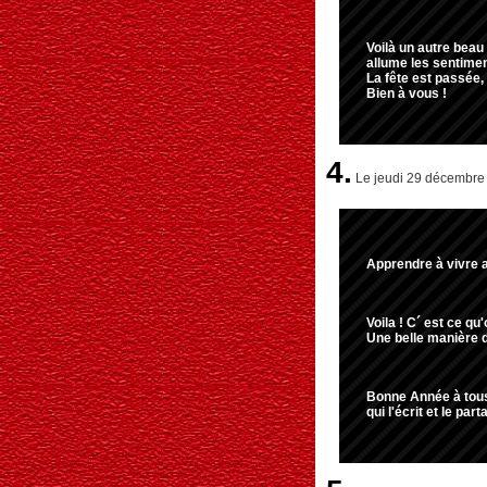
Voilà un autre beau 
allume les sentimen
La fête est passée,
Bien à vous !
4.
Le jeudi 29 décembre 
Apprendre à vivre 
Voila ! C´ est ce qu
Une belle manière de
Bonne Année à tous 
qui l'écrit et le pa