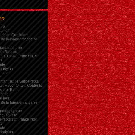
OR
ino
eurs.fr
ach au Quotidien
de la langue française
 pédagogique
de Rousse
-mots sur France Inter
de
nde
andylan
femme
r
intant sur le Garde-mots
... Mécontents... Contents
sseur Rollin
belle
du jour
de la langue française
 pédagogique
de Rousse
-mots sur France Inter
de
nde
andylan