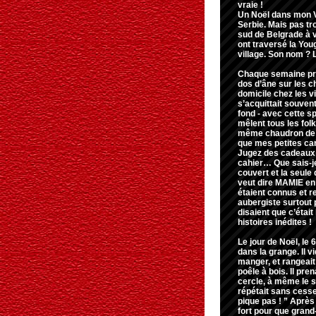
vraie !
Un Noël dans mon Vil
Serbie. Mais pas tr
sud de Belgrade à v
ont traversé la You
village. Son nom 
Chaque semaine pr
dos d’âne sur les c
domicile chez les v
s’acquittait souvent
fond - avec cette 
mêlent tous les folk
même chaudron de l’
que mes petites ca
Jugez des cadeaux :
cahier… Que sais-je 
couvert et la seule 
veut dire MAMIE en 
étaient connus et 
aubergiste surtout p
disaient que c’étai
histoires inédites !
Le jour de Noël, le 
dans la grange. Il vi
manger, et rangeait 
poêle à bois. Il pre
cercle, à même le sol
répétait sans cesse 
pique pas ! ” Après
fort pour que grand-