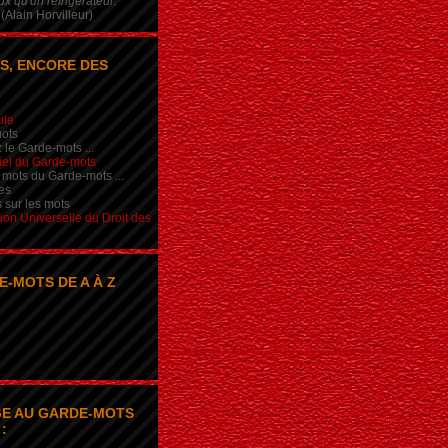
x qu'un réfrigérateur.
(Alain Horvilleur)
S, ENCORE DES
ule
ots
 le Garde-mots ...
iel du Garde-mots
 mots du Garde-mots ...
es
s sur les mots
ion Universelle du Droit des
E-MOTS DE A À Z
E AU GARDE-MOTS
: