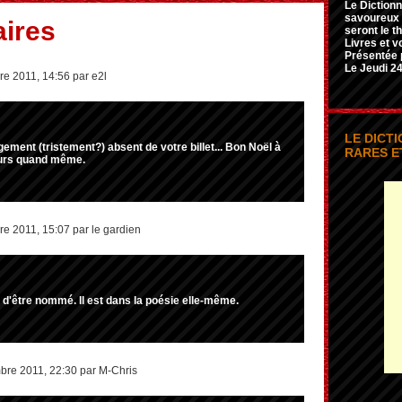
Le Dictionn
savoureux e
ires
seront le t
Livres et v
Présentée 
Le Jeudi 24
e 2011, 14:56 par e2l
LE DICT
gement (tristement?) absent de votre billet... Bon Noël à
RARES E
eurs quand même.
 2011, 15:07 par le gardien
 d'être nommé. Il est dans la poésie elle-même.
re 2011, 22:30 par M-Chris