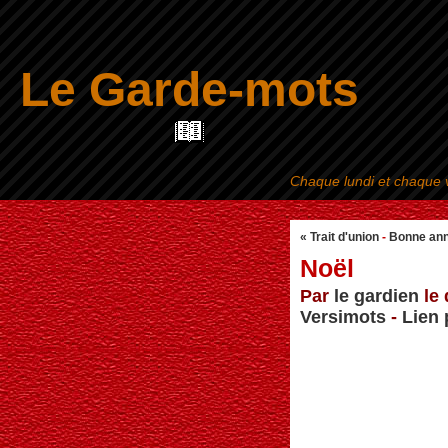
Le Garde-mots
Chaque lundi et chaque v
« Trait d'union
-
Bonne ann
Noël
Par
le gardien
le 
Versimots
-
Lien