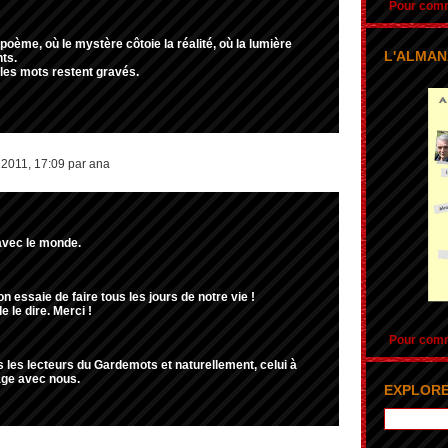
Pour comma
poème, où le mystère côtoie la réalité, où la lumière
L'ALMAN
ts.
 les mots restent gravés.
2011, 17:09 par ana
avec le monde.
'on essaie de faire tous les jours de notre vie !
 le dire. Merci !
Pour comma
les lecteurs du Gardemots et naturellement, celui à
rtage avec nous.
EXPLORE