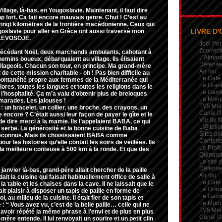
lage, là-bas, en Yougoslavie. Maintenant, il faut dire
op fort. Ça fait encore mauvais genre. Chut ! C’est au
ingt kilomètres de la frontière macédonienne. Ceux qui
LIVRE D'
goslavie pour aller en Grèce ont aussi traversé mon
? LEVOSOJE.
Joël Per
Zcorrect
écédant Noël, deux marchands ambulants, cahotant à
L’Alman
hemins boueux, débarquaient au village. Ils élisaient
Défense 
illageois. Chacun son tour, en principe. Ma grand-mère
Air fou
 de cette mission charitable - oh ! Pas bien difficile au
Le Café
spontanéité propre aux femmes de la Méditerranée qui
La Gran
lores, toutes les langues et toutes les religions dans le
Le Garde
hospitalité. Ça m’a valu d’obtenir plus de breloques
Le Mon
marades. Les jalouses !
TV5 Mo
 un bracelet, un collier, une broche, des crayons, un
Canal D
encore ? C’était aussi leur façon de payer le gîte et le
Vie de 
de dire merci à la mamie. Ils l’appelaient BABA, ce qui
L'@telie
serbe. La générosité et la bonne cuisine de Baba
Sites po
reconnus. Mais ils choisissaient BABA comme
Contents
our les histoires qu’elle contait les soirs de veillées. Ils
Le Profe
t la meilleure conteuse à 500 km à la ronde. Et que des
Quinqua
Le site 
Défense 
6 janvier là-bas, grand-père allait chercher de la paille
Air fou
dait la cuisine qui faisait habituellement office de salle à
Le Café
la table et les chaises dans la cave. Il ne laissait que le
La Gran
nait plaisir à disposer un tapis de paille en forme de
Le Garde
, au milieu de la cuisine. Il était fier de son tapis et
Le Mon
: “ Vous avez vu, c’est de la belle paille… celle qui ne
TV5 Mo
 avoir répété la même phrase à l’envi et de plus en plus
Canal D
mère entende, il lui renvoyait un sourire et un petit clin