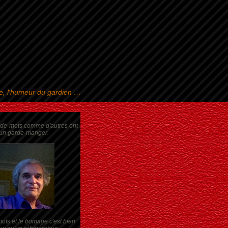
se, l'humeur du gardien …
rde-mots comme d'autres ont
un garde-manger.
ots et le fromage c'est bien