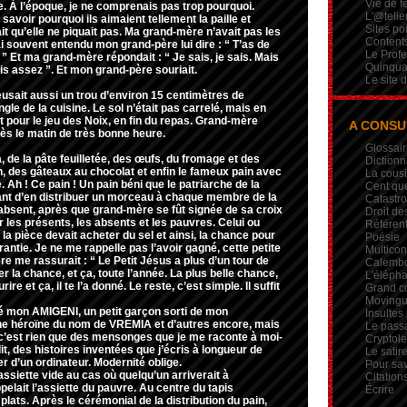
Vie de 
ce. À l’époque, je ne comprenais pas trop pourquoi.
L'@telie
 savoir pourquoi ils aimaient tellement la paille et
Sites po
it qu’elle ne piquait pas. Ma grand-mère n’avait pas les
Contents
ai souvent entendu mon grand-père lui dire : “ T’as de
Le Profe
 ” Et ma grand-mère répondait : “ Je sais, je sais. Mais
Quinqua
is assez ”. Et mon grand-père souriait.
Le site 
usait aussi un trou d’environ 15 centimètres de
le de la cuisine. Le sol n’était pas carrelé, mais en
ait pour le jeu des Noix, en fin du repas. Grand-mère
A CONSU
dès le matin de très bonne heure.
Glossair
a, de la pâte feuilletée, des œufs, du fromage et des
Dictionn
n, des gâteaux au chocolat et enfin le fameux pain avec
La cous
 Ah ! Ce pain ! Un pain béni que le patriarche de la
Cent qu
nt d’en distribuer un morceau à chaque membre de la
Catastr
 absent, après que grand-mère se fût signée de sa croix
Droit de
ur les présents, les absents et les pauvres. Celui ou
Référent
 la pièce devait acheter du sel et ainsi, la chance pour
Poésie
arantie. Je ne me rappelle pas l’avoir gagné, cette petite
Multicon
e me rassurait : “ Le Petit Jésus a plus d’un tour de
Calembou
r la chance, et ça, toute l’année. La plus belle chance,
L'élépha
rire et ça, il te l’a donné. Le reste, c’est simple. Il suffit
Grand c
Movingui
né mon AMIGENI, un petit garçon sorti de mon
Insultes
une héroïne du nom de VREMIA et d’autres encore, mais
Le pass
i, c’est rien que des mensonges que je me raconte à moi-
Crypto
 des histoires inventées que j’écris à longueur de
Le satire
er d’un ordinateur. Modernité oblige.
Pour sav
 assiette vide au cas où quelqu’un arriverait à
Citation
ppelait l’assiette du pauvre. Au centre du tapis
Écrire
plats. Après le cérémonial de la distribution du pain,