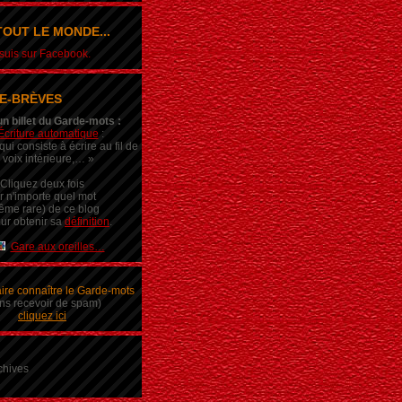
OUT LE MONDE...
e suis sur Facebook.
E-BRÈVES
un billet du Garde-mots :
Écriture automatique
:
ui consiste à écrire au fil de
 voix intérieure,… »
Cliquez deux fois
r n'importe quel mot
ême rare) de ce blog
ur obtenir sa
définition
.
Gare aux oreilles…
aire connaître le Garde-mots
ns recevoir de spam)
cliquez ici
chives