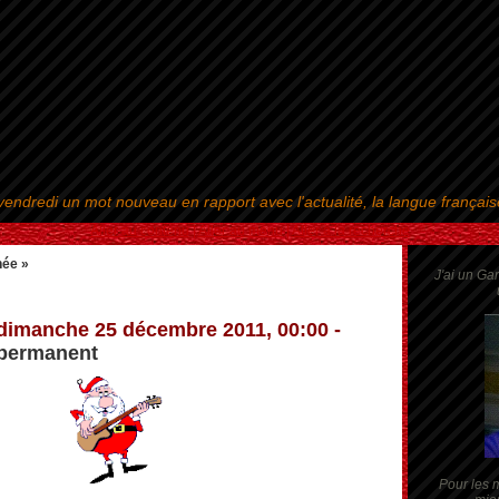
endredi un mot nouveau en rapport avec l'actualité, la langue françai
Aller au contenu
|
Aller au menu
|
Aller à la recherche
ée »
J'ai un Ga
dimanche 25 décembre 2011, 00:00 -
 permanent
Pour les m