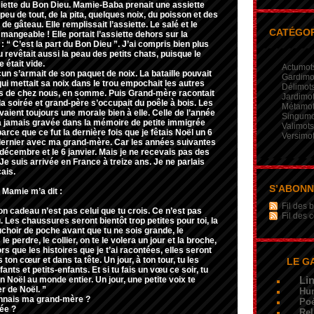
ssiette du Bon Dieu. Mamie-Baba prenait une assiette
 peu de tout, de la pita, quelques noix, du poisson et des
 de gâteau. Elle remplissait l’assiette. Le salé et le
CATÉGOR
angeable ! Elle portait l’assiette dehors sur la
t : “ C’est la part du Bon Dieu ”. J’ai compris bien plus
 revêtait aussi la peau des petits chats, puisque le
e était vide.
Actumot
cun s’armait de son paquet de noix. La bataille pouvait
Gardimo
i mettait sa noix dans le trou empochait les autres
Délimot
les de chez nous, en somme. Puis Grand-mère racontait
Jardimo
la soirée et grand-père s’occupait du poêle à bois. Les
Métamo
vaient toujours une morale bien à elle. Celle de l’année
Singumo
à jamais gravée dans la mémoire de petite immigrée
Valimots
rce que ce fut la dernière fois que je fêtais Noël un 6
Versimo
e dernier avec ma grand-mère. Car les années suivantes
 décembre et le 6 janvier. Mais je ne recevais pas des
Je suis arrivée en France à treize ans. Je ne parlais
ais.
S’ABON
e, Mamie m’a dit :
Fil des b
on cadeau n’est pas celui que tu crois. Ce n’est pas
Fil des
u. Les chaussures seront bientôt trop petites pour toi, la
choir de poche avant que tu ne sois grande, le
le perdre, le collier, on te le volera un jour et la broche,
ors que les histoires que je t’ai racontées, elles seront
 ton cœur et dans ta tête. Un jour, à ton tour, tu les
LE G
ants et petits-enfants. Et si tu fais un vœu ce soir, tu
Li
n Noël au monde entier. Un jour, une petite voix te
r de Noël. ”
Hu
nnais ma grand-mère ?
Poé
rée ?
Rel