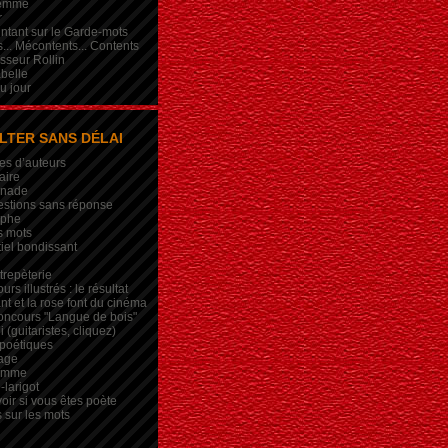
femme
r
intant sur le Garde-mots
... Mécontents... Contents
sseur Rollin
belle
du jour
LTER SANS DÉLAI
es d’auteurs
aire
inade
estions sans réponse
ophe
s mots
iel bondissant
trepèterie
rs illustrés : le résultat
nt et la rose font du cinéma
oncours "Langue de bois"
 (guitaristes, cliquez)
 poétiques
age
lemme
-larigot
oir si vous êtes poète
s sur les mots