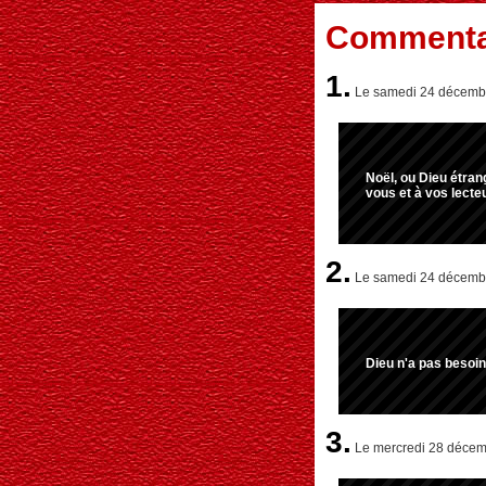
Commenta
1.
Le samedi 24 décembr
Noël, ou Dieu étran
vous et à vos lect
2.
Le samedi 24 décembre
Dieu n'a pas besoin
3.
Le mercredi 28 décemb