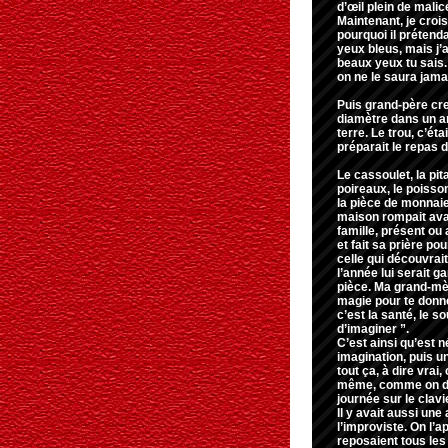
d’œil plein de mali
Maintenant, je crois
pourquoi il prétenda
yeux bleus, mais j’
beaux yeux tu sais.
on ne le saura jama
Puis grand-père cre
diamètre dans un ang
terre. Le trou, c’ét
préparait le repas 
Le cassoulet, la pit
poireaux, le poisso
la pièce de monnaie.
maison rompait ava
famille, présent ou
et fait sa prière po
celle qui découvrait
l’année lui serait g
pièce. Ma grand-mèr
magie pour te donne
c’est la santé, le sou
d’imaginer ”.
C’est ainsi qu’est 
imagination, puis 
tout ça, à dire vra
même, comme on dit,
journée sur le clavi
Il y avait aussi une
l’improviste. On l’a
reposaient tous les 