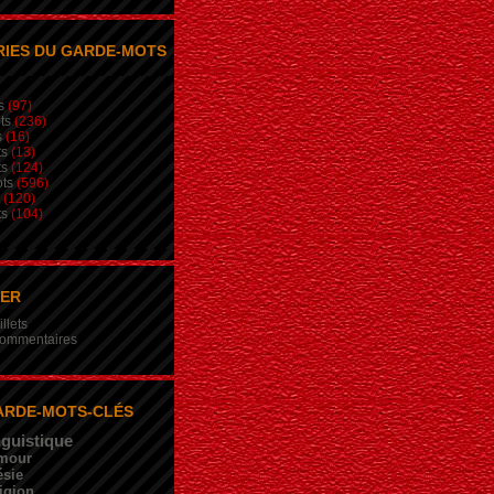
IES DU GARDE-MOTS
s
(97)
ts
(236)
s
(16)
ts
(13)
ts
(124)
ts
(596)
(120)
ts
(104)
NER
illets
 commentaires
ARDE-MOTS-CLÉS
nguistique
mour
sie
igion