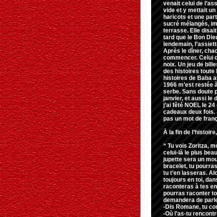
venait celui de l’a
vide et y mettait un
haricots et une part
sucré mélangés, imm
terrasse. Elle disai
tard que le Bon Dieu
lendemain, l’assiett
Après le dîner, cha
commencer. Celui qu
noix. Un jeu de bil
des histoires toute 
histoires de Baba a
1966 m’est restée 
serbe. Sans doute pa
janvier, et aussi l
j’ai fêté NOEL le 24
cadeaux deux fois. 
pas un mot de franç
À la fin de l’histoir
“ Tu vois Zoritza, m
celui-là le plus bea
jupette sera un mou
bracelet, tu pourras 
tu t’en lasseras. Al
toujours en toi, dans
raconteras à tes enf
pourras raconter to
demandera de parle
-Dis Romane, tu co
-Où l’as-tu rencont