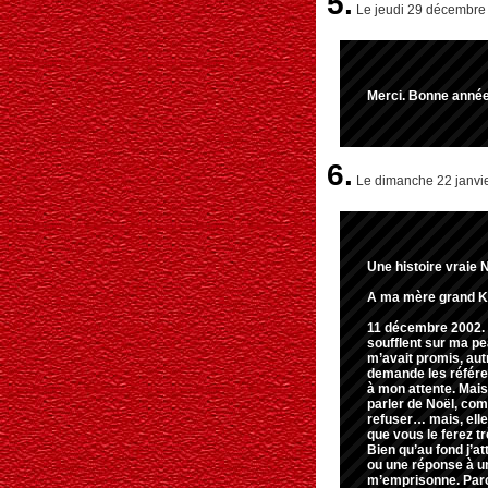
5.
Le jeudi 29 décembre 
Merci. Bonne année
6.
Le dimanche 22 janvie
Une histoire vraie 
A ma mère grand K
11 décembre 2002. 0
soufflent sur ma pe
m’avait promis, aut
demande les référ
à mon attente. Mai
parler de Noël, com
refuser… mais, elle 
que vous le ferez tr
Bien qu’au fond j’a
ou une réponse à un
m’emprisonne. Parce