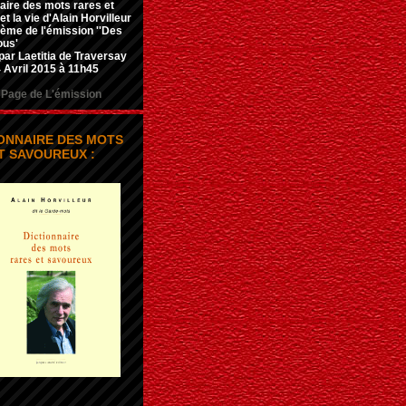
aire des mots rares et
t la vie d'Alain Horvilleur
hème de l'émission ''Des
ous'
par Laetitia de Traversay
 Avril 2015 à 11h45
Page de L'émission
IONNAIRE DES MOTS
T SAVOUREUX :