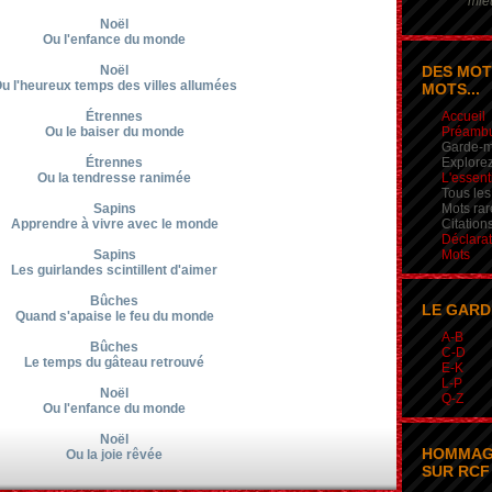
mieu
Noël
Ou l'enfance du monde
Noël
DES MOT
u l'heureux temps des villes allumées
MOTS...
Étrennes
Accueil
Ou le baiser du monde
Préamb
Garde-m
Étrennes
Explorez
Ou la tendresse ranimée
L'essent
Tous les
Sapins
Mots rar
Apprendre à vivre avec le monde
Citation
Déclarat
Sapins
Mots
Les guirlandes scintillent d'aimer
Bûches
LE GARD
Quand s'apaise le feu du monde
A-B
Bûches
C-D
Le temps du gâteau retrouvé
E-K
L-P
Noël
Q-Z
Ou l'enfance du monde
Noël
HOMMAG
Ou la joie rêvée
SUR RCF 