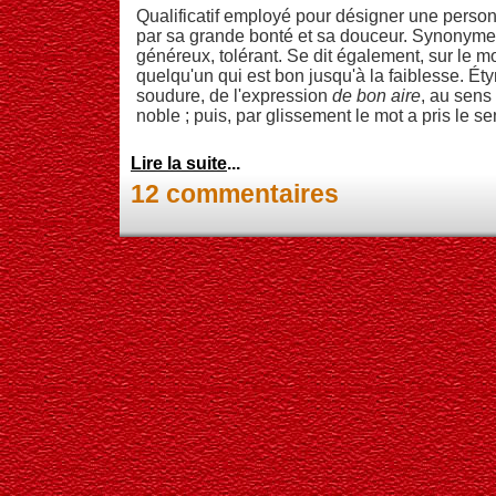
Qualificatif employé pour désigner une person
par sa grande bonté et sa douceur. Synonymes 
généreux, tolérant. Se dit également, sur le m
quelqu'un qui est bon jusqu'à la faiblesse. Éty
soudure, de l'expression
de bon aire
, au sens
noble ; puis, par glissement le mot a pris le s
Lire la suite
...
12 commentaires