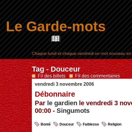
Le Garde-mots
Chaque lundi et chaque vendredi un mot nouveau en ra
Aller au contenu
|
Tag - Douceur
Fil des billets
-
Fil des commentaires
vendredi 3 novembre 2006
Débonnaire
Par
le gardien
le vendredi 3 no
00:00 -
Singumots
Bonté
Douceur
Faiblesse
Religion