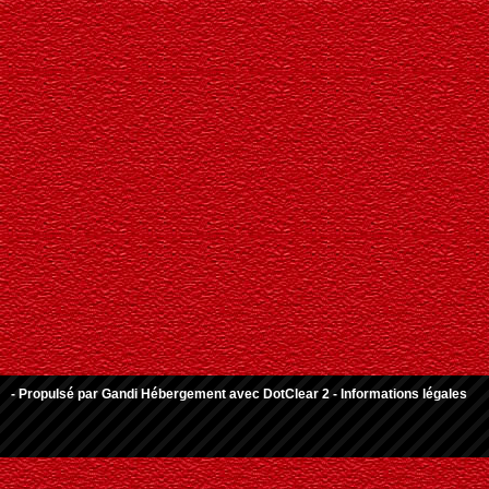
- Propulsé par
Gandi Hébergement
avec
DotClear 2
-
Informations légales