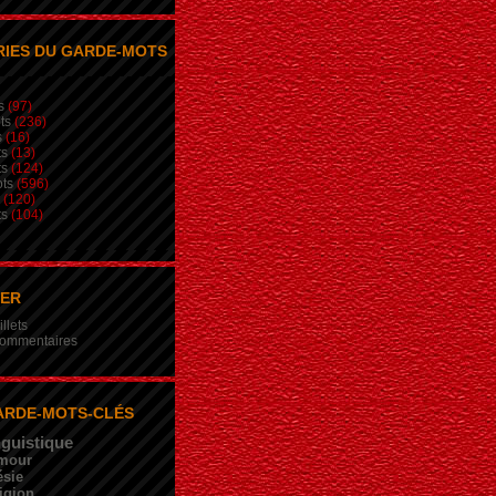
IES DU GARDE-MOTS
s
(97)
ts
(236)
s
(16)
ts
(13)
ts
(124)
ts
(596)
(120)
ts
(104)
NER
illets
 commentaires
ARDE-MOTS-CLÉS
nguistique
mour
sie
igion