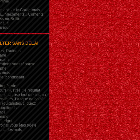
femme
r
intant sur le Garde-mots
... Mécontents... Contents
sseur Rollin
belle
du jour
LTER SANS DÉLAI
es d’auteurs
aire
inade
estions sans réponse
ophe
s mots
iel bondissant
trepèterie
rs illustrés : le résultat
nt et la rose font du cinéma
oncours "Langue de bois"
 (guitaristes, cliquez)
 poétiques
age
lemme
-larigot
oir si vous êtes poète
s sur les mots