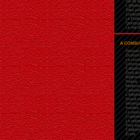
Vie de 
L'@telie
Sites po
Contents
Le Profe
Quinqua
Le site 
A CONSU
Glossair
Dictionn
La cous
Cent qu
Catastr
Droit de
Référent
Poésie
Multicon
Calembou
L'élépha
Grand c
Movingui
Insultes
Le pass
Crypto
Le satire
Pour sav
Citation
Écrire