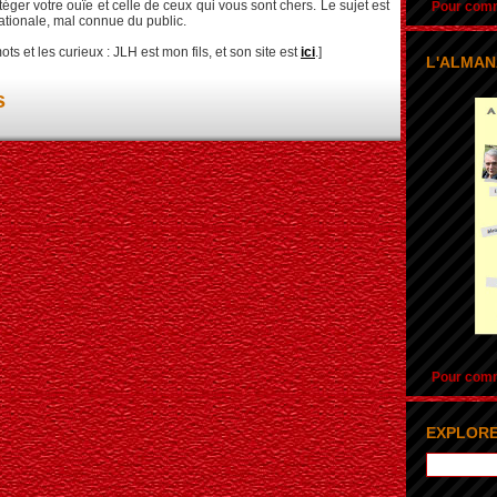
er votre ouïe et celle de ceux qui vous sont chers. Le sujet est
Pour comma
ationale, mal connue du public.
s et les curieux : JLH est mon fils, et son site est
ici
.]
L'ALMAN
s
Pour comma
EXPLORE