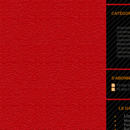
CATÉGOR
Actumot
Gardimo
Délimot
Jardimo
Métamo
Singumo
Valimots
Versimo
S’ABON
Fil des b
Fil des
LE G
Li
Hu
Poé
Rel