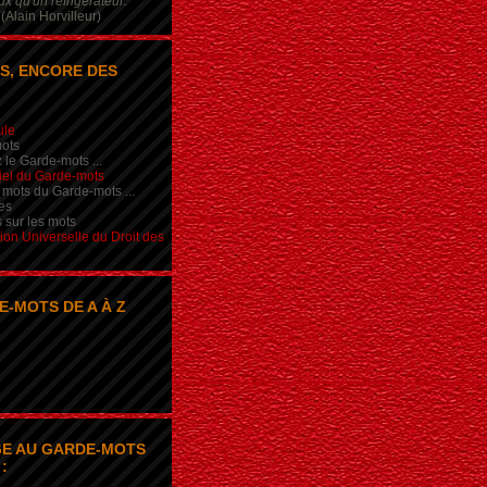
x qu'un réfrigérateur.
(Alain Horvilleur)
S, ENCORE DES
ule
ots
 le Garde-mots ...
iel du Garde-mots
 mots du Garde-mots ...
es
s sur les mots
ion Universelle du Droit des
E-MOTS DE A À Z
E AU GARDE-MOTS
: