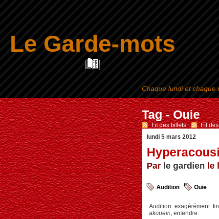
Le Garde-mots
Chaque lundi et chaque v
Tag - Ouie
Fil des billets
-
Fil de
lundi 5 mars 2012
Hyperacous
Par
le gardien
le 
Audition
Ouie
Audition exagérément f
akouein
, entendre.