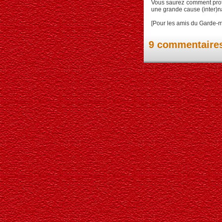
Vous saurez comment protég
une grande cause (inter)n
[Pour les amis du Garde-mot
9 commentaire