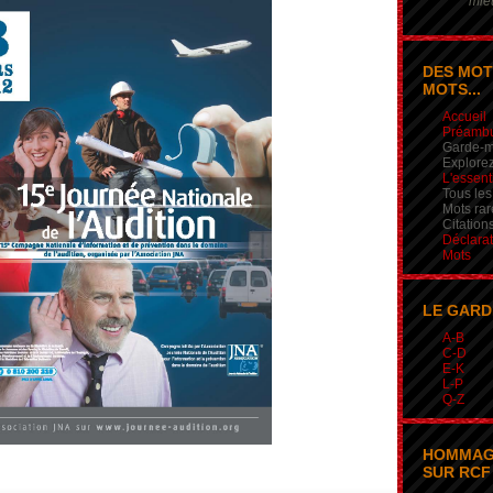
mieu
DES MOT
MOTS...
Accueil
Préamb
Garde-m
Explorez
L'essent
Tous les
Mots rar
Citation
Déclarat
Mots
LE GARD
A-B
C-D
E-K
L-P
Q-Z
HOMMAG
SUR RCF 