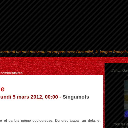
endredi un mot nouveau en rapport avec l'actualité, la langue françai
Aller au contenu
|
Aller au menu
|
Aller à la recherche
J'ai un Ga
s commentaires
ie
lundi 5 mars 2012, 00:00 -
Singumots
ine et parfois même douloureuse. Du grec
huper
, au delà, et
Pour les m