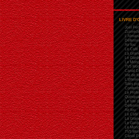
LIVRE D'
Joël Per
Zcorrect
L’Alman
Défense 
Air fou
Le Café
La Gran
Le Garde
Le Mon
TV5 Mo
Canal D
Vie de 
L'@telie
Sites po
Contents
Le Profe
Quinqua
Le site 
Défense 
Air fou
Le Café
La Gran
Le Garde
Le Mon
TV5 Mo
Canal D