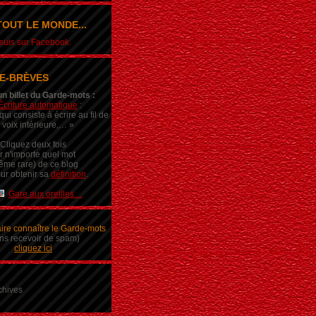
OUT LE MONDE...
e suis sur Facebook.
E-BRÈVES
un billet du Garde-mots :
Écriture automatique
:
ui consiste à écrire au fil de
 voix intérieure,… »
Cliquez deux fois
r n'importe quel mot
ême rare) de ce blog
ur obtenir sa
définition
.
Gare aux oreilles…
aire connaître le Garde-mots
ns recevoir de spam)
cliquez ici
chives