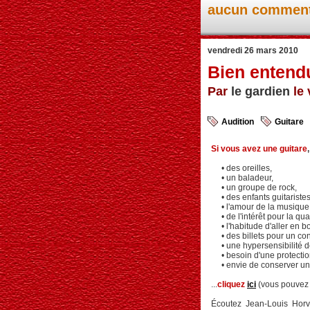
aucun comment
vendredi 26 mars 2010
Bien entendu
Par
le gardien
le 
Audition
Guitare
Si vous avez une guitare
• des oreilles,
• un baladeur,
• un groupe de rock,
• des enfants guitaristes
• l'amour de la musique
• de l'intérêt pour la qua
• l'habitude d'aller en boî
• des billets pour un con
• une hypersensibilité de
• besoin d'une protection
• envie de conserver une
...
cliquez
ici
(vous pouvez
Écoutez Jean-Louis Horvil