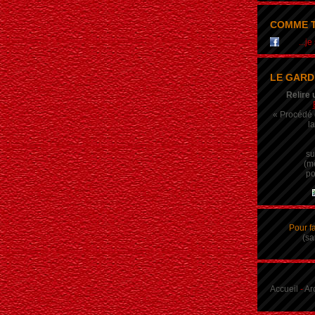
COMME T
...j
LE GARD
Relire 
« Procédé q
la
su
(m
po
Pour f
(sa
Accueil
-
Ar