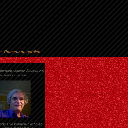
se, l'humeur du gardien …
rde-mots comme d'autres ont
un garde-manger.
ots et le fromage c'est bien