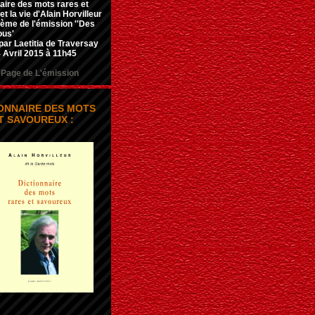
aire des mots rares et
t la vie d'Alain Horvilleur
hème de l'émission ''Des
ous'
par Laetitia de Traversay
 Avril 2015 à 11h45
Page de L'émission
IONNAIRE DES MOTS
T SAVOUREUX :