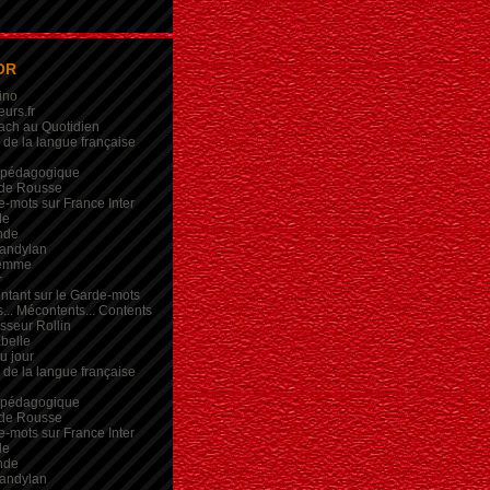
OR
ino
eurs.fr
ach au Quotidien
de la langue française
 pédagogique
de Rousse
-mots sur France Inter
de
nde
andylan
femme
r
intant sur le Garde-mots
... Mécontents... Contents
sseur Rollin
belle
du jour
de la langue française
 pédagogique
de Rousse
-mots sur France Inter
de
nde
andylan