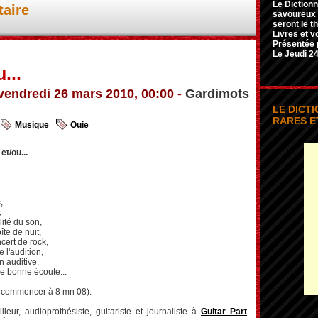
Le Dictionn
aire
savoureux e
seront le t
Livres et v
Présentée 
Le Jeudi 24
...
vendredi 26 mars 2010, 00:00 -
Gardimots
LE DICT
RARES E
Musique
Ouie
, et/ou...
,
,
lité du son,
te de nuit,
cert de rock,
 l'audition,
 auditive,
 bonne écoute...
 commencer à 8 mn 08).
leur, audioprothésiste, guitariste et journaliste à
Guitar Part
.