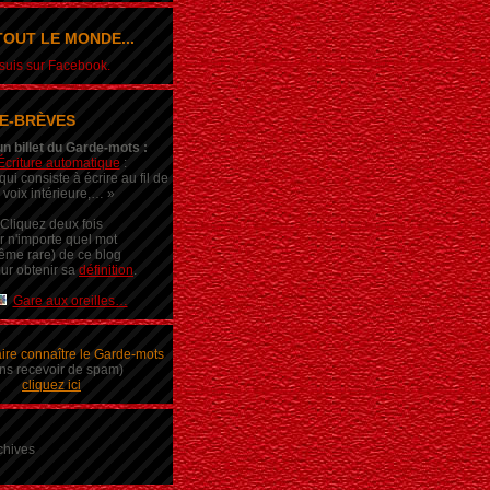
OUT LE MONDE...
e suis sur Facebook.
E-BRÈVES
un billet du Garde-mots :
Écriture automatique
:
ui consiste à écrire au fil de
 voix intérieure,… »
Cliquez deux fois
r n'importe quel mot
ême rare) de ce blog
ur obtenir sa
définition
.
Gare aux oreilles…
aire connaître le Garde-mots
ns recevoir de spam)
cliquez ici
chives