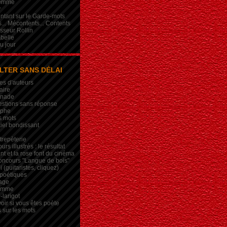
femme
r
intant sur le Garde-mots
... Mécontents... Contents
sseur Rollin
belle
du jour
LTER SANS DÉLAI
es d’auteurs
aire
inade
estions sans réponse
ophe
s mots
iel bondissant
trepèterie
rs illustrés : le résultat
nt et la rose font du cinéma
oncours "Langue de bois"
 (guitaristes, cliquez)
 poétiques
age
lemme
-larigot
oir si vous êtes poète
s sur les mots