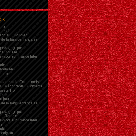
OR
ino
eurs.fr
ach au Quotidien
de la langue française
 pédagogique
de Rousse
-mots sur France Inter
de
nde
andylan
femme
r
intant sur le Garde-mots
... Mécontents... Contents
sseur Rollin
belle
du jour
de la langue française
 pédagogique
de Rousse
-mots sur France Inter
de
nde
andylan