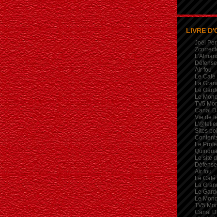
LIVRE D'
Joël Per
Zcorrect
L’Alman
Défense 
Air fou
Le Café
La Gran
Le Garde
Le Mon
TV5 Mo
Canal D
Vie de 
L'@telie
Sites po
Contents
Le Profe
Quinqua
Le site 
Défense 
Air fou
Le Café
La Gran
Le Garde
Le Mon
TV5 Mo
Canal D