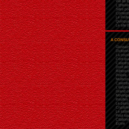
Vie de 
L'@telie
Sites po
Contents
Le Profe
Quinqua
Le site 
A CONSU
Glossair
Dictionn
La cous
Cent qu
Catastr
Droit de
Référent
Poésie
Multicon
Calembou
L'élépha
Grand c
Movingui
Insultes
Le pass
Crypto
Le satire
Pour sav
Citation
Écrire