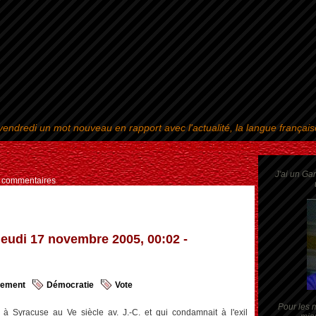
endredi un mot nouveau en rapport avec l'actualité, la langue françai
Aller au contenu
|
Aller au menu
|
Aller à la recherche
J'ai un Ga
s commentaires
jeudi 17 novembre 2005, 00:02 -
sement
Démocratie
Vote
Pour les m
à Syracuse au Ve siècle av. J.-C. et qui condamnait à l'exil