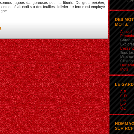
mieu
rsonnes jugées dangereuses pour la liberté. Du grec,
petalon
,
ssement était écrit sur des feuilles d'olivier. Le terme est employé
igne.
DES MOT
MOTS...
s
Accueil
Préamb
Garde-m
Explorez
L'essent
Tous les
Mots rar
Citation
Déclarat
Mots
LE GARD
A-B
C-D
E-K
L-P
Q-Z
HOMMAG
SUR RCF 