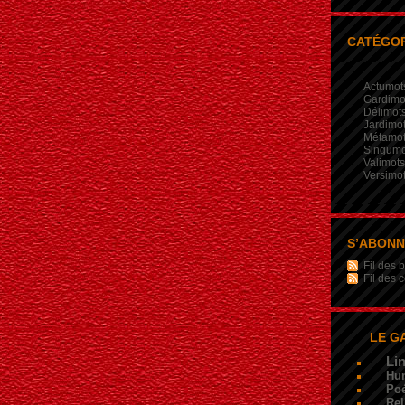
CATÉGOR
Actumot
Gardimo
Délimot
Jardimo
Métamo
Singumo
Valimots
Versimo
S’ABON
Fil des b
Fil des
LE G
Li
Hu
Poé
Rel