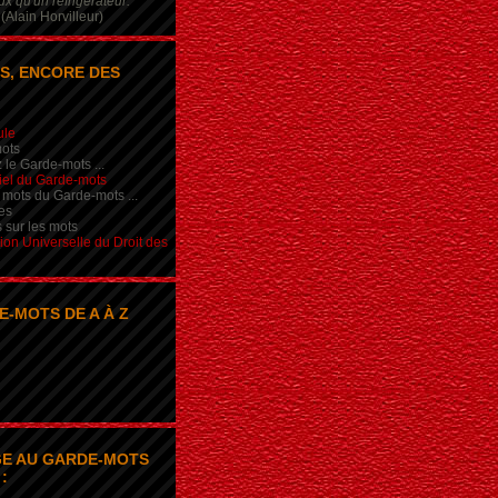
x qu'un réfrigérateur.
(Alain Horvilleur)
S, ENCORE DES
ule
ots
 le Garde-mots ...
iel du Garde-mots
 mots du Garde-mots ...
es
s sur les mots
ion Universelle du Droit des
E-MOTS DE A À Z
E AU GARDE-MOTS
: