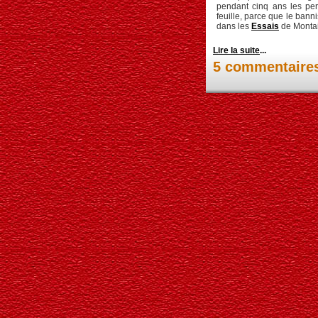
pendant cinq ans les pe
feuille, parce que le banni
dans les
Essais
de Monta
Lire la suite
...
5 commentaire