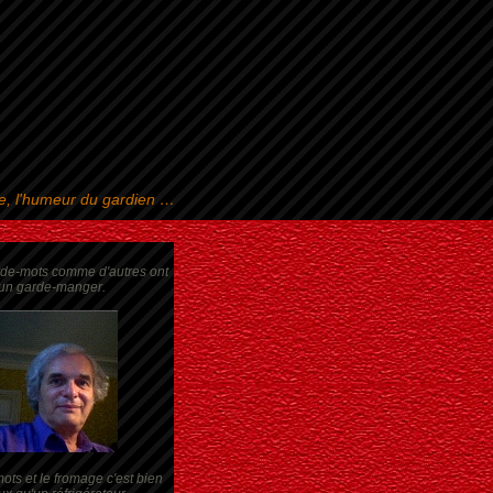
se, l'humeur du gardien …
rde-mots comme d'autres ont
un garde-manger.
ots et le fromage c'est bien