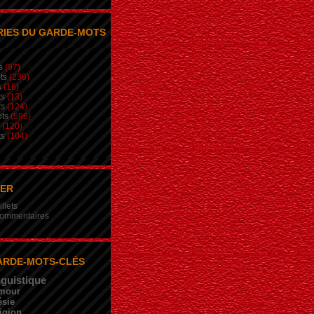
IES DU GARDE-MOTS
s
(97)
ts
(236)
s
(16)
ts
(13)
ts
(124)
ts
(596)
(120)
ts
(104)
NER
illets
 commentaires
ARDE-MOTS-CLÉS
nguistique
mour
sie
igion