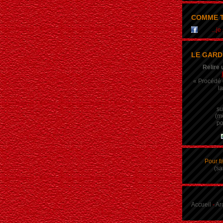
COMME T
...j
LE GARD
Relire 
« Procédé q
la
su
(m
po
Pour f
(sa
Accueil
-
Ar