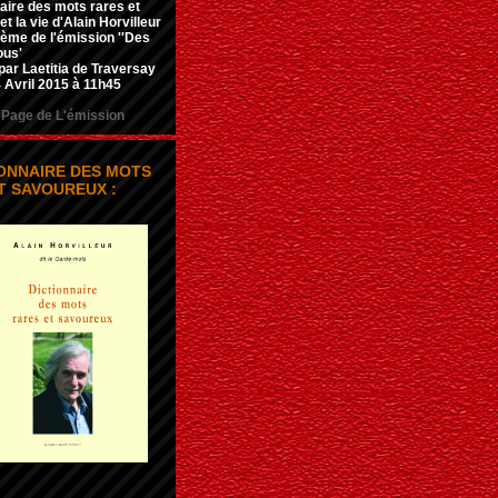
aire des mots rares et
t la vie d'Alain Horvilleur
hème de l'émission ''Des
ous'
par Laetitia de Traversay
 Avril 2015 à 11h45
Page de L'émission
IONNAIRE DES MOTS
T SAVOUREUX :