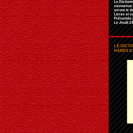
Le Dictionn
savoureux e
seront le t
Livres et v
Présentée 
Le Jeudi 24
LE DICT
RARES E