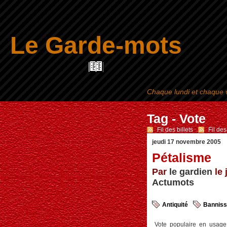
Le Garde-mots
Chaque lundi et chaque v
Tag - Vote
Fil des billets
-
Fil de
jeudi 17 novembre 2005
Pétalisme
Par
le gardien
le 
Actumots
Antiquité
Bannis
Vote populaire en usage 