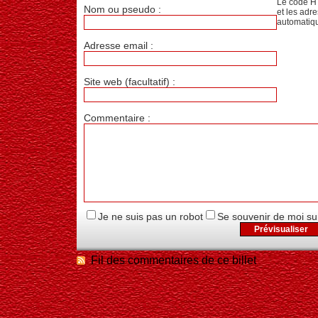
Le code H
Nom ou pseudo :
et les adr
automatiq
Adresse email :
Site web (facultatif) :
Commentaire :
Je ne suis pas un robot
Se souvenir de moi su
Fil des commentaires de ce billet