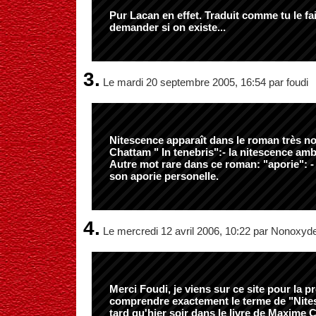
Pur Lacan en effet. Traduit comme tu le fais
demander si on existe...
3.
Le mardi 20 septembre 2005, 16:54 par foudi
Nitescence apparaît dans le roman très n
Chattam " In tenebris":- la nitescence amb
Autre mot rare dans ce roman: "aporie": - 
son aporie personelle.
4.
Le mercredi 12 avril 2006, 10:22 par Nonoxyd
Merci Foudi, je viens sur ce site pour la p
comprendre exactement le terme de "Nite
tard qu'hier soir dans le livre de Maxime C