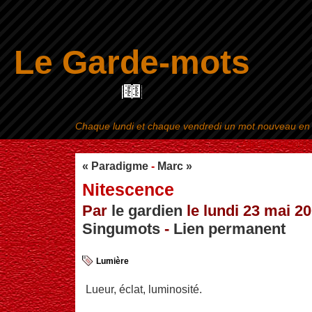
Le Garde-mots
Chaque lundi et chaque vendredi un mot nouveau en ra
Aller au contenu
|
« Paradigme
-
Marc »
Nitescence
Par
le gardien
le lundi 23 mai 20
Singumots
-
Lien permanent
Lumière
Lueur, éclat, luminosité.