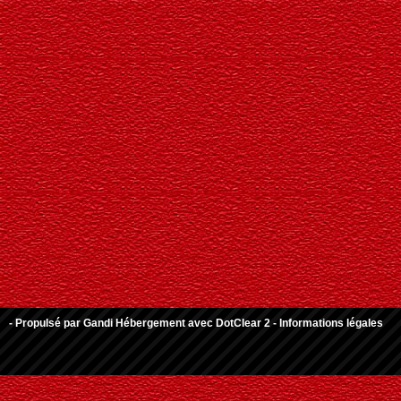
- Propulsé par
Gandi Hébergement
avec
DotClear 2
-
Informations légales