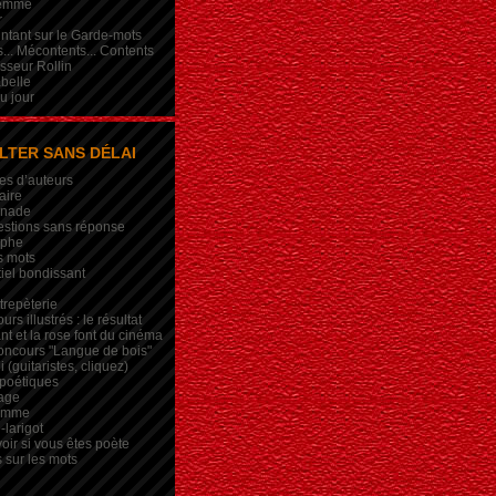
femme
r
intant sur le Garde-mots
... Mécontents... Contents
sseur Rollin
belle
du jour
LTER SANS DÉLAI
es d’auteurs
aire
inade
estions sans réponse
ophe
s mots
iel bondissant
trepèterie
rs illustrés : le résultat
nt et la rose font du cinéma
oncours "Langue de bois"
 (guitaristes, cliquez)
 poétiques
age
lemme
-larigot
oir si vous êtes poète
s sur les mots