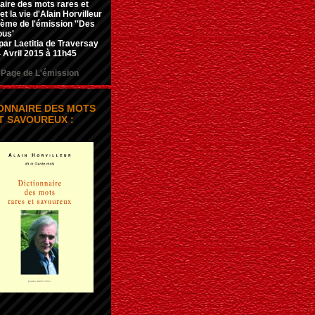
aire des mots rares et
t la vie d'Alain Horvilleur
hème de l'émission ''Des
ous'
par Laetitia de Traversay
 Avril 2015 à 11h45
Page de L'émission
IONNAIRE DES MOTS
T SAVOUREUX :