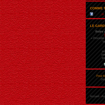
COMME T
...j
LE GARD
Relire 
« Procédé q
la
su
(m
po
Pour f
(sa
Accueil
-
Ar