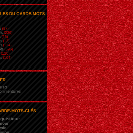
IES DU GARDE-MOTS
s
(97)
ts
(236)
s
(16)
ts
(13)
ts
(124)
ts
(596)
(120)
ts
(104)
NER
illets
 commentaires
ARDE-MOTS-CLÉS
nguistique
mour
sie
igion