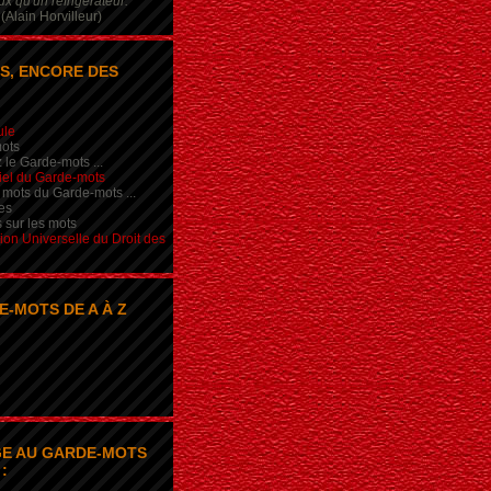
x qu'un réfrigérateur.
(Alain Horvilleur)
S, ENCORE DES
ule
ots
 le Garde-mots ...
iel du Garde-mots
 mots du Garde-mots ...
es
s sur les mots
ion Universelle du Droit des
E-MOTS DE A À Z
E AU GARDE-MOTS
: