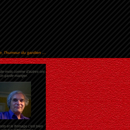
se, l'humeur du gardien …
rde-mots comme d'autres ont
un garde-manger.
ots et le fromage c'est bien