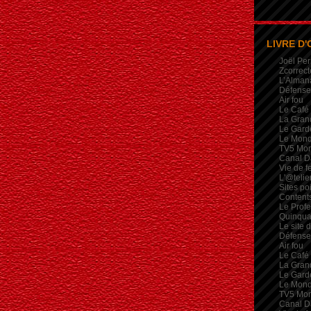
LIVRE D'
Joël Per
Zcorrect
L’Alman
Défense 
Air fou
Le Café
La Gran
Le Garde
Le Mon
TV5 Mo
Canal D
Vie de 
L'@telie
Sites po
Contents
Le Profe
Quinqua
Le site 
Défense 
Air fou
Le Café
La Gran
Le Garde
Le Mon
TV5 Mo
Canal D