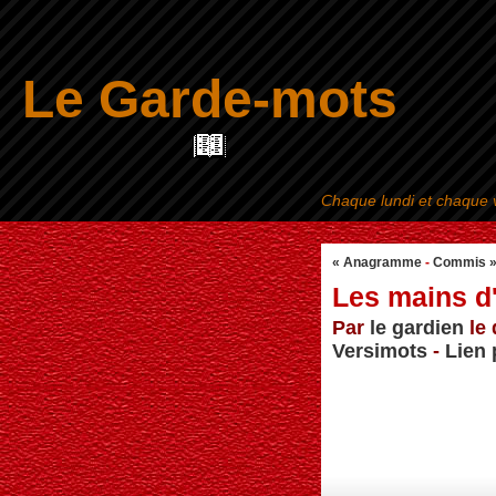
Le Garde-mots
Chaque lundi et chaque v
« Anagramme
-
Commis 
Les mains d
Par
le gardien
le 
Versimots
-
Lien