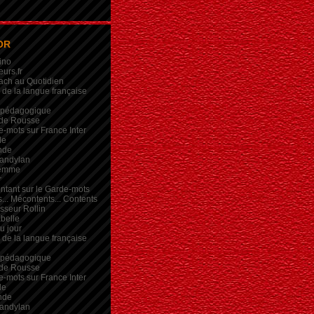
OR
ino
eurs.fr
ach au Quotidien
de la langue française
 pédagogique
de Rousse
-mots sur France Inter
de
nde
andylan
femme
r
intant sur le Garde-mots
... Mécontents... Contents
sseur Rollin
belle
du jour
de la langue française
 pédagogique
de Rousse
-mots sur France Inter
de
nde
andylan