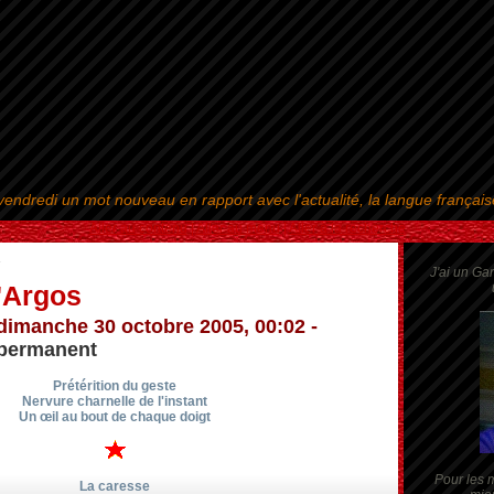
endredi un mot nouveau en rapport avec l'actualité, la langue françai
Aller au contenu
|
Aller au menu
|
Aller à la recherche
»
J'ai un Ga
'Argos
dimanche 30 octobre 2005, 00:02 -
 permanent
Prétérition du geste
Nervure charnelle de l'instant
Un œil au bout de chaque doigt
Pour les m
La caresse