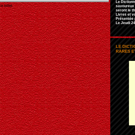
Le Dictionn
e billet
savoureux e
seront le t
Livres et v
Présentée 
Le Jeudi 24
LE DICT
RARES E