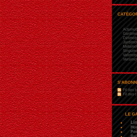
CATÉGOR
Actumot
Gardimo
Délimot
Jardimo
Métamo
Singumo
Valimots
Versimo
S’ABON
Fil des b
Fil des
LE G
Li
Hu
Poé
Rel