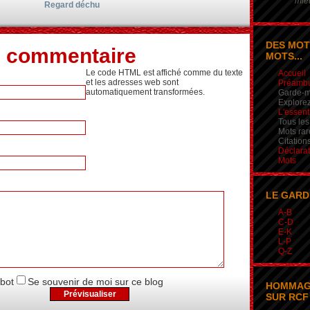
mieu
Regard déchu
DES MOT
n commentaire
MOTS...
Le code HTML est affiché comme du texte
Accueil
et les adresses web sont
Préamb
automatiquement transformées.
Garde-m
Explorez
L'essent
Tous les
Mots rar
Citation
Déclarat
Mots
LE GARD
A-B
C-D
E-K
L-P
Q-Z
obot
Se souvenir de moi sur ce blog
HOMMAG
SUR RCF 