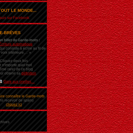
OUT LE MONDE...
e suis sur Facebook.
E-BRÈVES
un billet du Garde-mots :
Écriture automatique
:
ui consiste à écrire au fil de
 voix intérieure,… »
Cliquez deux fois
r n'importe quel mot
ême rare) de ce blog
ur obtenir sa
définition
.
Gare aux oreilles…
aire connaître le Garde-mots
ns recevoir de spam)
cliquez ici
chives