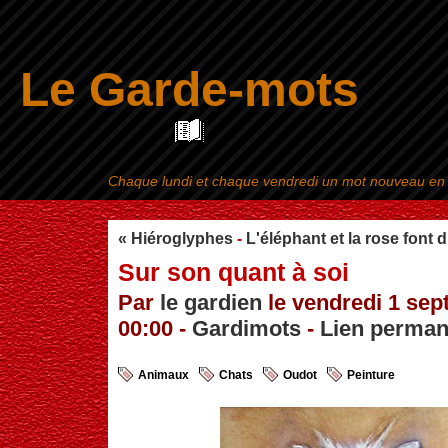
Le Garde-mots
Chaque lundi et chaque vendredi un mot nouveau en ra
Aller au contenu
|
« Hiéroglyphes
-
L'éléphant et la rose font 
Sur son quant à soi
Par
le gardien
le vendredi 1 sep
00:00 -
Gardimots
-
Lien perman
Animaux
Chats
Oudot
Peinture