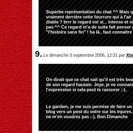
Superbe représentation du chat ^^ Mais q
vraiment derrière cette fourrure qui à l'air
diable ? brrr le regard est si... intense et s
pas ^^ Ce regard m'a de suite fait penser
"l'histoire sans fin" ! ha là.. faut connaitre l
9.
Le dimanche 3 septembre 2006, 12:31 par
Xti
On dirait que ce chat sait qu'il est très bea
de son regard hautain. Joye, je ne connai
l'expression si cela peut te rassurer ;-).
Le gardien, je me suis permise de faire un
blog vers un post du votre sur les injures
ne m'en voudrez pas ;-). Bon Dimanche