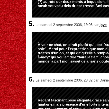
(?) au rote our deux monts a feque sion. I
meuh sot voeu dela drisse tresse. Ami ca
5.
Le samedi 2 septembre 2006, 19:06 par
joye
À voir ce chat, on dirait plutôt qu'il est "
soie". Merci pour l'expression que mon d
traitres d'union, et qui dit qu'elle a rempl
à-moy" qui voulait dire "faire le fier", cho
monde, à part moi, savait déjà, sans doute.
6.
Le samedi 2 septembre 2006, 23:32 par Danie
Regard fascinant,pose élégante,grâce san
hautaine,mais présence d'une forte intensi
nos contingences et comme inspirée par u