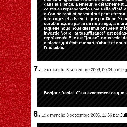
dans le silence,la lenteur,le détachement..
certes en représentation,mais elle s'intér
qu'on ne croit ni ne voudrait peut-être:
interrogés,et advient-il que par lâcheté n
dérobions,une partie de notre ego,la murai
laquelle nous nous dissimulions,vient d'
investie.Notre "autosuffisance" est péda
représentée.Elle est "jouée" ,nous voici de
distance,qui était rempart,s'abolit et nou
l'indicible.
7.
Le dimanche 3 septembre 2006, 00:34 par le g
Bonjour Daniel. C'est exactement ce que je
8.
Le dimanche 3 septembre 2006, 11:56 par
Jul