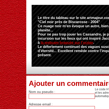
Le titre du tableau sur le site artmajeur.c
"Ciel noir près de Biscarosse - 2004"
Ce nuage noir m'en évoque un autre, bien 
planète...
Pour ne pas trop jouer les Cassandre, je 
incursion sur les lieux qui ont inspiré Ja
à
la webcam braquée sur l'océan
.
Le déferlement continuel des vagues susc
d'éternité... Excellent remède contre l'in
présent.
Ajouter un commentair
Le code H
Nom ou pseudo :
et les adr
automatiq
Adresse email :