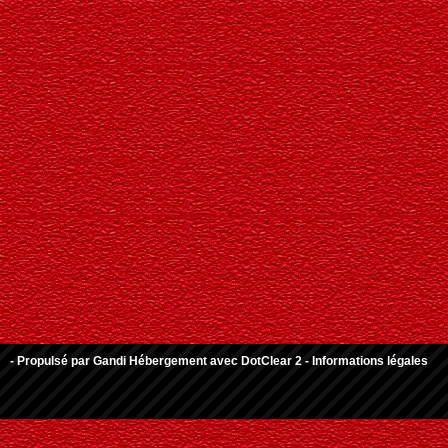
- Propulsé par
Gandi Hébergement
avec
DotClear 2
-
Informations légales