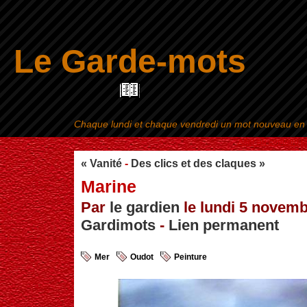
Le Garde-mots
Chaque lundi et chaque vendredi un mot nouveau en ra
Aller au contenu
|
« Vanité
-
Des clics et des claques »
Marine
Par
le gardien
le lundi 5 novemb
Gardimots
-
Lien permanent
Mer
Oudot
Peinture