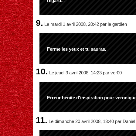
regard...
9.
Le mardi 1 avril 2008, 20:42 par le gardien
Ferme les yeux et tu sauras.
10.
Le jeudi 3 avril 2008, 14:23 par ver00
Erreur bénite d'inspiration pour véronique
11.
Le dimanche 20 avril 2008, 13:40 par Daniel