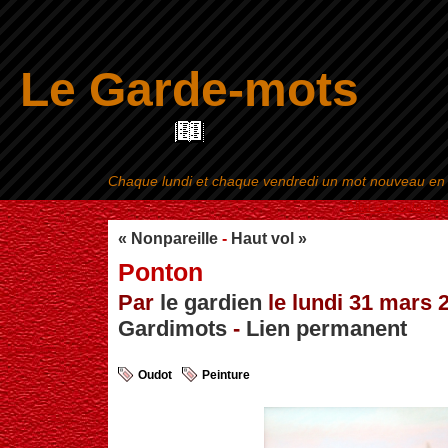
Le Garde-mots
Chaque lundi et chaque vendredi un mot nouveau en ra
Aller au contenu
|
« Nonpareille
-
Haut vol »
Ponton
Par
le gardien
le lundi 31 mars 2
Gardimots
-
Lien permanent
Oudot
Peinture