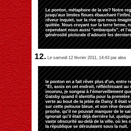
Le ponton, métaphore de la vie? Notre r
jusqu'aux limites floues ébauchant l'infini. 
rêveur inquiet, sur la rive que nous imagi
quittée. Nous croyant sur la terre ferme
cependant nous aussi "embarqués", et l'art
générosité picturale d'adoucir les dernier
12.
Le samedi 12 février 2011, 14:43 par alea
le ponton en a fait rêver plus d'un, entre r
"Et, assis en cet endroit, réfléchissant a
inconnu, je songeai à l'émerveillement qu
Gatsby quand il identifia pour la première 
verte au bout de la jetée de Daisy. Il était 
sur cette pelouse bleue, et son rêve devait 
proche, qu'il ne pouvait manquer de le sais
ignorait qu'il était déjà derrière lui, quelq
vaste obscurité au-delà de la ville, où le
la république se déroulaient sous la nuit.