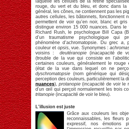
laquelle les cellules de la rétine spécialis
rouge, du vert et du bleu, et donc dans la
général, les cônes, ne contiennent pas les p
autres cellules, les bâtonnets, fonctionnent
permettent de voir qu’en noir, blanc et gris
distingue environ 15 000 nuances. Dans le 
Richard Rush, le psychologue Bill Capa (Br
d’un traumatisme psychologique qui p
phénomène d’achromatopsie. Du grec
a
, 
couleur et
opsis
, vue. Synonymes :
achromas
voisins :
deutéranopie
(inacapacité de vo
(trouble de la vue qui consiste en l'abolit
certaines couleurs, généralement le rouge e
(état de la vue dans lequel on ne perçoi
dyschromatopsie
(nom générique qui désig
perception des couleurs, particulièrement la dif
nuances
),
protanopie
(incapacité de voir le 
d'un œil qui perçoit normalement les trois c
tritanopie
(incapacité de voir le bleu).
L'illusion est juste
Grâce aux couleurs les objet
reconnaissables, les fleurs pl
expressif, nos émotions p
l'impression recueillie par 