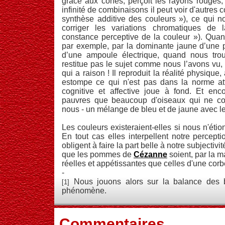
grâce aux cônes, perçoit les rayons rouges, 
infinité de combinaisons il peut voir d'autres c
synthèse additive des couleurs »), ce qui no
corriger les variations chromatiques de 
constance perceptive de la couleur »). Qu
par exemple, par la dominante jaune d’une p
d’une ampoule électrique, quand nous tro
restitue pas le sujet comme nous l’avons vu, 
qui a raison ! Il reproduit la réalité physique
estompe ce qui n'est pas dans la norme att
cognitive et affective joue à fond. Et e
pauvres que beaucoup d'oiseaux qui ne c
nous - un mélange de bleu et de jaune avec le 
Les couleurs existeraient-elles si nous n'étio
En tout cas elles interpellent notre percepti
obligent à faire la part belle à notre subjectivit
que les pommes de
Cézanne
soient, par la m
réelles et appétissantes que celles d'une corbei
-
Nous jouons alors sur la balance des b
[1]
phénomène.
Commentaires