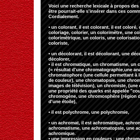
Voici une recherche lexicale à propos des
être pourrait-elle s'insérer dans ces com
Cordialement.
• un colorant, il est colorant, il est coloré,
coloriage, colorier, un colorimètre, une col
colorimétrique, un coloris, une colorisatio
coloriste,
• un décolorant, il est décolorant, une déc
décolorer,
• il est chromatique, un chromatisme, u
(= résultat d'une chromatographie,une an
chromatophore (une cellule permettant à 
de couleur), une chromatopsie, une chro
images de télévision), un chromiste, (u
une propriété des quarks est appelée "coul
chromogène, une chromosphère (région d
d'une étoile),
• il est polychrome, une polychromie,
• un achromat, il est achromatique, achro
achromatisme, une achromatopsie, une ach
achromique.
• une impression en couleurs : une chrom