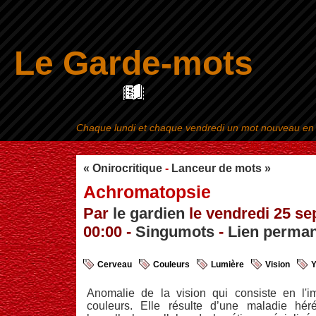
Le Garde-mots
Chaque lundi et chaque vendredi un mot nouveau en ra
Aller au contenu
|
« Onirocritique
-
Lanceur de mots »
Achromatopsie
Par
le gardien
le vendredi 25 se
00:00 -
Singumots
-
Lien perma
Cerveau
Couleurs
Lumière
Vision
Y
Anomalie de la vision qui consiste en l'im
couleurs. Elle résulte d’une maladie héré