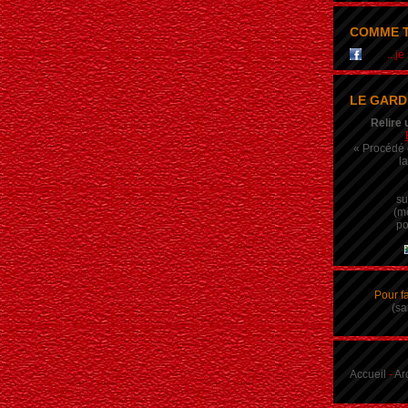
COMME T
...j
LE GARD
Relire 
« Procédé q
la
su
(m
po
Pour f
(sa
Accueil
-
Ar