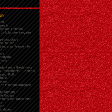
OR
ino
eurs.fr
ach au Quotidien
de la langue française
 pédagogique
de Rousse
-mots sur France Inter
de
nde
andylan
femme
r
intant sur le Garde-mots
... Mécontents... Contents
sseur Rollin
belle
du jour
de la langue française
 pédagogique
de Rousse
-mots sur France Inter
de
nde
andylan