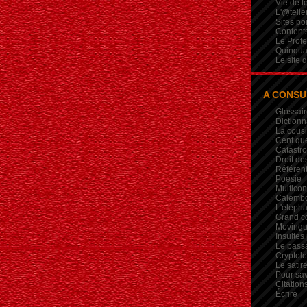
Vie de 
L'@telie
Sites po
Contents
Le Profe
Quinqua
Le site 
A CONSU
Glossair
Dictionn
La cous
Cent qu
Catastr
Droit de
Référent
Poésie
Multicon
Calembou
L'élépha
Grand c
Movingui
Insultes
Le pass
Crypto
Le satire
Pour sav
Citation
Écrire