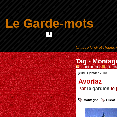
Le Garde-mots
Chaque lundi et chaque v
Tag - Montag
Fil des billets
-
Fil de
jeudi 3 janvier 2008
Avoriaz
Par
le gardien
le 
Montagne
Oudot