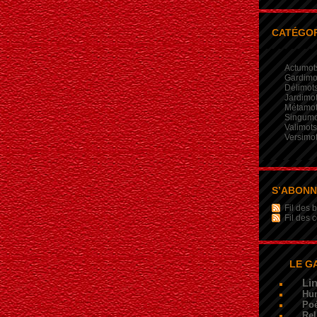
CATÉGOR
Actumot
Gardimo
Délimot
Jardimo
Métamo
Singumo
Valimots
Versimo
S’ABON
Fil des b
Fil des
LE G
Li
Hu
Poé
Rel