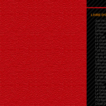
LIVRE D'
Joël Per
Zcorrect
L’Alman
Défense 
Air fou
Le Café
La Gran
Le Garde
Le Mon
TV5 Mo
Canal D
Vie de 
L'@telie
Sites po
Contents
Le Profe
Quinqua
Le site 
Défense 
Air fou
Le Café
La Gran
Le Garde
Le Mon
TV5 Mo
Canal D