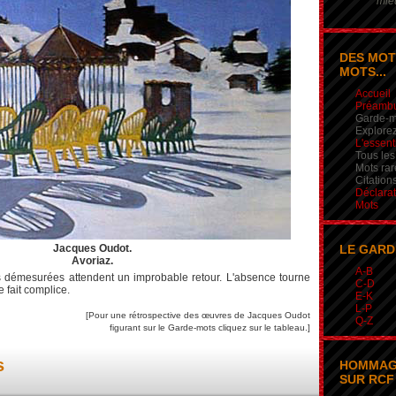
mieu
DES MOT
MOTS...
Accueil
Préamb
Garde-m
Explorez
L'essent
Tous les
Mots rar
Citation
Déclarat
Mots
Jacques Oudot.
LE GARD
Avoriaz.
A-B
 démesurées attendent un improbable retour. L'absence tourne
C-D
 fait complice.
E-K
L-P
[Pour une rétrospective des œuvres de Jacques Oudot
Q-Z
figurant sur le Garde-mots cliquez sur le tableau.]
s
HOMMAG
SUR RCF 