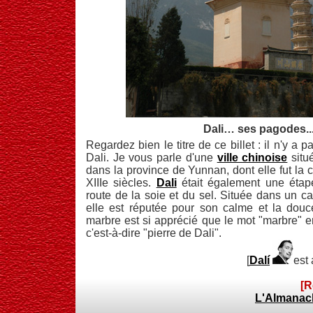
Dali… ses pagodes..
Regardez bien le titre de ce billet : il n'y a p
Dali. Je vous parle d'une
ville chinoise
situ
dans la province de Yunnan, dont elle fut la ca
XIIIe siècles.
Dali
était également une étape
route de la soie et du sel. Située dans un ca
elle est réputée pour son calme et la douc
marbre est si apprécié que le mot "marbre" e
c'est-à-dire "pierre de Dali".
[
Dalí
est
[R
L'Almanac