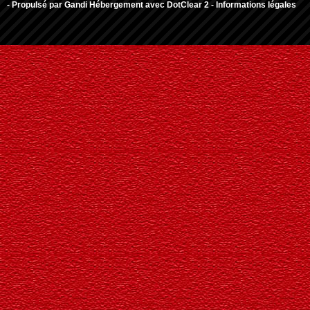
- Propulsé par
Gandi Hébergement
avec
DotClear 2
-
Informations légales