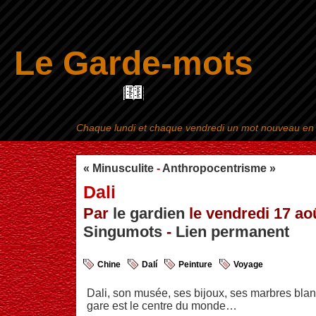
Le Garde-mots
Chaque lundi et chaque vendredi un mot nouveau en ra
Aller au contenu
|
« Minusculite
-
Anthropocentrisme »
Dali
Par
le gardien
le vendredi 17 aoû
Singumots
-
Lien permanent
Chine
Dalí
Peinture
Voyage
Dali, son musée, ses bijoux, ses marbres blan
gare est le centre du monde…