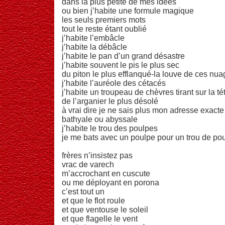
dans la plus petite de mes idées
ou bien j’habite une formule magique
les seuls premiers mots
tout le reste étant oublié
j’habite l’embâcle
j’habite la débâcle
j’habite le pan d’un grand désastre
j’habite souvent le pis le plus sec
du piton le plus efflanqué-la louve de ces nua
j’habite l’auréole des cétacés
j’habite un troupeau de chèvres tirant sur la té
de l’arganier le plus désolé
à vrai dire je ne sais plus mon adresse exacte
bathyale ou abyssale
j’habite le trou des poulpes
je me bats avec un poulpe pour un trou de po
frères n’insistez pas
vrac de varech
m’accrochant en cuscute
ou me déployant en porona
c’est tout un
et que le flot roule
et que ventouse le soleil
et que flagelle le vent