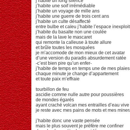
j’habite un long silence
j’habite une soif irrémédiable
j’habite un voyage de mille ans
j’habite une guerre de trois cent ans
j’habite un culte désaffecté
entre bulbe et caïeu j’habite l’espace inexploi
j’habite du basalte non une coulée
mais de la lave le mascaret
qui remonte la calleuse à toute allure
et brûle toutes les mosquées
je m’accomode de mon mieux de cet avatar
d’une version du paradis absurdement ratée
-c’est bien pire qu’un enfer-
j’habite de temps en temps une de mes plaies
chaque minute je change d’appartement
et toute paix m’effraie
tourbillon de feu
ascidie comme nulle autre pour poussières
de mondes égarés
ayant craché volcan mes entrailles d’eau vive
je reste avec mes pains de mots et mes miner
j’habite donc une vaste pensée
mais le plus souvent je préfère me confiner