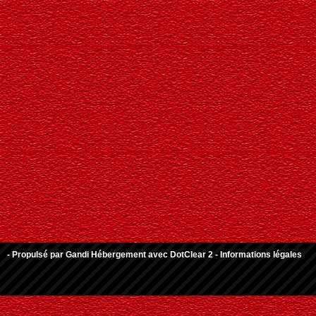
- Propulsé par
Gandi Hébergement
avec
DotClear 2
-
Informations légales