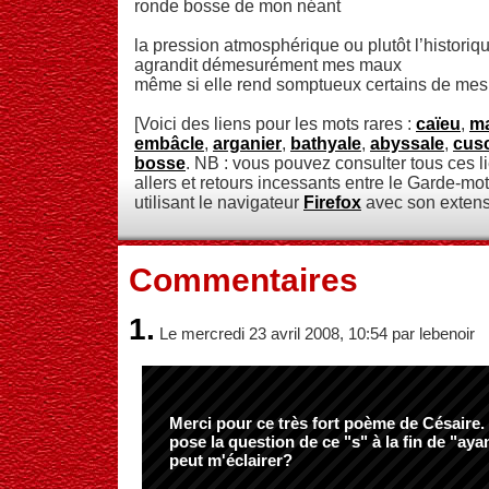
ronde bosse de mon néant
la pression atmosphérique ou plutôt l’historiq
agrandit démesurément mes maux
même si elle rend somptueux certains de mes
[Voici des liens pour les mots rares :
caïeu
,
ma
embâcle
,
arganier
,
bathyale
,
abyssale
,
cus
bosse
. NB : vous pouvez consulter tous ces l
allers et retours incessants entre le Garde-mot
utilisant le navigateur
Firefox
avec son exten
Commentaires
1.
Le mercredi 23 avril 2008, 10:54 par lebenoir
Merci pour ce très fort poème de Césaire.
pose la question de ce "s" à la fin de "aya
peut m'éclairer?