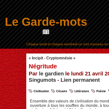
Le Garde-mots
Chaque lundi et chaque vendredi un mot nouveau en ra
Aller au contenu
|
« Incipit
-
Cryptomnésie »
Négritude
Par
le gardien
le lundi 21 avril 2
Singumots
-
Lien permanent
Civilisation
Césaire
Littérature
Poésie
Ensemble des valeurs de civilisation du monde
ouverture à tous les souffles du monde, à tou