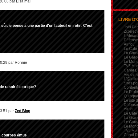
20:08 par Elsa mail
LIVRE D'
ûr, je pense à une partie d'un fauteuil en rotin. C'est
Joël Per
Zcorrect
L’Alman
Défense 
Air fou
Le Café
La Gran
Le Garde
Le Mon
00:29 par Ronnie
TV5 Mo
Canal D
Vie de 
L'@telie
Sites po
 de rasoir électrique?
Contents
Le Profe
Quinqua
Le site 
Défense 
Air fou
03:51 par
Zed Blog
Le Café
La Gran
Le Garde
Le Mon
TV5 Mo
Canal D
es courbes émue