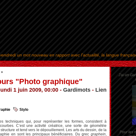
endredi un mot nouveau en rapport avec l'actualité, la langue françai
Aller au contenu
|
Aller au menu
|
Aller à la recherche
 »
J'ai un Ga
urs "Photo graphique"
lundi 1 juin 2009, 00:00 -
Gardimots
-
Lien
raphie
Stylo
s techniques qui, pour représenter les formes, consistent à
s courbes. C’est une activité créatrice, une sorte de géométrie
 structure et tend vers le dépouillement. Les arts du dessin, de la
Pour les m
raphie en sont les principaux bénéficiaires. Du grec
graphein
,