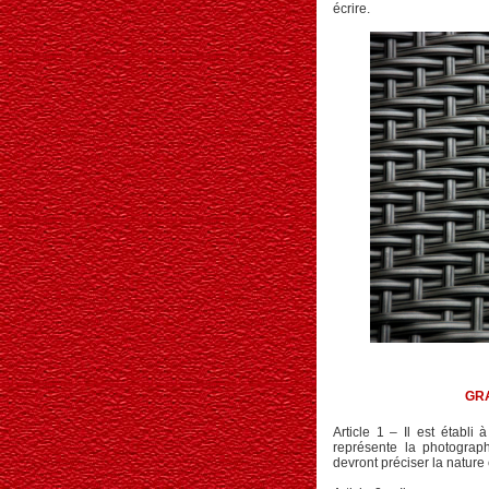
écrire.
GR
Article 1 – Il est établi
représente la photograph
devront préciser la nature