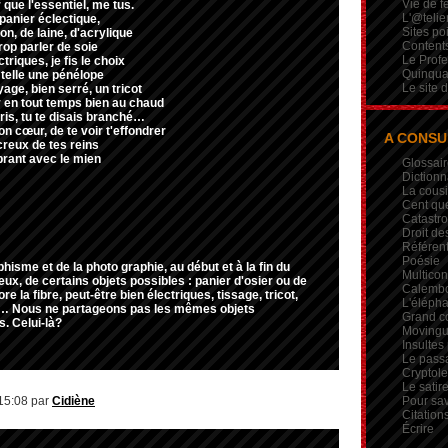
Vie de 
 que l'essentiel, me tus.
L'@telie
panier éclectique,
Sites po
ton, de laine, d'acrylique
Contents
op parler de soie
Le Profe
triques, je fis le choix
Quinqua
 telle une pénélope
Le site 
age, bien serré, un tricot
r en tout temps bien au chaud
pris, tu te disais branché…
n cœur, de te voir t'effondrer
A CONSU
creux de tes reins
brant avec le mien
Glossair
Dictionn
La cous
Cent qu
Catastr
Droit de
Référent
Poésie
hisme et de la photo graphie, au début et à la fin du
Multicon
deux, de certains objets possibles : panier d'osier ou de
Calembou
nore la fibre, peut-être bien électriques, tissage, tricot,
L'élépha
l… Nous ne partageons pas les mêmes objets
Grand c
s. Celui-là?
Movingui
Insultes
Le pass
Crypto
Le satire
 15:08 par
Cidiène
Pour sav
Citation
Écrire