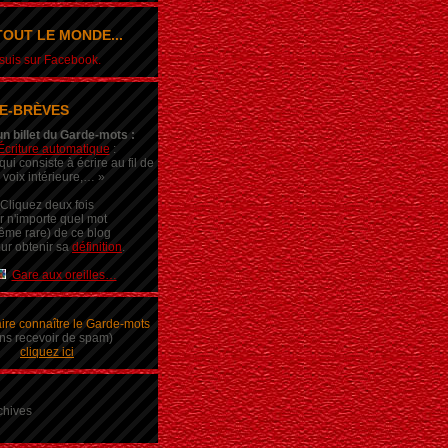
OUT LE MONDE...
e suis sur Facebook.
E-BRÈVES
un billet du Garde-mots :
Écriture automatique
:
ui consiste à écrire au fil de
 voix intérieure,… »
Cliquez deux fois
r n'importe quel mot
ême rare) de ce blog
ur obtenir sa
définition
.
Gare aux oreilles…
aire connaître le Garde-mots
ns recevoir de spam)
cliquez ici
chives