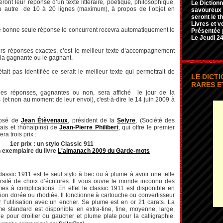
ront leur réponse d’un texte littéraire, poétique, philosophique,
Le Dictionn
u autre de 10 à 20 lignes (maximum), à propos de l’objet en
savoureux e
seront le t
Livres et v
une bonne seule réponse le concurrent recevra automatiquement le
Présentée 
Le Jeudi 24
ieurs réponses exactes, c’est le meilleur texte d’accompagnement
 la gagnante ou le gagnant.
était pas identifiée ce serait le meilleur texte qui permettrait de
LE DICT
RARES E
des réponses, gagnantes ou non, sera affiché le jour de la
 (et non au moment de leur envoi), c'est-à-dire le 14 juin 2009 à
mposé de
Jean Étèvenaux
, président de la
Selyre
, (Société des
nais et rhônalpins) de
Jean-Pierre Philibert
, qui offre le premier
ra trois prix :
1er prix : un stylo Classic 911
n exemplaire du livre
L'almanach 2009 du Garde-mots
lassic 1911 est le seul stylo à bec ou à plume à avoir une telle
rsité de choix d’écritures. Il vous ouvre le monde inconnu des
es à complications. En effet le classic 1911 est disponible en
ion dorée ou rhodiée. Il fonctionne à cartouche ou convertisseur
 l’utilisation avec un encrier. Sa plume est en or 21 carats. La
e standard est disponible en extra-fine, fine, moyenne, large,
e pour droitier ou gaucher et plume plate pour la calligraphie.