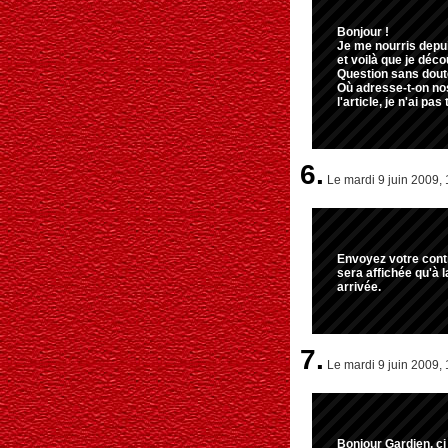
Bonjour !
Je me nourris depui
et voilà que je déc
Question sans doute
Où adresse-t-on nos
l'article, je n'ai pa
6.
Le mardi 9 juin 2009, 
Envoyez votre contr
sera affichée qu'à l
arrivée.
7.
Le mardi 9 juin 2009, 
Bonjour Gardien. c