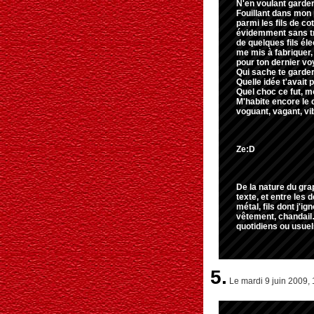
N'en voulant garder
Fouillant dans mon 
parmi les fils de co
évidemment sans tr
de quelques fils élec
me mis à fabriquer,
pour ton dernier voy
Qui sache te garde
Quelle idée t'avait 
Quel choc ce fut, mo
M'habite encore le 
voguant, vagant, vi
Ze:D
De la nature du grap
texte, et entre les 
métal, fils dont j'ig
vêtement, chandai
quotidiens ou usuel
5.
Le mardi 9 juin 2009,