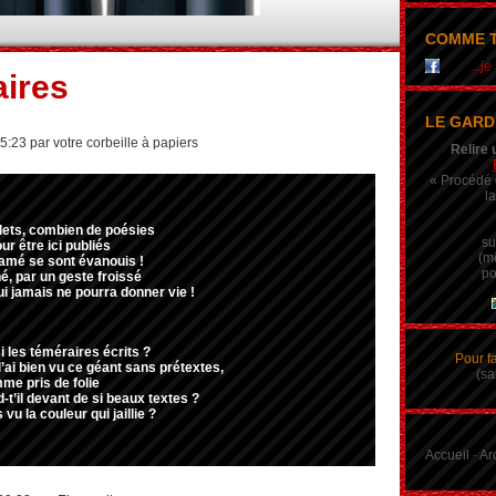
COMME T
...j
ires
LE GARD
5:23 par votre corbeille à papiers
Relire 
« Procédé q
la
lets, combien de poésies
su
ur être ici publiés
(m
amé se sont évanouis !
po
, par un geste froissé
i jamais ne pourra donner vie !
si les téméraires écrits ?
Pour f
l’ai bien vu ce géant sans prétextes,
(sa
mme pris de folie
d-t’il devant de si beaux textes ?
 vu la couleur qui jaillie ?
Accueil
-
Ar