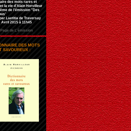
aire des mots rares et
t la vie d'Alain Horvilleur
hème de l'émission ''Des
ous'
par Laetitia de Traversay
 Avril 2015 à 11h45
Page de L'émission
IONNAIRE DES MOTS
T SAVOUREUX :