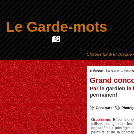
Le Garde-mots
Chaque lundi et chaque v
« Vesse
-
La vie et ailleurs
Grand conco
Par
le gardien
le 
permanent
Concours
Photog
Graphisme
. Ensemble de
utiliser les lignes et le
appliquée qui privilégie la
peinture et de la photog