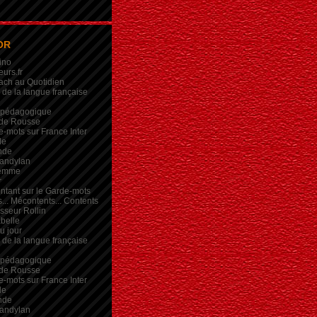
OR
ino
eurs.fr
ach au Quotidien
de la langue française
 pédagogique
de Rousse
-mots sur France Inter
de
nde
andylan
femme
r
intant sur le Garde-mots
... Mécontents... Contents
sseur Rollin
belle
du jour
de la langue française
 pédagogique
de Rousse
-mots sur France Inter
de
nde
andylan