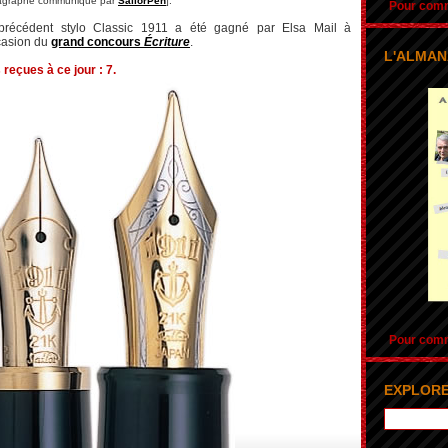
agraphe communiqué par
SailorPen
].
Pour comma
précédent stylo Classic 1911 a été gagné par Elsa Mail à
casion du
grand concours
Écriture
.
L'ALMAN
reçues à ce jour : 7.
Pour comma
EXPLORE