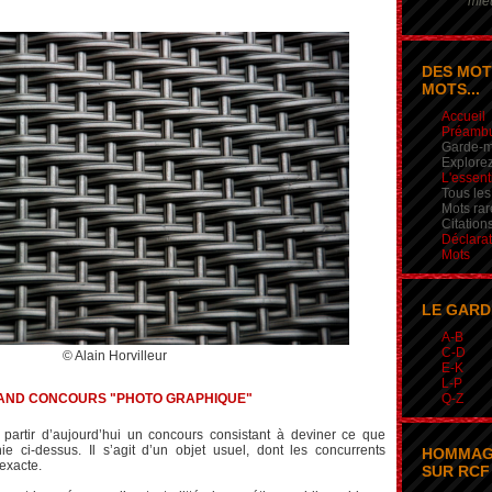
mieu
DES MOT
MOTS...
Accueil
Préamb
Garde-m
Explorez
L'essent
Tous les
Mots rar
Citation
Déclarat
Mots
LE GARD
A-B
C-D
© Alain Horvilleur
E-K
L-P
AND CONCOURS "PHOTO GRAPHIQUE"
Q-Z
 à partir d’aujourd’hui un concours consistant à deviner ce que
ie ci-dessus. Il s’agit d’un objet usuel, dont les concurrents
HOMMAG
 exacte.
SUR RCF 