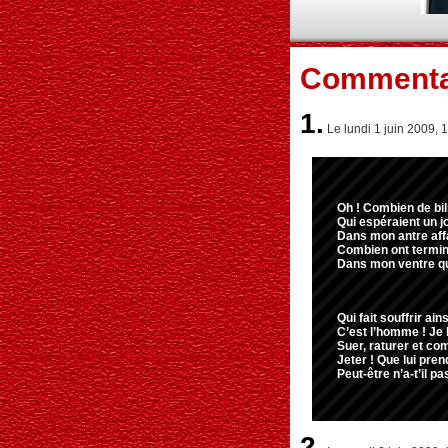
Commenta
1.
Le lundi 1 juin 2009, 1
Oh ! Combien de bil
Qui espéraient un jo
Dans mon antre aff
Combien ont terminé
Dans mon ventre qu
Qui fait souffrir ain
C’est l’homme ! Je 
Suer, raturer et co
Jeter ! Que lui pren
Peut-être n’a-t’il pas
2.