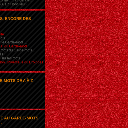
x qu'un réfrigérateur.
(Alain Horvilleur)
S, ENCORE DES
ule
ots
 le Garde-mots ...
iel du Garde-mots
 mots du Garde-mots ...
es
s sur les mots
ion Universelle du Droit des
E-MOTS DE A À Z
E AU GARDE-MOTS
: