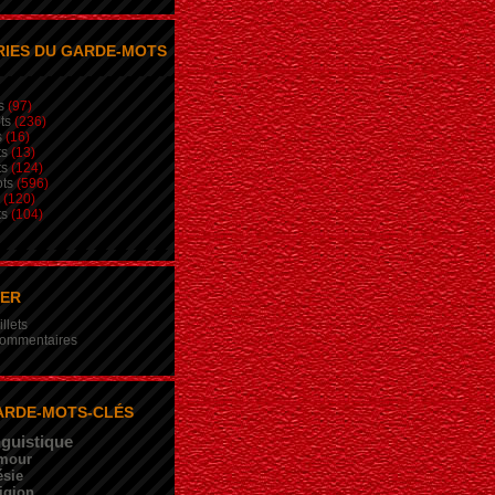
IES DU GARDE-MOTS
s
(97)
ts
(236)
s
(16)
ts
(13)
ts
(124)
ts
(596)
(120)
ts
(104)
NER
illets
 commentaires
ARDE-MOTS-CLÉS
nguistique
mour
sie
igion