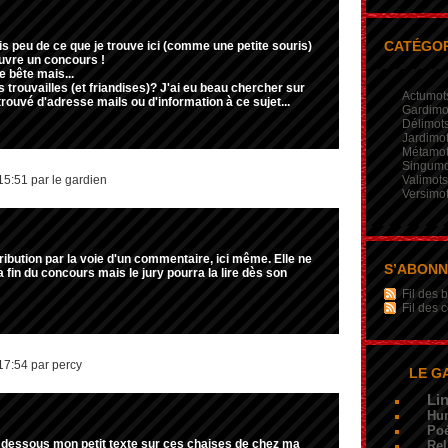
CATÉGOR
s peu de ce que je trouve ici (comme une petite souris)
ouvre un concours !
 bête mais...
 trouvailles (et friandises)? J'ai eu beau chercher sur
Actumot
s trouvé d'adresse mails ou d'information à ce sujet...
Gardimo
Délimot
Jardimo
Métamo
Singumo
15:51 par le gardien
Valimots
Versimo
ibution par la voie d'un commentaire, ici même. Elle ne
S’ABON
a fin du concours mais le jury pourra la lire dès son
Fil des b
Fil des
17:54 par percy
LE G
Li
Hu
Poé
i dessous mon petit texte sur ces chaises de chez ma
Rel