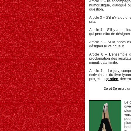
Article 2 – Ils accompagne
humoristique, dialogué o
question.
Article 3 – S’il n’y a qu’
prix.
Article 4 – S’il y a plus
qui permettra de désigner
Article 5 – Si la photo n’
désigner le vainqueur.
Article 6 – L’ensemble 
proclamation des résultats
minuit, date limite.
Article 7 – Le jury, co
écrivains et du livre lyon
prix, et du
gardien
, décerne
2e et 3e prix : u
Le c
dive
plum
vers
pour
plum
boul