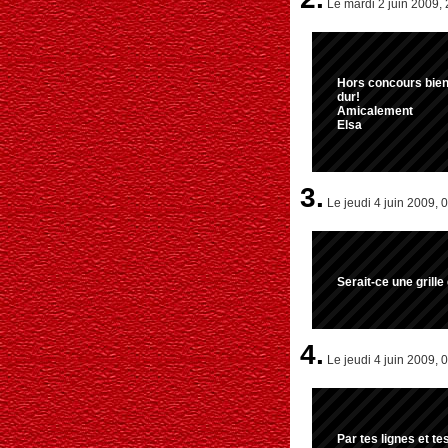
Le mardi 2 juin 2009, 
Hors concours bien s
dur!
Amicalement
Elsa
3.
Le jeudi 4 juin 2009, 
Serait-ce une grille
4.
Le jeudi 4 juin 2009, 
Par tes lignes et t