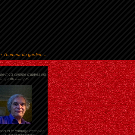
se, l'humeur du gardien …
rde-mots comme d'autres ont
un garde-manger.
ots et le fromage c'est bien