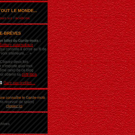
OUT LE MONDE...
e suis sur Facebook.
E-BRÈVES
un billet du Garde-mots :
Écriture automatique
:
ui consiste à écrire au fil de
 voix intérieure,… »
Cliquez deux fois
r n'importe quel mot
ême rare) de ce blog
ur obtenir sa
définition
.
Gare aux oreilles…
aire connaître le Garde-mots
ns recevoir de spam)
cliquez ici
chives