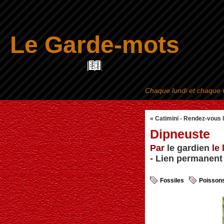
Le Garde-mots
Chaque lundi et chaque v
« Catimini
-
Rendez-vous l
Dipneuste
Par
le gardien
le 
-
Lien permanent
Fossiles
Poisson