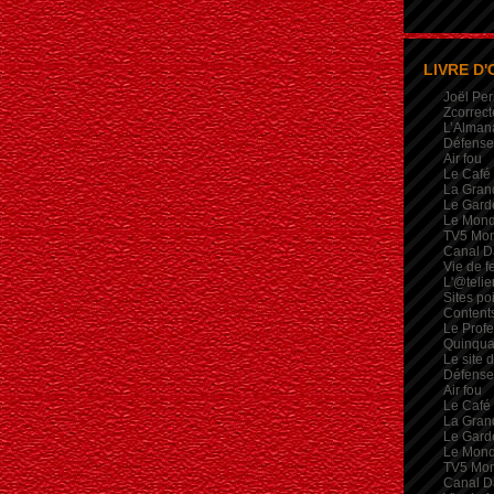
LIVRE D'
Joël Per
Zcorrect
L’Alman
Défense 
Air fou
Le Café
La Gran
Le Garde
Le Mon
TV5 Mo
Canal D
Vie de 
L'@telie
Sites po
Contents
Le Profe
Quinqua
Le site 
Défense 
Air fou
Le Café
La Gran
Le Garde
Le Mon
TV5 Mo
Canal D