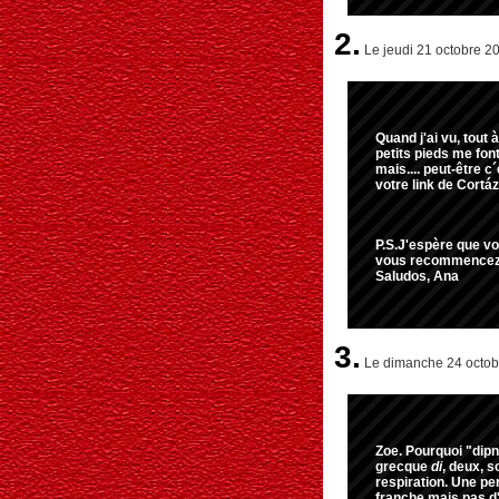
2.
Le jeudi 21 octobre 2
Quand j'ai vu, tout 
petits pieds me fon
mais.... peut-être 
votre link de Cortáz
P.S.J'espère que vo
vous recommencez 
Saludos, Ana
3.
Le dimanche 24 octobr
Zoe. Pourquoi "dip
grecque
di
, deux, s
respiration. Une p
franche mais pas d'