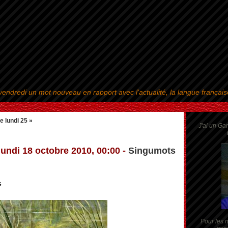
endredi un mot nouveau en rapport avec l'actualité, la langue françai
Aller au contenu
|
Aller au menu
|
Aller à la recherche
e lundi 25 »
J'ai un Ga
lundi 18 octobre 2010, 00:00 -
Singumots
s
Pour les m