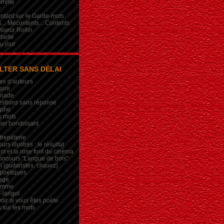
femme
r
intant sur le Garde-mots
... Mécontents... Contents
sseur Rollin
belle
du jour
LTER SANS DÉLAI
es d’auteurs
aire
inade
estions sans réponse
ophe
s mots
iel bondissant
trepèterie
rs illustrés : le résultat
nt et la rose font du cinéma
oncours "Langue de bois"
 (guitaristes, cliquez)
 poétiques
age
lemme
-larigot
oir si vous êtes poète
s sur les mots