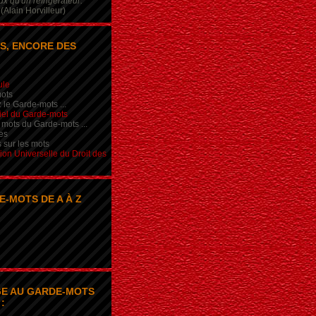
x qu'un réfrigérateur.
(Alain Horvilleur)
S, ENCORE DES
ule
ots
 le Garde-mots ...
iel du Garde-mots
 mots du Garde-mots ...
es
s sur les mots
ion Universelle du Droit des
E-MOTS DE A À Z
E AU GARDE-MOTS
: