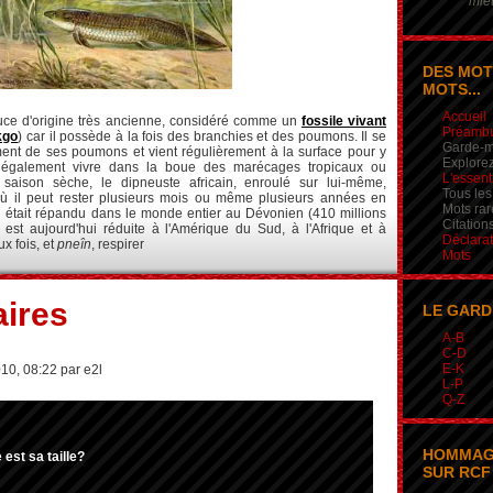
mieu
DES MOT
MOTS...
Accueil
ce d'origine très ancienne, considéré comme un
fossile vivant
Préamb
kgo
) car il possède à la fois des branchies et des poumons. Il se
Garde-m
lement de ses poumons et vient régulièrement à la surface pour y
Explorez
ut également vivre dans la boue des marécages tropicaux ou
L'essent
 saison sèche, le dipneuste africain, enroulé sur lui-même,
Tous les
ù il peut rester plusieurs mois ou même plusieurs années en
Mots rar
Il était répandu dans le monde entier au Dévonien (410 millions
Citation
 est aujourd'hui réduite à l'Amérique du Sud, à l'Afrique et à
Déclarat
ux fois, et
pneîn
, respirer
Mots
ires
LE GARD
A-B
C-D
E-K
10, 08:22 par e2l
L-P
Q-Z
HOMMAG
est sa taille?
SUR RCF 