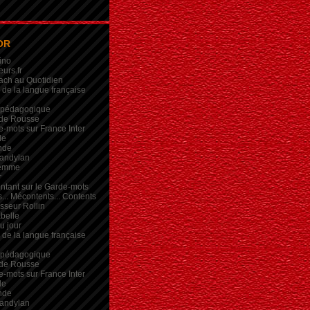
OR
ino
eurs.fr
ach au Quotidien
de la langue française
 pédagogique
de Rousse
-mots sur France Inter
de
nde
andylan
femme
r
intant sur le Garde-mots
... Mécontents... Contents
sseur Rollin
belle
du jour
de la langue française
 pédagogique
de Rousse
-mots sur France Inter
de
nde
andylan