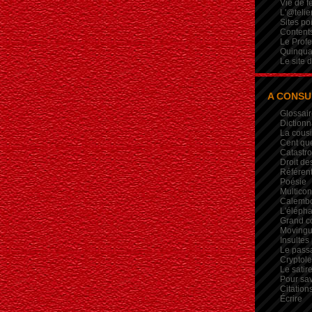
Vie de 
L'@telie
Sites po
Contents
Le Profe
Quinqua
Le site 
A CONSU
Glossair
Dictionn
La cous
Cent qu
Catastr
Droit de
Référent
Poésie
Multicon
Calembou
L'élépha
Grand c
Movingui
Insultes
Le pass
Crypto
Le satire
Pour sav
Citation
Écrire