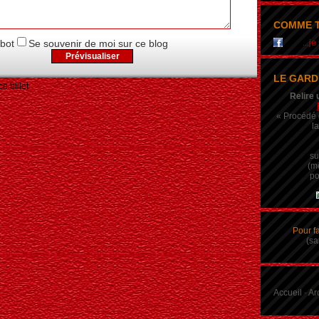
COMME T
obot
Se souvenir de moi sur ce blog
...j
LE GARD
e billet
Relire 
« Procédé q
la
su
(m
po
Pour f
(sa
Accueil
-
Ar