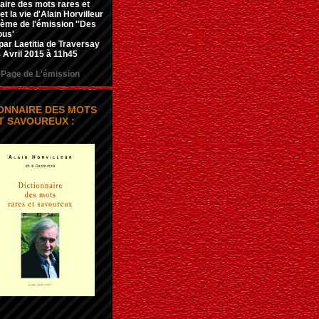
aire des mots rares et
t la vie d'Alain Horvilleur
hème de l'émission ''Des
ous'
par Laetitia de Traversay
 Avril 2015 à 11h45
Page de L'émission
IONNAIRE DES MOTS
T SAVOUREUX :