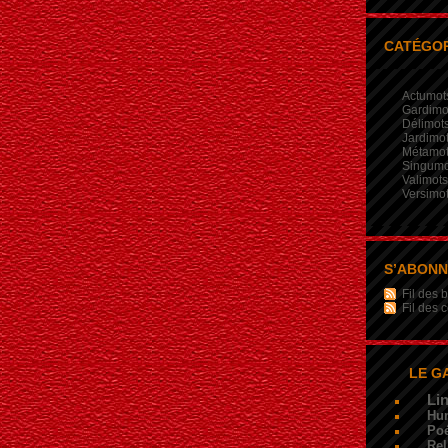
CATÉGOR
Actumot
Gardimo
Délimot
Jardimo
Métamo
Singumo
Valimots
Versimo
S’ABON
Fil des b
Fil des
LE G
Li
Hu
Poé
Rel