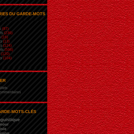
IES DU GARDE-MOTS
s
(97)
ts
(236)
s
(16)
ts
(13)
ts
(124)
ts
(596)
(120)
ts
(104)
NER
illets
 commentaires
ARDE-MOTS-CLÉS
nguistique
mour
sie
igion