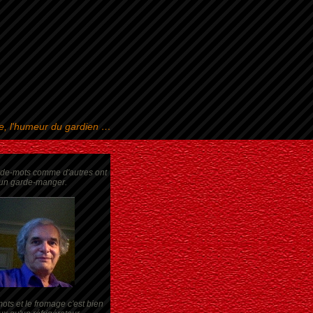
se, l'humeur du gardien …
rde-mots comme d'autres ont
un garde-manger.
ots et le fromage c'est bien