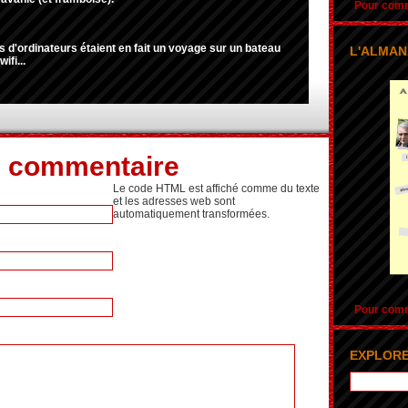
Pour comma
d'ordinateurs étaient en fait un voyage sur un bateau
L'ALMAN
ifi...
n commentaire
Le code HTML est affiché comme du texte
et les adresses web sont
automatiquement transformées.
Pour comma
EXPLORE