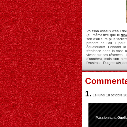
Poisson osseux d'eau dou
(au même titre que le
gin
sert d’ailleurs plus faci
prendre de l’air. Il pe
équatoriaux. Pendant la
s'enfonce dans la vase o
vivant sur ses réserves. 
d'années), mais son aire
l'Australie. Du grec
dis
, de
Commenta
1.
Le lundi 18 octobre 20
Passionnant. Quelle 