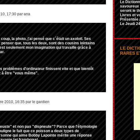
Le Dictionn
savoureux e
seront le t
010, 17:30 par ana
Livres et v
Présentée 
Le Jeudi 24
à coup, la photo, j'ai pensé que c´était un axolotl. Ses
t penser que, tous les deux, sont des cousins lointains
c´est seulement mon imagination qui travaille grâce à
LE DICT
ar.
RARES E
s problèmes d'ordinateur finissent vite et que bientôt
à être "vous même".
e 2010, 16:35 par le gardien
neuste" et non pas "dispneute"? Parce que l'étymologie
ouligne le fait que ce poisson a deux types de
ersonne qui aime Bobby Lapointe mérite une réponse
avanie (et framboise).