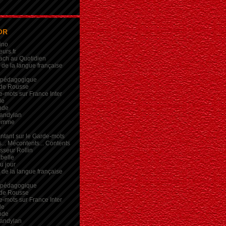
OR
ino
eurs.fr
ach au Quotidien
de la langue française
 pédagogique
de Rousse
-mots sur France Inter
de
nde
andylan
femme
r
intant sur le Garde-mots
... Mécontents... Contents
sseur Rollin
belle
du jour
de la langue française
 pédagogique
de Rousse
-mots sur France Inter
de
nde
andylan