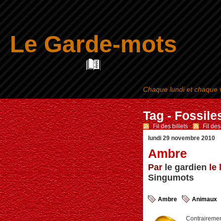
Le Garde-mots
Chaque lundi et chaque v
Tag - Fossile
Fil des billets
-
Fil de
lundi 29 novembre 2010
Ambre
Par
le gardien
le 
Singumots
Ambre
Animaux
Contrairemen