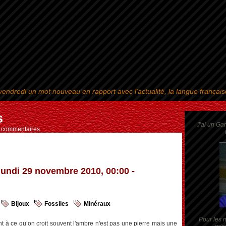
endredi un mot nouveau en rapport avec l'actualité, la langue françai
Aller au contenu
|
Aller au menu
|
Aller à la recherche
s
J'ai un Ga
s commentaires
lundi 29 novembre 2010, 00:00 -
Bijoux
Fossiles
Minéraux
Pour les m
t à ce qu’on croit souvent l'ambre n'est pas une pierre mais une