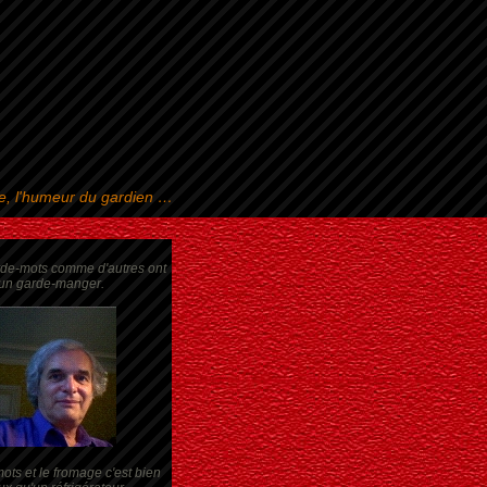
se, l'humeur du gardien …
rde-mots comme d'autres ont
un garde-manger.
ots et le fromage c'est bien