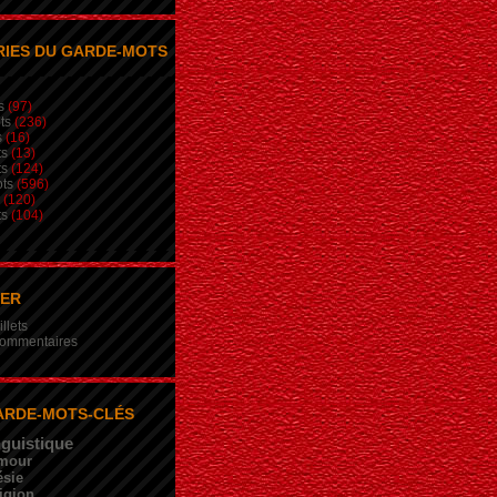
IES DU GARDE-MOTS
s
(97)
ts
(236)
s
(16)
ts
(13)
ts
(124)
ts
(596)
(120)
ts
(104)
NER
illets
 commentaires
ARDE-MOTS-CLÉS
nguistique
mour
sie
igion