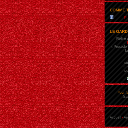
COMME T
...j
LE GARD
Relire 
« Procédé q
la
su
(m
po
Pour f
(sa
Accueil
-
Ar