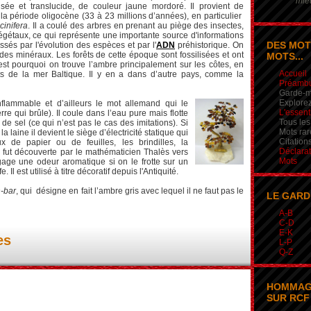
mieu
lisée et translucide, de couleur jaune mordoré. Il provient de
 la période oligocène (33 à 23 millions d’années), en particulier
cinifera
. Il a coulé des arbres en prenant au piège des insectes,
égétaux, ce qui représente une importante source d'informations
DES MOT
essés par l'évolution des espèces et par l'
ADN
préhistorique. On
des minéraux. Les forêts de cette époque sont fossilisées et ont
MOTS...
est pourquoi on trouve l’ambre principalement sur les côtes, en
Accueil
tats de la mer Baltique. Il y en a dans d’autre pays, comme la
Préamb
Garde-m
Explorez
nflammable et d’ailleurs le mot allemand qui le
L'essent
rre qui brûle). Il coule dans l’eau pure mais flotte
Tous les
e sel (ce qui n’est pas le cas des imitations). Si
Mots rar
la laine il devient le siège d’électricité statique qui
Citation
ux de papier ou de feuilles, les brindilles, la
Déclarat
é fut découverte par le mathématicien Thalès vers
Mots
gage une odeur aromatique si on le frotte sur un
 Il est utilisé à titre décoratif depuis l'Antiquité.
n-bar
, qui désigne en fait l’ambre gris avec lequel il ne faut pas le
LE GARD
A-B
C-D
E-K
es
L-P
Q-Z
HOMMAG
SUR RCF 