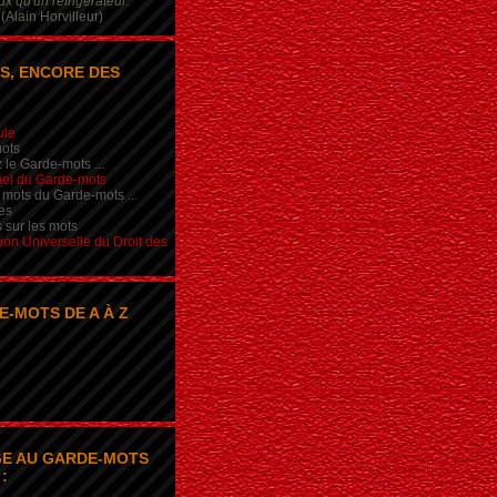
x qu'un réfrigérateur.
(Alain Horvilleur)
S, ENCORE DES
ule
ots
 le Garde-mots ...
iel du Garde-mots
 mots du Garde-mots ...
es
s sur les mots
ion Universelle du Droit des
E-MOTS DE A À Z
E AU GARDE-MOTS
: