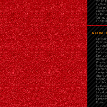
Vie de 
L'@telie
Sites po
Contents
Le Profe
Quinqua
Le site 
A CONSU
Glossair
Dictionn
La cous
Cent qu
Catastr
Droit de
Référent
Poésie
Multicon
Calembou
L'élépha
Grand c
Movingui
Insultes
Le pass
Crypto
Le satire
Pour sav
Citation
Écrire