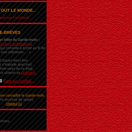
OUT LE MONDE...
e suis sur Facebook.
E-BRÈVES
un billet du Garde-mots :
Écriture automatique
:
ui consiste à écrire au fil de
 voix intérieure,… »
Cliquez deux fois
r n'importe quel mot
ême rare) de ce blog
ur obtenir sa
définition
.
Gare aux oreilles…
aire connaître le Garde-mots
ns recevoir de spam)
cliquez ici
chives