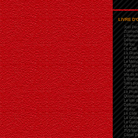
LIVRE D'
Joël Per
Zcorrect
L’Alman
Défense 
Air fou
Le Café
La Gran
Le Garde
Le Mon
TV5 Mo
Canal D
Vie de 
L'@telie
Sites po
Contents
Le Profe
Quinqua
Le site 
Défense 
Air fou
Le Café
La Gran
Le Garde
Le Mon
TV5 Mo
Canal D