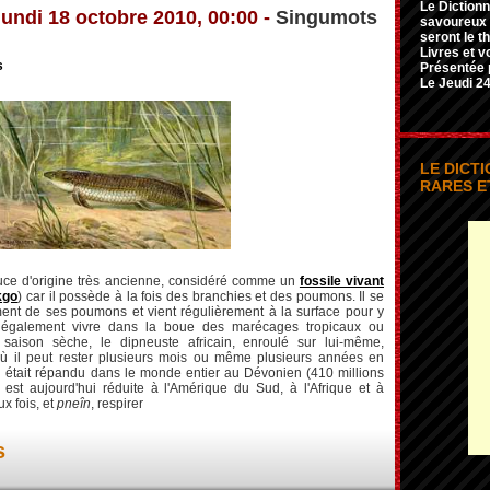
Le Dictionn
lundi 18 octobre 2010, 00:00 -
Singumots
savoureux e
seront le t
Livres et v
s
Présentée 
Le Jeudi 24
LE DICT
RARES E
ce d'origine très ancienne, considéré comme un
fossile vivant
kgo
) car il possède à la fois des branchies et des poumons. Il se
lement de ses poumons et vient régulièrement à la surface pour y
ut également vivre dans la boue des marécages tropicaux ou
 saison sèche, le dipneuste africain, enroulé sur lui-même,
ù il peut rester plusieurs mois ou même plusieurs années en
Il était répandu dans le monde entier au Dévonien (410 millions
 est aujourd'hui réduite à l'Amérique du Sud, à l'Afrique et à
ux fois, et
pneîn
, respirer
s