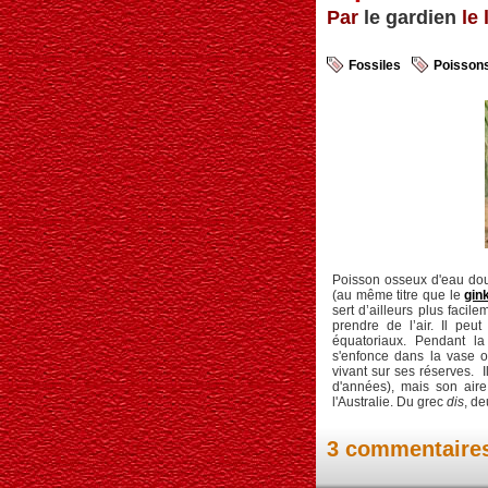
Par
le gardien
le 
Fossiles
Poisson
Poisson osseux d'eau dou
(au même titre que le
gin
sert d’ailleurs plus faci
prendre de l’air. Il pe
équatoriaux. Pendant la
s'enfonce dans la vase o
vivant sur ses réserves. 
d'années), mais son aire
l'Australie. Du grec
dis
, de
3 commentaire