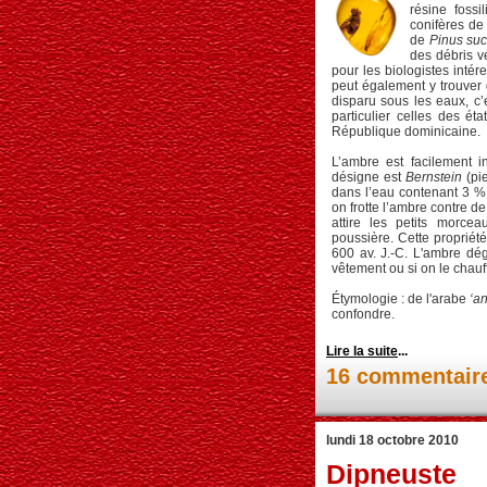
résine fossi
conifères de
de
Pinus suc
des débris v
pour les biologistes intér
peut également y trouver 
disparu sous les eaux, c’
particulier celles des é
République dominicaine.
L’ambre est facilement i
désigne est
Bernstein
(pie
dans l’eau contenant 3 % d
on frotte l’ambre contre de 
attire les petits morcea
poussière. Cette propriét
600 av. J.-C. L'ambre dé
vêtement ou si on le chauffe.
Étymologie : de l'arabe
‘a
confondre.
Lire la suite
...
16 commentair
lundi 18 octobre 2010
Dipneuste