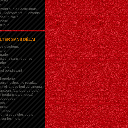
femme
r
intant sur le Garde-mots
... Mécontents... Contents
sseur Rollin
belle
du jour
LTER SANS DÉLAI
es d’auteurs
aire
inade
estions sans réponse
ophe
s mots
iel bondissant
trepèterie
rs illustrés : le résultat
nt et la rose font du cinéma
oncours "Langue de bois"
 (guitaristes, cliquez)
 poétiques
age
lemme
-larigot
oir si vous êtes poète
s sur les mots