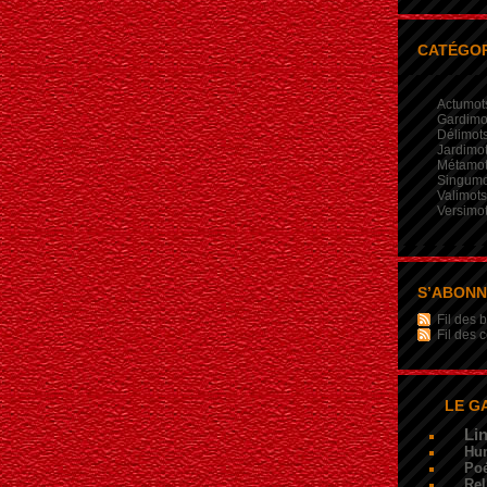
CATÉGOR
Actumot
Gardimo
Délimot
Jardimo
Métamo
Singumo
Valimots
Versimo
S’ABON
Fil des b
Fil des
LE G
Li
Hu
Poé
Rel