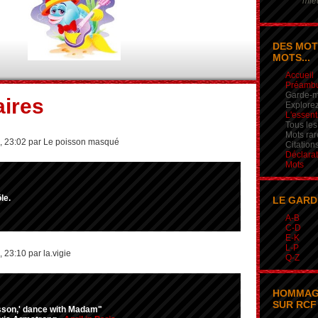
mieu
DES MOT
MOTS...
Accueil
Préamb
Garde-m
ires
Explorez
L'essent
Tous les
Mots rar
, 23:02 par Le poisson masqué
Citation
Déclarat
Mots
le.
LE GARD
A-B
C-D
E-K
L-P
 23:10 par la.vigie
Q-Z
HOMMAG
SUR RCF 
isson,' dance with Madam"