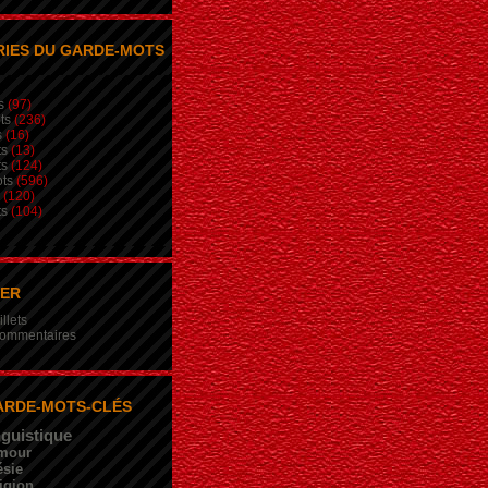
IES DU GARDE-MOTS
s
(97)
ts
(236)
s
(16)
ts
(13)
ts
(124)
ts
(596)
(120)
ts
(104)
NER
illets
 commentaires
ARDE-MOTS-CLÉS
nguistique
mour
sie
igion