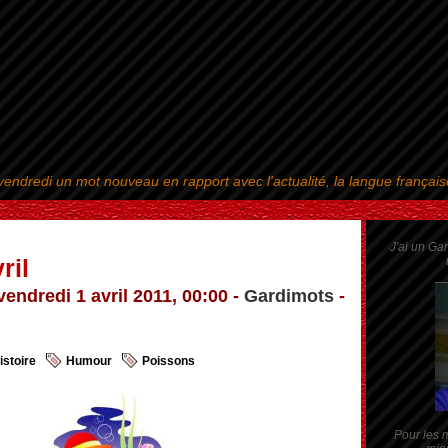
endredi un mot nouveau en rapport avec l'actualité, la langue françai
Aller au contenu
|
Aller au menu
|
Aller à la recherche
J'ai un Ga
ril
vendredi 1 avril 2011, 00:00 -
Gardimots
-
istoire
Humour
Poissons
Pour les m