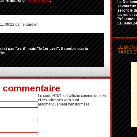
ouis Armstrong -
April in Paris
.
Le Dictionn
savoureux e
seront le t
Livres et v
Présentée 
Le Jeudi 24
11, 09:22 par le gardien
LE DICT
n'est pas "avril" mais "le 1er avril". Il semble que tu
RARES E
let.
n commentaire
Le code HTML est affiché comme du texte
et les adresses web sont
automatiquement transformées.