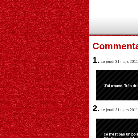
Commenta
1.
Le jeudi 31 mars 2011
J'ai trouvé. Très drô
2.
Le jeudi 31 mars 2011,
ce n'est pas un po