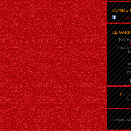
COMME T
...j
LE GARD
Relire 
« Procédé q
la
su
(m
po
Pour f
(sa
Accueil
-
Ar