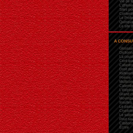
Vie de 
L'@telie
Sites po
Contents
Le Profe
Quinqua
Le site 
A CONSU
Glossair
Dictionn
La cous
Cent qu
Catastr
Droit de
Référent
Poésie
Multicon
Calembou
L'élépha
Grand c
Movingui
Insultes
Le pass
Crypto
Le satire
Pour sav
Citation
Écrire