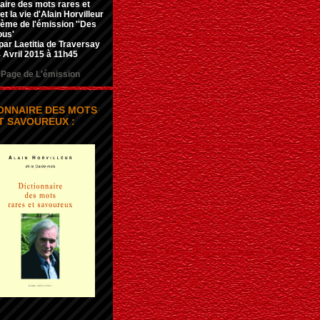
aire des mots rares et
t la vie d'Alain Horvilleur
hème de l'émission ''Des
ous'
par Laetitia de Traversay
 Avril 2015 à 11h45
Page de L'émission
IONNAIRE DES MOTS
T SAVOUREUX :