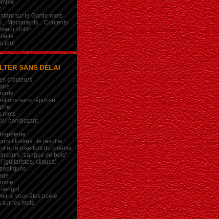
femme
r
intant sur le Garde-mots
... Mécontents... Contents
sseur Rollin
belle
du jour
LTER SANS DÉLAI
es d’auteurs
aire
inade
estions sans réponse
ophe
s mots
iel bondissant
trepèterie
rs illustrés : le résultat
nt et la rose font du cinéma
oncours "Langue de bois"
 (guitaristes, cliquez)
 poétiques
age
lemme
-larigot
oir si vous êtes poète
s sur les mots