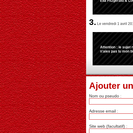
Ella Fitzgerald & L
3.
Le vendredi 1 avril 20
Attention : le sujet 
n'aies pas lu mon bil
Ajouter u
Nom ou pseudo :
Adresse email :
Site web (facultatif) :