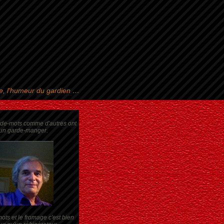
se, l'humeur du gardien …
rde-mots comme d'autres ont
un garde-manger.
ots et le fromage c'est bien