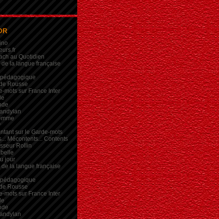
OR
ino
eurs.fr
ach au Quotidien
de la langue française
 pédagogique
de Rousse
-mots sur France Inter
de
nde
andylan
femme
r
intant sur le Garde-mots
... Mécontents... Contents
sseur Rollin
belle
du jour
de la langue française
 pédagogique
de Rousse
-mots sur France Inter
de
nde
andylan