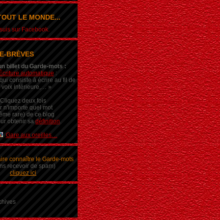
OUT LE MONDE...
e suis sur Facebook.
E-BRÈVES
un billet du Garde-mots :
Écriture automatique
:
ui consiste à écrire au fil de
 voix intérieure,… »
Cliquez deux fois
r n'importe quel mot
ême rare) de ce blog
ur obtenir sa
définition
.
Gare aux oreilles…
aire connaître le Garde-mots
ns recevoir de spam)
cliquez ici
chives