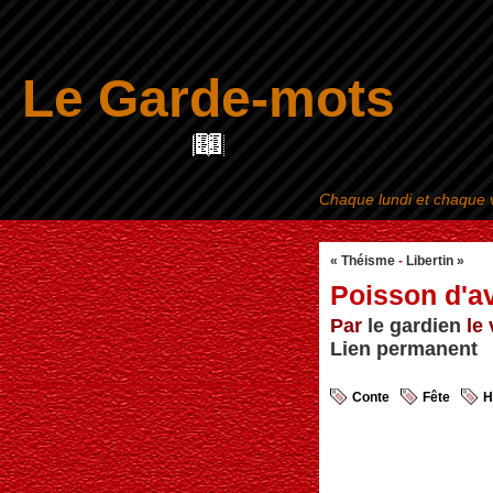
Le Garde-mots
Chaque lundi et chaque v
« Théisme
-
Libertin »
Poisson d'av
Par
le gardien
le 
Lien permanent
Conte
Fête
H