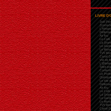
LIVRE D'
Joël Per
Zcorrect
L’Alman
Défense 
Air fou
Le Café
La Gran
Le Garde
Le Mon
TV5 Mo
Canal D
Vie de 
L'@telie
Sites po
Contents
Le Profe
Quinqua
Le site 
Défense 
Air fou
Le Café
La Gran
Le Garde
Le Mon
TV5 Mo
Canal D