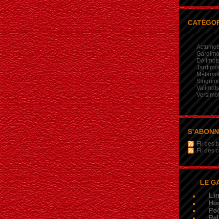
CATÉGOR
Actumot
Gardimo
Délimot
Jardimo
Métamo
Singumo
Valimots
Versimo
S’ABON
Fil des b
Fil des
LE G
Li
Hu
Poé
Rel