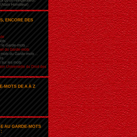
x qu'un réfrigérateur.
(Alain Horvilleur)
S, ENCORE DES
ule
ots
 le Garde-mots ...
iel du Garde-mots
 mots du Garde-mots ...
es
s sur les mots
ion Universelle du Droit des
E-MOTS DE A À Z
E AU GARDE-MOTS
: