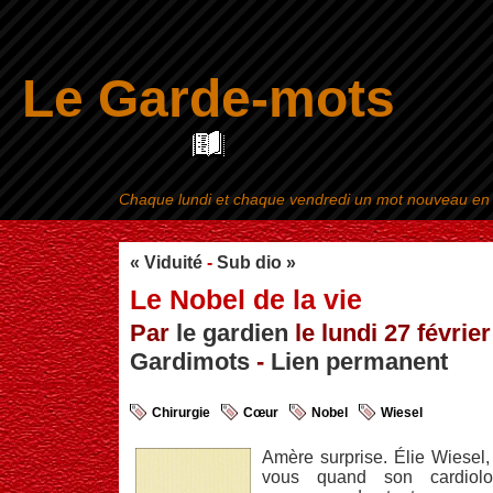
Le Garde-mots
Chaque lundi et chaque vendredi un mot nouveau en ra
Aller au contenu
|
« Viduité
-
Sub dio »
Le Nobel de la vie
Par
le gardien
le lundi 27 février
Gardimots
-
Lien permanent
Chirurgie
Cœur
Nobel
Wiesel
Amère surprise. Élie Wiesel,
vous quand son cardiol