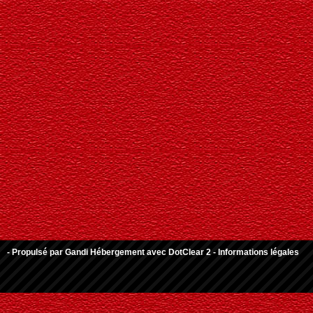
- Propulsé par
Gandi Hébergement
avec
DotClear 2
-
Informations légales