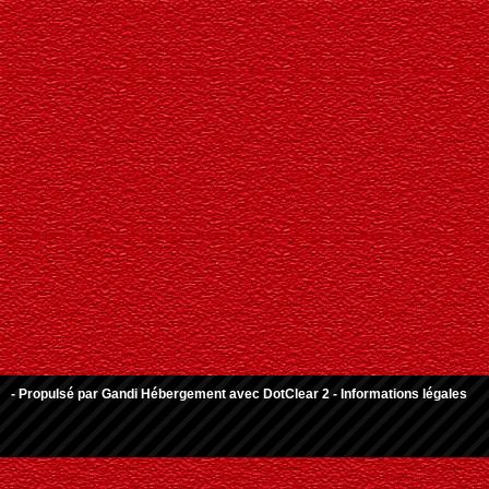
- Propulsé par
Gandi Hébergement
avec
DotClear 2
-
Informations légales