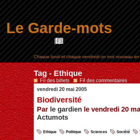
Le Garde-mots
Chaque lundi et chaque vendredi un mot nouveau en ra
Aller au contenu
|
Tag - Ethique
Fil des billets
-
Fil des commentaires
vendredi 20 mai 2005
Biodiversité
Par
le gardien
le vendredi 20 mai
Actumots
Ethique
Politique
Sciences
Société