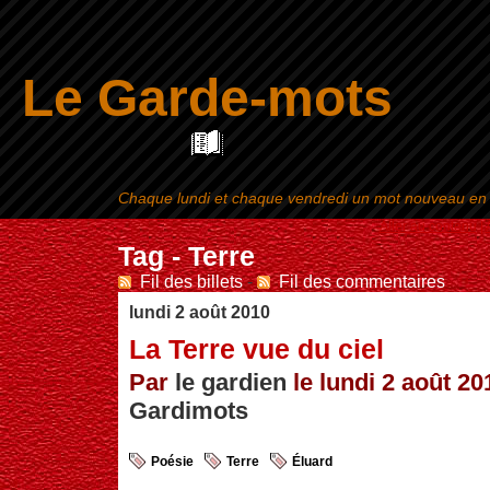
Le Garde-mots
Chaque lundi et chaque vendredi un mot nouveau en ra
Aller au contenu
|
Tag - Terre
Fil des billets
-
Fil des commentaires
lundi 2 août 2010
La Terre vue du ciel
Par
le gardien
le lundi 2 août 20
Gardimots
Poésie
Terre
Éluard