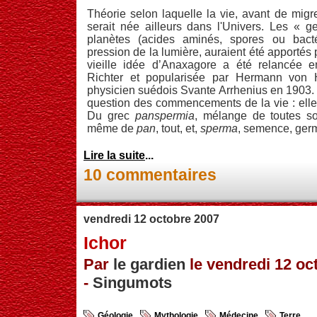
Théorie selon laquelle la vie, avant de migre
serait née ailleurs dans l'Univers. Les « 
planètes (acides aminés, spores ou bacté
pression de la lumière, auraient été apportés 
vieille idée d’Anaxagore a été relancé
Richter et popularisée par Hermann von H
physicien suédois Svante Arrhenius en 1903. E
question des commencements de la vie : elle 
Du grec
panspermia
, mélange de toutes so
même de
pan
, tout, et,
sperma
, semence, ger
Lire la suite
...
10 commentaires
vendredi 12 octobre 2007
Ichor
Par
le gardien
le vendredi 12 oc
-
Singumots
Géologie
Mythologie
Médecine
Terre