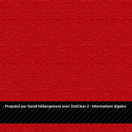
- Propulsé par
Gandi Hébergement
avec
DotClear 2
-
Informations légales