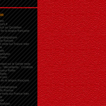
OR
ino
eurs.fr
ach au Quotidien
de la langue française
 pédagogique
de Rousse
-mots sur France Inter
de
nde
andylan
femme
r
intant sur le Garde-mots
... Mécontents... Contents
sseur Rollin
belle
du jour
de la langue française
 pédagogique
de Rousse
-mots sur France Inter
de
nde
andylan