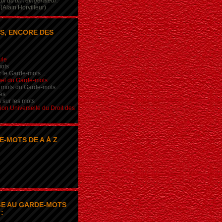
x qu'un réfrigérateur.
(Alain Horvilleur)
S, ENCORE DES
ule
ots
 le Garde-mots ...
iel du Garde-mots
 mots du Garde-mots ...
es
s sur les mots
ion Universelle du Droit des
E-MOTS DE A À Z
E AU GARDE-MOTS
: