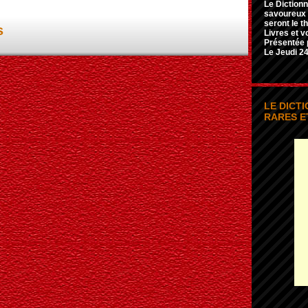
Le Dictionn
savoureux e
seront le t
s
Livres et v
Présentée 
Le Jeudi 24
LE DICT
RARES E