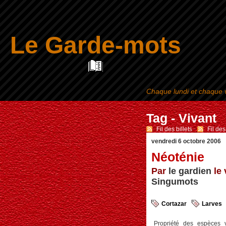
Le Garde-mots
Chaque lundi et chaque v
Tag - Vivant
Fil des billets
-
Fil de
vendredi 6 octobre 2006
Néoténie
Par
le gardien
le 
Singumots
Cortazar
Larves
Propriété des espèces vi