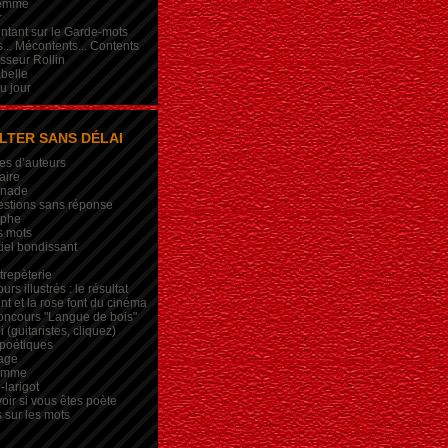
femme
r
intant sur le Garde-mots
... Mécontents... Contents
sseur Rollin
belle
du jour
LTER SANS DÉLAI
es d’auteurs
aire
inade
estions sans réponse
ophe
s mots
iel bondissant
trepèterie
rs illustrés : le résultat
nt et la rose font du cinéma
oncours "Langue de bois"
 (guitaristes, cliquez)
 poétiques
age
lemme
-larigot
oir si vous êtes poète
s sur les mots