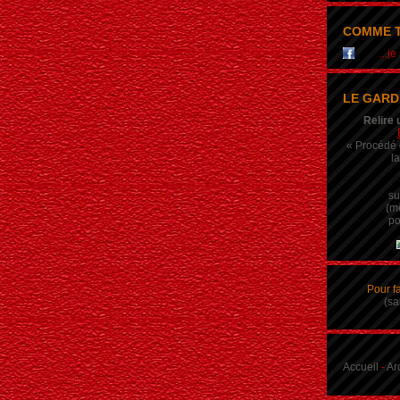
COMME T
...j
LE GARD
Relire 
« Procédé q
la
su
(m
po
Pour f
(sa
Accueil
-
Ar