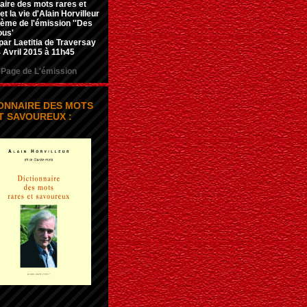
aire des mots rares et
t la vie d'Alain Horvilleur
hème de l'émission ''Des
ous'
par Laetitia de Traversay
 Avril 2015 à 11h45
Page de L'émission
IONNAIRE DES MOTS
T SAVOUREUX :