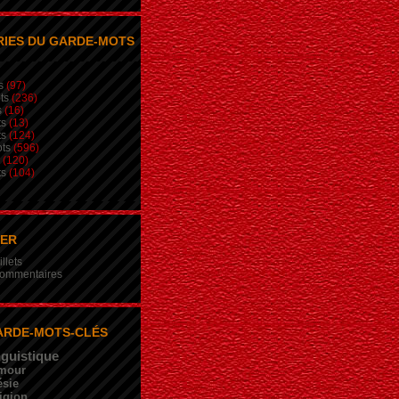
IES DU GARDE-MOTS
s
(97)
ts
(236)
s
(16)
ts
(13)
ts
(124)
ts
(596)
(120)
ts
(104)
NER
illets
 commentaires
ARDE-MOTS-CLÉS
nguistique
mour
sie
igion