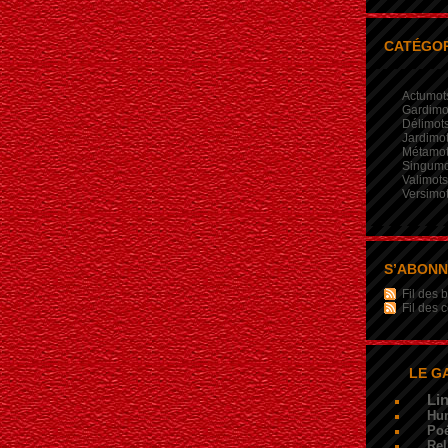
CATÉGOR
Actumot
Gardimo
Délimot
Jardimo
Métamo
Singumo
Valimots
Versimo
S’ABON
Fil des b
Fil des
LE G
Li
Hu
Poé
Rel