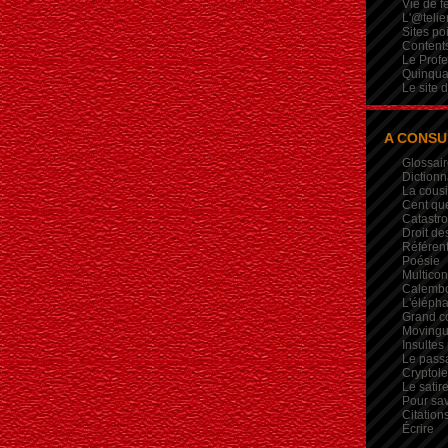
Vie de 
L'@telie
Sites po
Contents
Le Profe
Quinqua
Le site 
A CONSU
Glossair
Dictionn
La cous
Cent qu
Catastr
Droit de
Référent
Poésie
Multicon
Calembou
L'élépha
Grand c
Movingui
Insultes
Le pass
Crypto
Le satire
Pour sav
Citation
Écrire