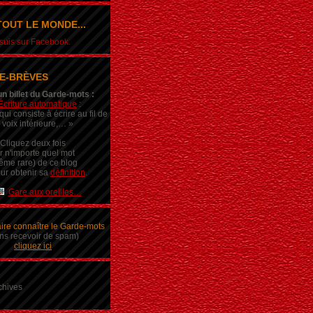
OUT LE MONDE...
e suis sur Facebook.
E-BRÈVES
un billet du Garde-mots :
Écriture automatique
:
ui consiste à écrire au fil de
 voix intérieure,… »
Cliquez deux fois
r n'importe quel mot
ême rare) de ce blog
ur obtenir sa
définition
.
Gare aux oreilles…
aire connaître le Garde-mots
ns recevoir de spam)
cliquez ici
chives