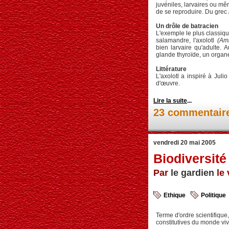
juvéniles, larvaires ou mêm
de se reproduire. Du grec
Un drôle de batracien
L'exemple le plus classiqu
salamandre, l'axolotl
(Am
bien larvaire qu'adulte. A
glande thyroïde, un orga
Littérature
L'axolotl a inspiré à Juli
d'œuvre.
Lire la suite
...
23 commentair
vendredi 20 mai 2005
Biodiversité
Par
le gardien
le 
Ethique
Politique
Terme d'ordre scientifique,
constitutives du monde viv