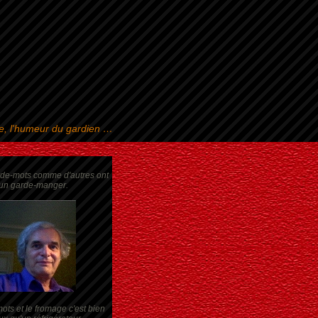
se, l'humeur du gardien …
rde-mots comme d'autres ont
un garde-manger.
ots et le fromage c'est bien