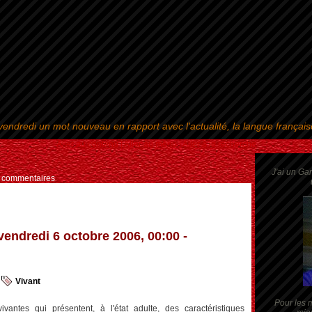
endredi un mot nouveau en rapport avec l'actualité, la langue françai
Aller au contenu
|
Aller au menu
|
Aller à la recherche
J'ai un Ga
s commentaires
vendredi 6 octobre 2006, 00:00 -
Vivant
Pour les m
vantes qui présentent, à l'état adulte, des caractéristiques