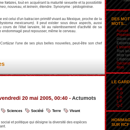
mieu
e fœtales, tout en acquérant la maturité sexuelle et la possibilité
neo
, nouveau, et
teinein
, étendre. Synonyme : pédogénèse.
DES MOT
e est celui d'un batracien primitif vivant au Mexique, proche de la
bystoma mexicanum)
. Il peut exister sous deux aspects, aussi
MOTS...
u cours de l'état larvaire, lié au ralentissement d'activité de sa
Accueil
ne endommagé peut repousser, même le cerveau.
Préamb
Garde-m
Explorez
o Cortázar l'une de ses plus belles nouvelles, peut-être son chef
L'essent
Tous les
Mots rar
Citation
es
Déclarat
Mots
LE GARD
A-B
C-D
vendredi 20 mai 2005, 00:40 -
Actumots
E-K
L-P
Q-Z
Sciences
Société
Terre
Vivant
HOMMAG
 social et politique qui désigne la diversité des espèces
SUR RCF 
ant.