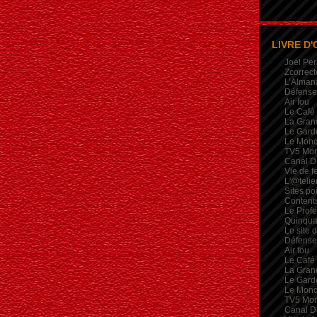
LIVRE D'
Joël Per
Zcorrect
L’Alman
Défense 
Air fou
Le Café
La Gran
Le Garde
Le Mon
TV5 Mo
Canal D
Vie de 
L'@telie
Sites po
Contents
Le Profe
Quinqua
Le site 
Défense 
Air fou
Le Café
La Gran
Le Garde
Le Mon
TV5 Mo
Canal D